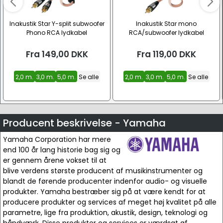
Inakustik Star Y-split subwoofer
Inakustik Star mono
Phono RCA lydkabel
RCA/subwoofer lydkabel
Fra
149,00
DKK
Fra
119,00
DKK
2,0 m.
3,0 m.
5,0 m.
Se alle
2,0 m.
3,0 m.
5,0 m.
Se alle
Producent beskrivelse - Yamaha
Yamaha Corporation har mere
end 100 år lang historie bag sig og
er gennem årene vokset til at
blive verdens største producent af musikinstrumenter og
blandt de førende producenter indenfor audio- og visuelle
produkter. Yamaha bestræber sig på at være kendt for at
producere produkter og services af meget høj kvalitet på alle
parametre, lige fra produktion, akustik, design, teknologi og