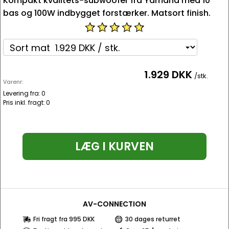
Kompakt kvalitets-subwoofer fra Yamaha med 10"
bas og 100W indbygget forstærker. Matsort finish.
1.929 DKK
/stk.
Varenr:
Levering fra:
0
Pris inkl. fragt:
0
LÆG I KURVEN
AV-CONNECTION
Fri fragt fra 995 DKK
30 dages returret