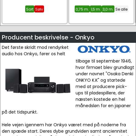
Sort
Sølv
0,75 m.
1,5 m.
3,0 m.
Se alle
Producent beskrivelse - Onkyo
Det første skridt mod rendyrket
audio hos Onkyo, fører os helt
tilbage til september 1946,
hvor firmaet blev grundlagt
under navnet "Osaka Denki
ONKYO K.K" og startede
med at producere pick-
ups til pladespillere, der
næsten kostede en hel
månedsløn for en japaner
på det tidspunkt.
Hele vejen igennem har Onkyo været med på noderne fra
den spæde start. Deres dybe grundviden samt anciennitet