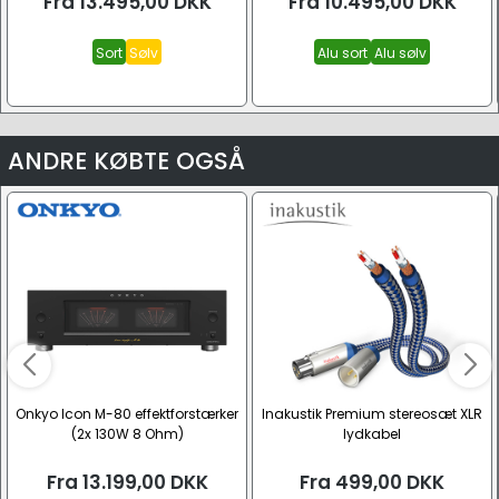
Fra
13.495,00
DKK
Fra
10.495,00
DKK
Sort
Sølv
Alu sort
Alu sølv
ANDRE KØBTE OGSÅ
Onkyo Icon M-80 effektforstærker
Inakustik Premium stereosæt XLR
(2x 130W 8 Ohm)
lydkabel
Fra
13.199,00
DKK
Fra
499,00
DKK