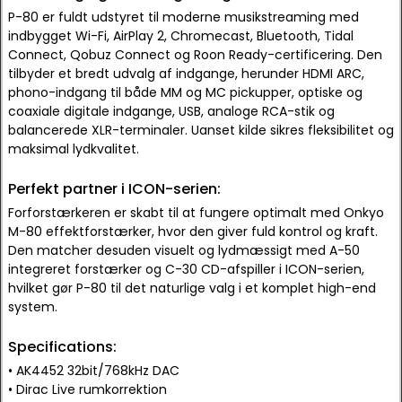
P-80 er fuldt udstyret til moderne musikstreaming med
indbygget Wi-Fi, AirPlay 2, Chromecast, Bluetooth, Tidal
Connect, Qobuz Connect og Roon Ready-certificering. Den
tilbyder et bredt udvalg af indgange, herunder HDMI ARC,
phono-indgang til både MM og MC pickupper, optiske og
coaxiale digitale indgange, USB, analoge RCA-stik og
balancerede XLR-terminaler. Uanset kilde sikres fleksibilitet og
maksimal lydkvalitet.
Perfekt partner i ICON-serien:
Forforstærkeren er skabt til at fungere optimalt med Onkyo
M-80 effektforstærker, hvor den giver fuld kontrol og kraft.
Den matcher desuden visuelt og lydmæssigt med A-50
integreret forstærker og C-30 CD-afspiller i ICON-serien,
hvilket gør P-80 til det naturlige valg i et komplet high-end
system.
Specifications:
• AK4452 32bit/768kHz DAC
• Dirac Live rumkorrektion