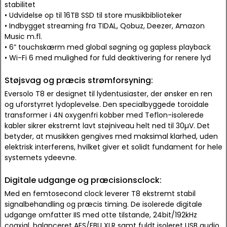
stabilitet
• Udvidelse op til 16TB SSD til store musikbiblioteker
• Indbygget streaming fra TIDAL, Qobuz, Deezer, Amazon
Music m.fl.
• 6” touchskærm med global søgning og gapless playback
• Wi-Fi 6 med mulighed for fuld deaktivering for renere lyd
Støjsvag og præcis strømforsyning:
Eversolo T8 er designet til lydentusiaster, der ønsker en ren
og uforstyrret lydoplevelse. Den specialbyggede toroidale
transformer i 4N oxygenfri kobber med Teflon-isolerede
kabler sikrer ekstremt lavt støjniveau helt ned til 30µV. Det
betyder, at musikken gengives med maksimal klarhed, uden
elektrisk interferens, hvilket giver et solidt fundament for hele
systemets ydeevne.
Digitale udgange og præcisionsclock:
Med en femtosecond clock leverer T8 ekstremt stabil
signalbehandling og præcis timing. De isolerede digitale
udgange omfatter IIS med otte tilstande, 24bit/192kHz
coaxial, balanceret AES/EBU XLR samt fuldt isoleret USB audio.