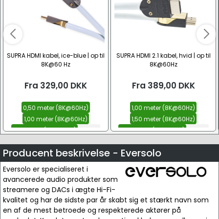
SUPRA HDMI kabel, ice-blue | op til
SUPRA HDMI 2.1 kabel, hvid | op til
8K@60 Hz
8K@60Hz
Fra
329,00
DKK
Fra
389,00
DKK
0,50 meter (8K@60Hz)
1,00 meter (8K@60Hz)
1,00 meter (8K@60Hz)
1,50 meter (8K@60Hz)
1,50 meter (8K@60Hz)
Se alle
2,00 meter (8K@60Hz)
Se alle
Producent beskrivelse - Eversolo
Eversolo er specialiseret i
avancerede audio produkter som
streamere og DACs i ægte Hi-Fi-
kvalitet og har de sidste par år skabt sig et stærkt navn som
en af de mest betroede og respekterede aktører på