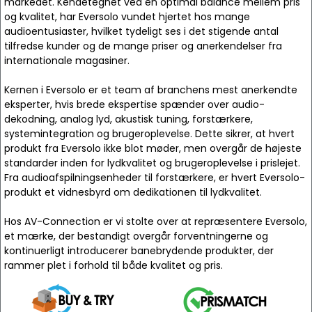
markedet. Kendetegnet ved en optimal balance mellem pris
og kvalitet, har Eversolo vundet hjertet hos mange
audioentusiaster, hvilket tydeligt ses i det stigende antal
tilfredse kunder og de mange priser og anerkendelser fra
internationale magasiner.
Kernen i Eversolo er et team af branchens mest anerkendte
eksperter, hvis brede ekspertise spænder over audio-
dekodning, analog lyd, akustisk tuning, forstærkere,
systemintegration og brugeroplevelse. Dette sikrer, at hvert
produkt fra Eversolo ikke blot møder, men overgår de højeste
standarder inden for lydkvalitet og brugeroplevelse i prislejet.
Fra audioafspilningsenheder til forstærkere, er hvert Eversolo-
produkt et vidnesbyrd om dedikationen til lydkvalitet.
Hos AV-Connection er vi stolte over at repræsentere Eversolo,
et mærke, der bestandigt overgår forventningerne og
kontinuerligt introducerer banebrydende produkter, der
rammer plet i forhold til både kvalitet og pris.