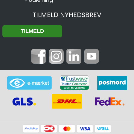
TILMELD NYHEDSBREV