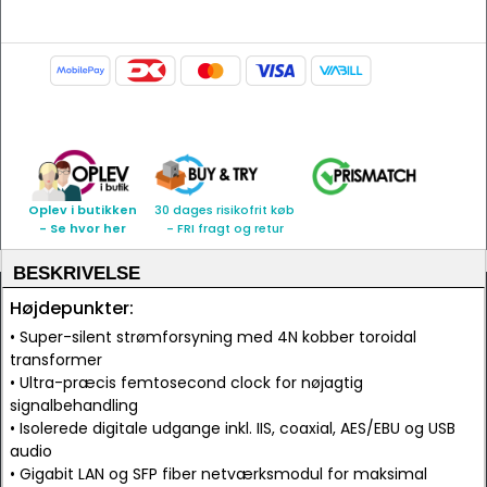
Oplev i butikken
30 dages risikofrit køb
- Se hvor her
- FRI fragt og retur
BESKRIVELSE
Højdepunkter:
• Super-silent strømforsyning med 4N kobber toroidal
transformer
• Ultra-præcis femtosecond clock for nøjagtig
signalbehandling
• Isolerede digitale udgange inkl. IIS, coaxial, AES/EBU og USB
audio
• Gigabit LAN og SFP fiber netværksmodul for maksimal