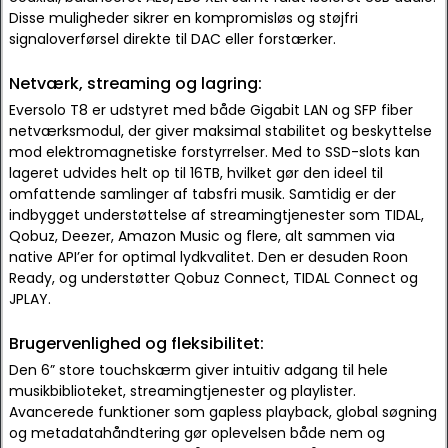
Disse muligheder sikrer en kompromisløs og støjfri
signaloverførsel direkte til DAC eller forstærker.
Netværk, streaming og lagring:
Eversolo T8 er udstyret med både Gigabit LAN og SFP fiber
netværksmodul, der giver maksimal stabilitet og beskyttelse
mod elektromagnetiske forstyrrelser. Med to SSD-slots kan
lageret udvides helt op til 16TB, hvilket gør den ideel til
omfattende samlinger af tabsfri musik. Samtidig er der
indbygget understøttelse af streamingtjenester som TIDAL,
Qobuz, Deezer, Amazon Music og flere, alt sammen via
native API’er for optimal lydkvalitet. Den er desuden Roon
Ready, og understøtter Qobuz Connect, TIDAL Connect og
JPLAY.
Brugervenlighed og fleksibilitet:
Den 6” store touchskærm giver intuitiv adgang til hele
musikbiblioteket, streamingtjenester og playlister.
Avancerede funktioner som gapless playback, global søgning
og metadatahåndtering gør oplevelsen både nem og