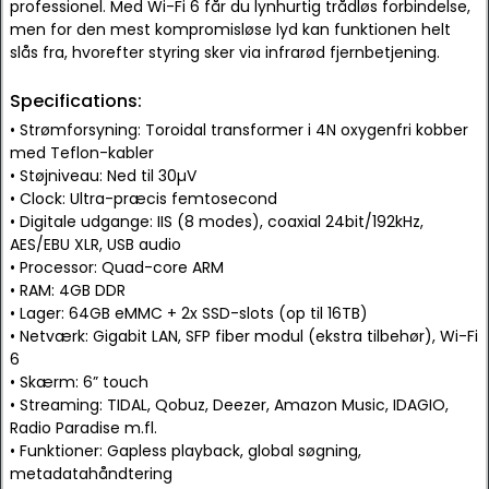
professionel. Med Wi-Fi 6 får du lynhurtig trådløs forbindelse,
men for den mest kompromisløse lyd kan funktionen helt
slås fra, hvorefter styring sker via infrarød fjernbetjening.
Specifications:
• Strømforsyning: Toroidal transformer i 4N oxygenfri kobber
med Teflon-kabler
• Støjniveau: Ned til 30µV
• Clock: Ultra-præcis femtosecond
• Digitale udgange: IIS (8 modes), coaxial 24bit/192kHz,
AES/EBU XLR, USB audio
• Processor: Quad-core ARM
• RAM: 4GB DDR
• Lager: 64GB eMMC + 2x SSD-slots (op til 16TB)
• Netværk: Gigabit LAN, SFP fiber modul (ekstra tilbehør), Wi-Fi
6
• Skærm: 6” touch
• Streaming: TIDAL, Qobuz, Deezer, Amazon Music, IDAGIO,
Radio Paradise m.fl.
• Funktioner: Gapless playback, global søgning,
metadatahåndtering