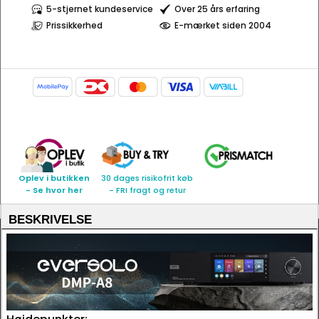
5-stjernet kundeservice
Over 25 års erfaring
Prissikkerhed
E-mærket siden 2004
Oplev i butikken
30 dages risikofrit køb
- Se hvor her
- FRI fragt og retur
BESKRIVELSE