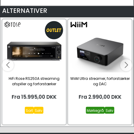
ALTERNATIVER
HiFi Rose RS250A streaming
WiiM Ultra streamer, forforstærker
afspiller og forforstærker
og DAC
Fra
15.995,00
DKK
Fra
2.990,00
DKK
Sort
Sølv
Mørkegrå
Sølv