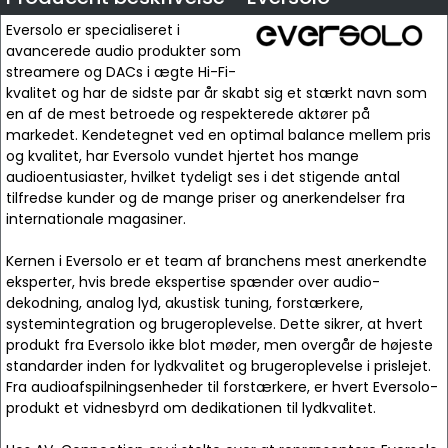
Eversolo er specialiseret i
avancerede audio produkter som
streamere og DACs i ægte Hi-Fi-
kvalitet og har de sidste par år skabt sig et stærkt navn som
en af de mest betroede og respekterede aktører på
markedet. Kendetegnet ved en optimal balance mellem pris
og kvalitet, har Eversolo vundet hjertet hos mange
audioentusiaster, hvilket tydeligt ses i det stigende antal
tilfredse kunder og de mange priser og anerkendelser fra
internationale magasiner.
Kernen i Eversolo er et team af branchens mest anerkendte
eksperter, hvis brede ekspertise spænder over audio-
dekodning, analog lyd, akustisk tuning, forstærkere,
systemintegration og brugeroplevelse. Dette sikrer, at hvert
produkt fra Eversolo ikke blot møder, men overgår de højeste
standarder inden for lydkvalitet og brugeroplevelse i prislejet.
Fra audioafspilningsenheder til forstærkere, er hvert Eversolo-
produkt et vidnesbyrd om dedikationen til lydkvalitet.