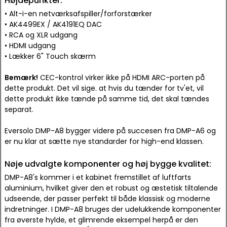
Højdepunkter:
• Alt-i-en netværksafspiller/forforstærker
• AK4499EX / AK4191EQ DAC
• RCA og XLR udgang
• HDMI udgang
• Lækker 6" Touch skærm
Bemærk!
CEC-kontrol virker ikke på HDMI ARC-porten på
dette produkt. Det vil sige. at hvis du tænder for tv'et, vil
dette produkt ikke tænde på samme tid, det skal tændes
separat.
Eversolo DMP-A8 bygger videre på succesen fra DMP-A6 og
er nu klar at sætte nye standarder for high-end klassen.
Nøje udvalgte komponenter og høj bygge kvalitet:
DMP-A8's kommer i et kabinet fremstillet af luftfarts
aluminium, hvilket giver den et robust og æstetisk tiltalende
udseende, der passer perfekt til både klassisk og moderne
indretninger. I DMP-A8 bruges der udelukkende komponenter
fra øverste hylde, et glimrende eksempel herpå er den