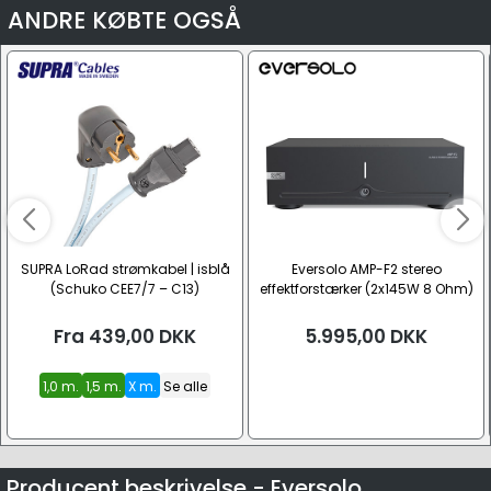
ANDRE KØBTE OGSÅ
SUPRA LoRad strømkabel | isblå
Eversolo AMP-F2 stereo
(Schuko CEE7/7 – C13)
effektforstærker (2x145W 8 Ohm)
Fra
439,00
DKK
5.995,00
DKK
1,0 m.
1,5 m.
X m.
Se alle
Producent beskrivelse - Eversolo