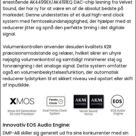
enestående AK4499EX/AK4191EQ DAC-chip løsning fra Velvet
Sound, der har ry for at være en af de absolut bedste på
markedet. Denne understøttes af et dual high-end clock
system med femtosekundsnøjagtighed, der hjælper med at
reducerer jitter og opnå den perfekte timing i det digitale
signal.
Volumenkontrollen anvender desuden kvalitets R2R
præcisionsmodstande og relæer, hvilket sikrer en uhyre
nøjagtig volumenkontrol og samtidigt minimerer støj og
forvrængning i det analoge signal. Dette system omfatter
også en volumenbeskyttelsesfunktion, der automatisk
reducerer lydstyrken til et sikkert niveau ved opstart eller skift
af inputkilde.
Innovativ EOS Audio Engine:
DMP-A8 skiller sig generelt ud fra sine konkurrenter med sin