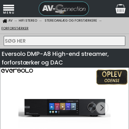
AV
HIFI STEREO
STEREOANLÆG OG FORSTÆRKERE
FORFORSTÆRKER
SØG HER
Eversolo DMP-A8 High-end streamer,
forforstærker og DAC