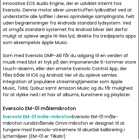
innovative EOS Audio Engine, der er udviklet internt hos
Eversolo. Denne motor sikrer uovertruffen lydkvalitet ved at
understøtte alle lydfiler i deres oprindelige samplingrate, helt
uden begrænsninger fra Androids standard lydsystem. Ved
at omgås standard systemet fra Android bliver det derfor
muligt at opleve ægte Hi-Res lyd, direkte fra tredjeparts apps
som eksempelvis Apple Music.
Som med Eversolo DMP-A6 får du adgang til en verden af
musik med blot et tryk på den imponerende 6-tommer store
touch-skærm, eller den smarte Eversolo Control App, der
fåes både til iOS og Android. Her vil du opleve sømløs
integration af populære streamingtjenester som Apple
Music, Tidal, Qobuz samt Amazon Music og du får mulighed
for at dykke ned i et hav af albums, kunstnere og playlister.
Eversolo EM-01 målemikrofon
Eversolo EM-01 måle-mikrofon
Eversolo EM-01 måle-
mikrofon rundstrålende Omni mikrofon er designet til at
fungere med Eversolo-streamere til akustisk kalibrering i
lyttemiljøer (EM-01 er Tilkøb!)