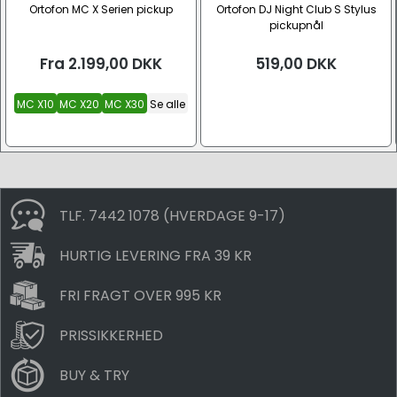
Ortofon MC X Serien pickup
Ortofon DJ Night Club S Stylus
pickupnål
Fra
2.199,00
DKK
519,00
DKK
MC X10
MC X20
MC X30
Se alle
TLF. 7442 1078 (HVERDAGE 9-17)
HURTIG LEVERING FRA 39 KR
FRI FRAGT OVER 995 KR
PRISSIKKERHED
BUY & TRY