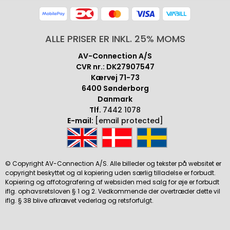
ALLE PRISER ER INKL. 25% MOMS
AV-Connection A/S
CVR nr.: DK27907547
Kærvej 71-73
6400 Sønderborg
Danmark
Tlf.
7442 1078
E-mail:
[email protected]
© Copyright AV-Connection A/S. Alle billeder og tekster på websitet er
copyright beskyttet og al kopiering uden særlig tilladelse er forbudt.
Kopiering og affotografering af websiden med salg for øje er forbudt
iflg. ophavsretsloven § 1 og 2. Vedkommende der overtræder dette vil
iflg. § 38 blive afkrævet vederlag og retsforfulgt.