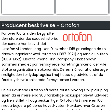
Producent beskrivelse - Ortofon
For over 100 år siden begyndte
den store danske succeshistorie,
der senere hen blev til det
Ortofon vi kender i dag. Den 9. oktober 1918 grundlagde de to
danske ingeniører Axel Petersen (1887-1971) og Arnold Poulsen
(1889-1952) 'Electric Phono Film Company' i København
sammen med et par fremsynede forretningsmænd, der ville
støtte organisationen økonomisk. Deres mål var at undersøge
muligheden for lydoptagelse i høj klasse og udvikle et af de
første lyd-synkroniserede filmsystemer i verden.
I 1948 udviklede Ortofon så deres første Moving Coil pickup og
siden da er mere end 300 forskellige pickupper blevet udviklet
og fremstillet - I dag beskæftiger Ortofon A/S mere en 100
medarbejdere på deres hovedkvater i Nakskov, hvor Ortofon