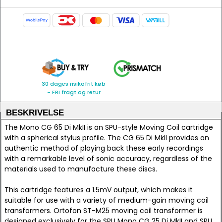
30 dages risikofrit køb
- FRI fragt og retur
BESKRIVELSE
The Mono CG 65 Di MkII is an SPU-style Moving Coil cartridge
with a spherical stylus profile. The CG 65 Di MkII provides an
authentic method of playing back these early recordings
with a remarkable level of sonic accuracy, regardless of the
materials used to manufacture these discs.
This cartridge features a 1.5mV output, which makes it
suitable for use with a variety of medium-gain moving coil
transformers. Ortofon ST-M25 moving coil transformer is
designed exclusively for the SPU Mono CG 25 Di MkII and SPU