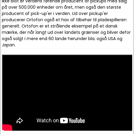
ikke blot er verdens førende producent af pickups med salg
på over 500.000 enheder om året, men også den største
producent af pick-up'er i verden. Ud over pickup'er
producerer Ortofon også et hav af tilbehør til pladespilleren
generelt. Ortofon er et strålende eksempel på et dansk
mærke, der når langt ud over landets grænser og bliver defor
også solgt i mere end 60 lande herunder bla. også USA og
Japan.