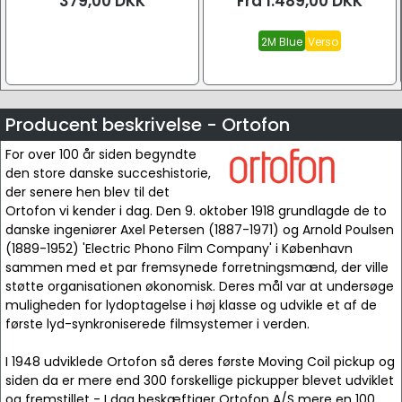
379,00
DKK
Fra
1.489,00
DKK
2M Blue
Verso
Producent beskrivelse - Ortofon
For over 100 år siden begyndte
den store danske succeshistorie,
der senere hen blev til det
Ortofon vi kender i dag. Den 9. oktober 1918 grundlagde de to
danske ingeniører Axel Petersen (1887-1971) og Arnold Poulsen
(1889-1952) 'Electric Phono Film Company' i København
sammen med et par fremsynede forretningsmænd, der ville
støtte organisationen økonomisk. Deres mål var at undersøge
muligheden for lydoptagelse i høj klasse og udvikle et af de
første lyd-synkroniserede filmsystemer i verden.
I 1948 udviklede Ortofon så deres første Moving Coil pickup og
siden da er mere end 300 forskellige pickupper blevet udviklet
og fremstillet - I dag beskæftiger Ortofon A/S mere en 100