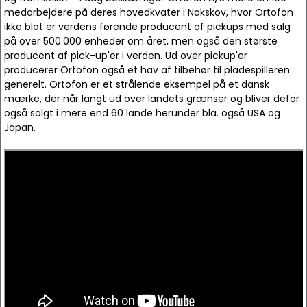
medarbejdere på deres hovedkvater i Nakskov, hvor Ortofon
ikke blot er verdens førende producent af pickups med salg
på over 500.000 enheder om året, men også den største
producent af pick-up'er i verden. Ud over pickup'er
producerer Ortofon også et hav af tilbehør til pladespilleren
generelt. Ortofon er et strålende eksempel på et dansk
mærke, der når langt ud over landets grænser og bliver defor
også solgt i mere end 60 lande herunder bla. også USA og
Japan.