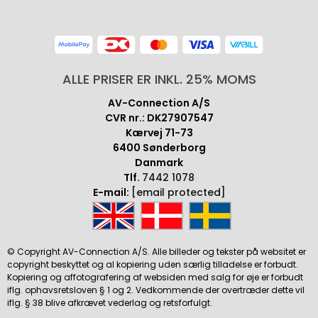
ALLE PRISER ER INKL. 25% MOMS
AV-Connection A/S
CVR nr.: DK27907547
Kærvej 71-73
6400 Sønderborg
Danmark
Tlf.
7442 1078
E-mail:
[email protected]
© Copyright AV-Connection A/S. Alle billeder og tekster på websitet er
copyright beskyttet og al kopiering uden særlig tilladelse er forbudt.
Kopiering og affotografering af websiden med salg for øje er forbudt
iflg. ophavsretsloven § 1 og 2. Vedkommende der overtræder dette vil
iflg. § 38 blive afkrævet vederlag og retsforfulgt.