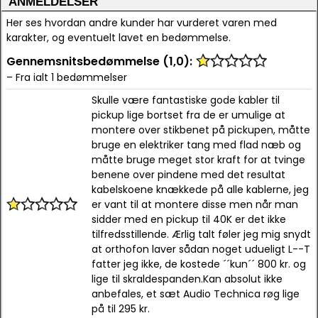
ANMELDELSER
Her ses hvordan andre kunder har vurderet varen med
karakter, og eventuelt lavet en bedømmelse.
Gennemsnitsbedømmelse (1,0):
– Fra ialt 1 bedømmelser
Skulle være fantastiske gode kabler til
pickup lige bortset fra de er umulige at
montere over stikbenet på pickupen, måtte
bruge en elektriker tang med flad næb og
måtte bruge meget stor kraft for at tvinge
benene over pindene med det resultat
kabelskoene knækkede på alle kablerne, jeg
er vant til at montere disse men når man
sidder med en pickup til 40K er det ikke
tilfredsstillende. Ærlig talt føler jeg mig snydt
at orthofon laver sådan noget udueligt L--T
fatter jeg ikke, de kostede ´´kun´´ 800 kr. og
lige til skraldespanden.Kan absolut ikke
anbefales, et sæt Audio Technica røg lige
på til 295 kr.