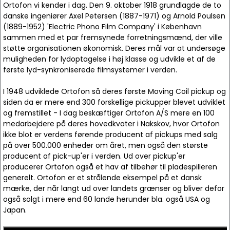
Ortofon vi kender i dag. Den 9. oktober 1918 grundlagde de to
danske ingeniører Axel Petersen (1887-1971) og Arnold Poulsen
(1889-1952) 'Electric Phono Film Company' i København
sammen med et par fremsynede forretningsmænd, der ville
støtte organisationen økonomisk. Deres mål var at undersøge
muligheden for lydoptagelse i høj klasse og udvikle et af de
første lyd-synkroniserede filmsystemer i verden.
I 1948 udviklede Ortofon så deres første Moving Coil pickup og
siden da er mere end 300 forskellige pickupper blevet udviklet
og fremstillet - I dag beskæftiger Ortofon A/S mere en 100
medarbejdere på deres hovedkvater i Nakskov, hvor Ortofon
ikke blot er verdens førende producent af pickups med salg
på over 500.000 enheder om året, men også den største
producent af pick-up'er i verden. Ud over pickup'er
producerer Ortofon også et hav af tilbehør til pladespilleren
generelt. Ortofon er et strålende eksempel på et dansk
mærke, der når langt ud over landets grænser og bliver defor
også solgt i mere end 60 lande herunder bla. også USA og
Japan.