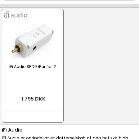
Tilbehør
iFi Audio SPDIF iPurifier 2
Lydkabel, digital (Toslink, Coax, AUB osv.)
1.795 DKK
iFi Audio
iFi Audio er oprindeligt et datterselskab af den britiske high-