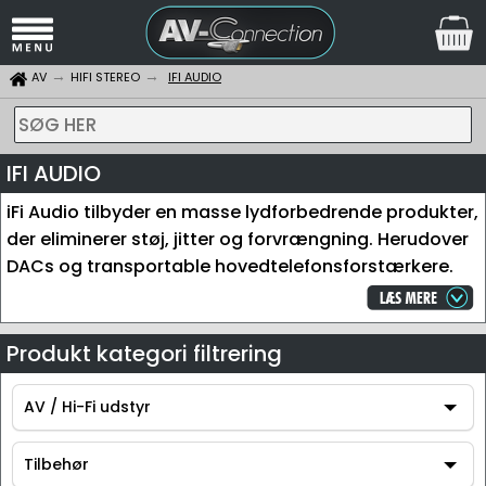
AV
HIFI STEREO
IFI AUDIO
SØG HER
IFI AUDIO
iFi Audio tilbyder en masse lydforbedrende produkter,
der eliminerer støj, jitter og forvrængning. Herudover
DACs og transportable hovedtelefonsforstærkere.
Produkt kategori filtrering
AV / Hi-Fi udstyr
AV / Hi-Fi udstyr
Tilbehør