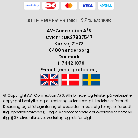
ALLE PRISER ER INKL. 25% MOMS
AV-Connection A/S
CVR nr.: DK27907547
Kærvej 71-73
6400 Sønderborg
Danmark
Tlf.
7442 1078
E-mail:
[email protected]
© Copyright AV-Connection A/S. Alle billeder og tekster på websitet er
copyright beskyttet og al kopiering uden særlig tilladelse er forbudt.
Kopiering og affotografering af websiden med salg for øje er forbudt
iflg. ophavsretsloven § 1 og 2. Vedkommende der overtræder dette vil
iflg. § 38 blive afkrævet vederlag og retsforfulgt.