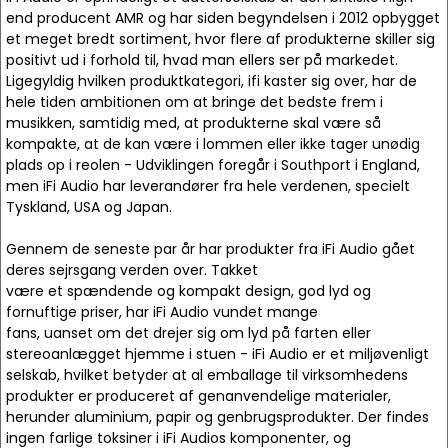
end producent AMR og har siden begyndelsen i 2012 opbygget
et meget bredt sortiment, hvor flere af produkterne skiller sig
positivt ud i forhold til, hvad man ellers ser på markedet.
Ligegyldig hvilken produktkategori, ifi kaster sig over, har de
hele tiden ambitionen om at bringe det bedste frem i
musikken, samtidig med, at produkterne skal være så
kompakte, at de kan være i lommen eller ikke tager unødig
plads op i reolen - Udviklingen foregår i Southport i England,
men iFi Audio har leverandører fra hele verdenen, specielt
Tyskland, USA og Japan.
Gennem de seneste par år har produkter fra iFi Audio gået
deres sejrsgang verden over. Takket
være et spændende og kompakt design, god lyd og
fornuftige priser, har iFi Audio vundet mange
fans, uanset om det drejer sig om lyd på farten eller
stereoanlægget hjemme i stuen - iFi Audio er et miljøvenligt
selskab, hvilket betyder at al emballage til virksomhedens
produkter er produceret af genanvendelige materialer,
herunder aluminium, papir og genbrugsprodukter. Der findes
ingen farlige toksiner i iFi Audios komponenter, og