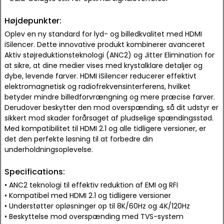
Højdepunkter:
Oplev en ny standard for lyd- og billedkvalitet med HDMI
iSilencer. Dette innovative produkt kombinerer avanceret
Aktiv støjreduktionsteknologi (ANC2) og Jitter Elimination for
at sikre, at dine medier vises med krystalklare detaljer og
dybe, levende farver. HDMI iSilencer reducerer effektivt
elektromagnetisk og radiofrekvensinterferens, hvilket
betyder mindre billedforvrængning og mere præcise farver.
Derudover beskytter den mod overspænding, så dit udstyr er
sikkert mod skader forårsaget af pludselige spændingsstød.
Med kompatibilitet til HDMI 2.1 og alle tidligere versioner, er
det den perfekte løsning til at forbedre din
underholdningsoplevelse.
Specifications:
• ANC2 teknologi til effektiv reduktion af EMI og RFI
• Kompatibel med HDMI 2.1 og tidligere versioner
• Understøtter opløsninger op til 8K/60Hz og 4K/120Hz
• Beskyttelse mod overspænding med TVS-system