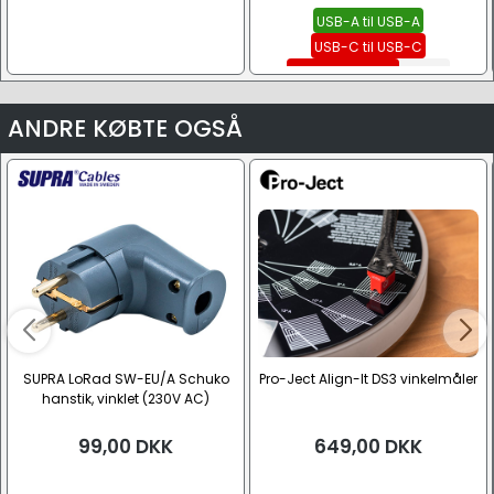
USB-A til USB-A
USB-C til USB-C
USB-C til USB-A
Se alle
ANDRE KØBTE OGSÅ
SUPRA LoRad SW-EU/A Schuko
Pro-Ject Align-It DS3 vinkelmåler
hanstik, vinklet (230V AC)
99,00
DKK
649,00
DKK