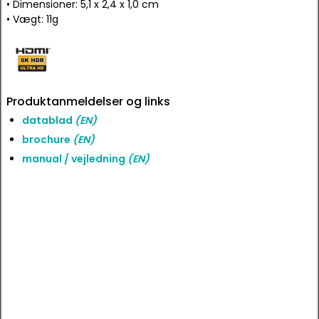
• Dimensioner: 5,1 x 2,4 x 1,0 cm
• Vægt: 11g
Produktanmeldelser og links
datablad
(EN)
brochure
(EN)
manual / vejledning
(EN)