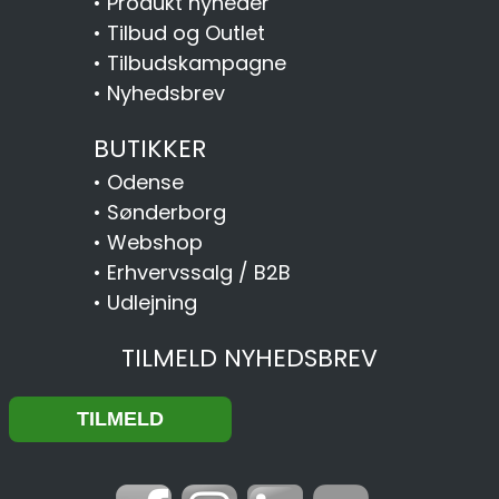
•
Produkt nyheder
•
Tilbud og Outlet
•
Tilbudskampagne
•
Nyhedsbrev
BUTIKKER
•
Odense
•
Sønderborg
•
Webshop
•
Erhvervssalg / B2B
•
Udlejning
TILMELD NYHEDSBREV