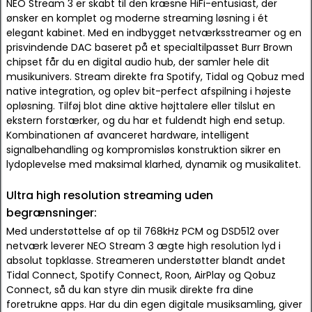
NEO Stream 3 er skabt til den kræsne HiFi-entusiast, der
ønsker en komplet og moderne streaming løsning i ét
elegant kabinet. Med en indbygget netværksstreamer og en
prisvindende DAC baseret på et specialtilpasset Burr Brown
chipset får du en digital audio hub, der samler hele dit
musikunivers. Stream direkte fra Spotify, Tidal og Qobuz med
native integration, og oplev bit-perfect afspilning i højeste
opløsning. Tilføj blot dine aktive højttalere eller tilslut en
ekstern forstærker, og du har et fuldendt high end setup.
Kombinationen af avanceret hardware, intelligent
signalbehandling og kompromisløs konstruktion sikrer en
lydoplevelse med maksimal klarhed, dynamik og musikalitet.
Ultra high resolution streaming uden
begrænsninger:
Med understøttelse af op til 768kHz PCM og DSD512 over
netværk leverer NEO Stream 3 ægte high resolution lyd i
absolut topklasse. Streameren understøtter blandt andet
Tidal Connect, Spotify Connect, Roon, AirPlay og Qobuz
Connect, så du kan styre din musik direkte fra dine
foretrukne apps. Har du din egen digitale musiksamling, giver