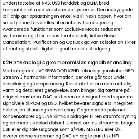
understøttelse af NAS, USB harddisk og DLNA bred
kompatibilitet med eksisterende systemer. Den indbyggede
IoT chip gør opsætningen enkel via iFi Nexis appen, hvor din
smartphone forvandles til en intuitiv fjernbetjening.
Avancerede funktioner som Exclusive Modes reducerer
systemstøj og jitter, mens femto clock, Active Noise
Cancellation, iPurification og OptiBox galvanisk isolation sikrer
et rent og stabilt digitalt signal fra kilde til udgang.
K2HD teknologi og kompromisløs signalbehandling:
Med integreret JVCKENWOOD K2HD teknologi genskaber NEO
Stream 3 harmonisk information, der ofte går tabt under
indspilning og komprimering. Resultatet er en mere naturlig,
varm og detaljeret gengivelse, som bringer dig tættere på
original masteren. DAC sektionen er designet med separate
signalveje til PCM og DSD, hvilket bevarer signalets integritet
hele vejen til analog konvertering. Opgraderede polymer
kondensatorer og ELNA Silmic II bidrager til ren strømforsyning
og en mere silkeblød diskant. Uanset om du streamer, bruger
USB eller digitale udgange som S/PDIF, AES/EBU eller I2S,
leverer denne streamer og DAC en ægte puristisk HiFi