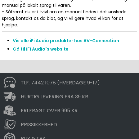
manual på lokalt sprog til varen.
- Såfremt du er i tvivl om en manual findes i det ønskede
sprog, kontakt os da blot, og vi vil gøre hvad vi kan for at
hjælpe.
Vis alle iFi Audio produkter hos AV-Connection
Gå til iFi Audio´s website
TLF. 7442 1078 (HVERDAGE 9-17)
HURTIG LEVERING FRA 39 KR
FRI FRAGT OVER 995 KR
PRISSIKKERHED
BUY & TRY