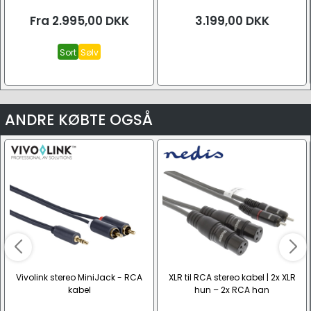
Fra
2.995,00
DKK
3.199,00
DKK
Sort
Sølv
ANDRE KØBTE OGSÅ
Vivolink stereo MiniJack - RCA
XLR til RCA stereo kabel | 2x XLR
kabel
hun – 2x RCA han