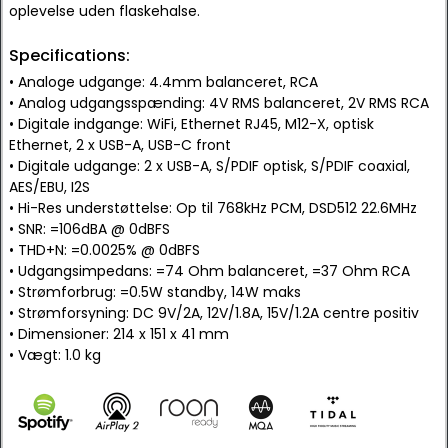
oplevelse uden flaskehalse.
Specifications:
• Analoge udgange: 4.4mm balanceret, RCA
• Analog udgangsspænding: 4V RMS balanceret, 2V RMS RCA
• Digitale indgange: WiFi, Ethernet RJ45, M12-X, optisk
Ethernet, 2 x USB-A, USB-C front
• Digitale udgange: 2 x USB-A, S/PDIF optisk, S/PDIF coaxial,
AES/EBU, I2S
• Hi-Res understøttelse: Op til 768kHz PCM, DSD512 22.6MHz
• SNR: =106dBA @ 0dBFS
• THD+N: =0.0025% @ 0dBFS
• Udgangsimpedans: =74 Ohm balanceret, =37 Ohm RCA
• Strømforbrug: =0.5W standby, 14W maks
• Strømforsyning: DC 9V/2A, 12V/1.8A, 15V/1.2A centre positiv
• Dimensioner: 214 x 151 x 41 mm
• Vægt: 1.0 kg