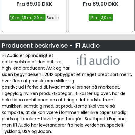
Fra
69,00
DKK
Fra
89,00
DKK
1,0 m.
1,5 m.
2,0 m.
Se alle
1,5 m.
3,0 m.
Producent beskrivelse - iFi Audio
iFi Audio er oprindeligt et
datterselskab af den britiske
high-end producent AMR og har
siden begyndelsen i 2012 opbygget et meget bredt sortiment,
hvor flere af produkterne skiller sig
positivt ud i forhold til, hvad man ellers ser på markedet.
Ligegyldig hvilken produktkategori, ifi kaster sig over, har de
hele tiden ambitionen om at bringe det bedste frem i
musikken, samtidig med, at produkterne skal være så
kompakte, at de kan være i lommen eller ikke tager unødig
plads op i reolen - Udviklingen foregår i Southport i England,
men iFi Audio har leverandører fra hele verdenen, specielt
Tyskland, USA og Japan.