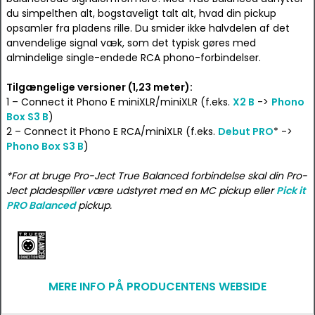
du simpelthen alt, bogstaveligt talt alt, hvad din pickup
opsamler fra pladens rille. Du smider ikke halvdelen af det
anvendelige signal væk, som det typisk gøres med
almindelige single-endede RCA phono-forbindelser.
Tilgængelige versioner (1,23 meter):
1 – Connect it Phono E miniXLR/miniXLR (f.eks.
X2 B
->
Phono
Box S3 B
)
2 – Connect it Phono E RCA/miniXLR (f.eks.
Debut PRO
* ->
Phono Box S3 B
)
*For at bruge Pro-Ject True Balanced forbindelse skal din Pro-
Ject pladespiller være udstyret med en MC pickup eller
Pick it
PRO Balanced
pickup.
MERE INFO PÅ PRODUCENTENS WEBSIDE