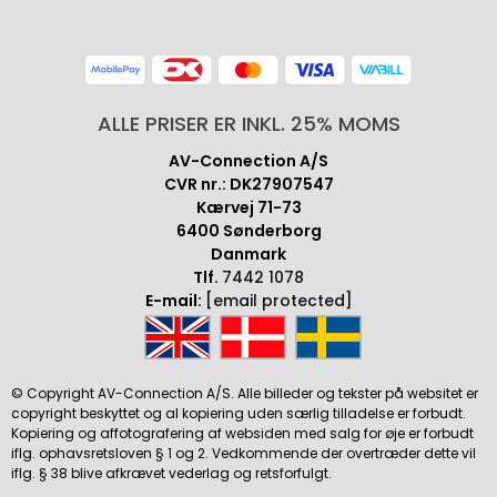
ALLE PRISER ER INKL. 25% MOMS
AV-Connection A/S
CVR nr.: DK27907547
Kærvej 71-73
6400 Sønderborg
Danmark
Tlf.
7442 1078
E-mail:
[email protected]
© Copyright AV-Connection A/S. Alle billeder og tekster på websitet er
copyright beskyttet og al kopiering uden særlig tilladelse er forbudt.
Kopiering og affotografering af websiden med salg for øje er forbudt
iflg. ophavsretsloven § 1 og 2. Vedkommende der overtræder dette vil
iflg. § 38 blive afkrævet vederlag og retsforfulgt.