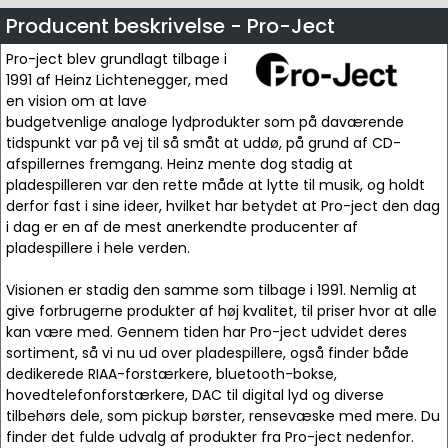
Producent beskrivelse - Pro-Ject
Pro-ject blev grundlagt tilbage i
1991 af Heinz Lichtenegger, med
en vision om at lave
budgetvenlige analoge lydprodukter som på daværende
tidspunkt var på vej til så småt at uddø, på grund af CD-
afspillernes fremgang. Heinz mente dog stadig at
pladespilleren var den rette måde at lytte til musik, og holdt
derfor fast i sine ideer, hvilket har betydet at Pro-ject den dag
i dag er en af de mest anerkendte producenter af
pladespillere i hele verden.
Visionen er stadig den samme som tilbage i 1991. Nemlig at
give forbrugerne produkter af høj kvalitet, til priser hvor at alle
kan være med. Gennem tiden har Pro-ject udvidet deres
sortiment, så vi nu ud over pladespillere, også finder både
dedikerede RIAA-forstærkere, bluetooth-bokse,
hovedtelefonforstærkere, DAC til digital lyd og diverse
tilbehørs dele, som pickup børster, rensevæske med mere. Du
finder det fulde udvalg af produkter fra Pro-ject nedenfor.