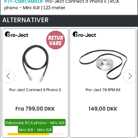
PJT-CIERCAMXLR:
Pro-Ject Connect it Phono E | RCA
phono - Mini XLR | 1,23 meter
ALTERNATIVER
Pro-Ject Connect it Phono S
Pro-Ject 78 RPM Kit
Fra
799,00
DKK
149,00
DKK
Returvare, RCA phono - Mini XLR
Mini XLR - Mini XLR
RCA phono - Mini XLR
Se alle