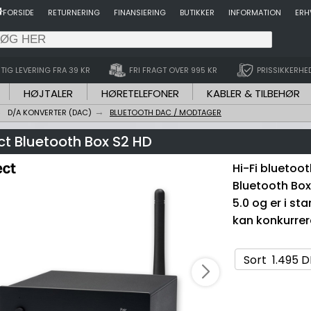
FORSIDE
RETURNERING
FINANSIERING
BUTIKKER
INFORMATION
ERH
TIG LEVERING FRA 39 KR
FRI FRAGT OVER 995 KR
PRISSIKKERHE
HØJTALER
HØRETELEFONER
KABLER & TILBEHØR
D/A KONVERTER (DAC)
BLUETOOTH DAC / MODTAGER
ct Bluetooth Box S2 HD
Hi-Fi bluetoo
Bluetooth Box
5.0 og er i st
kan konkurre