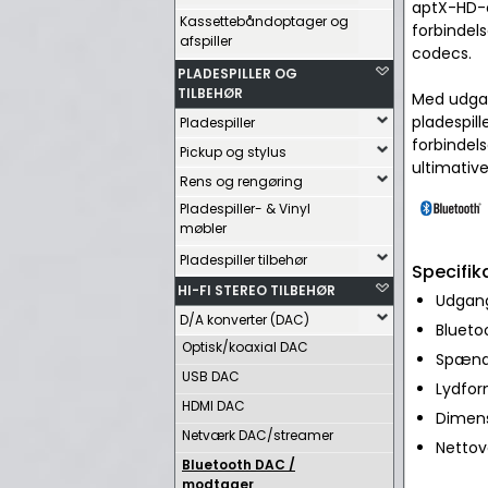
aptX-HD-c
Kassettebåndoptager og
forbindel
afspiller
codecs.
PLADESPILLER OG
TILBEHØR
Med udgan
pladespill
Pladespiller
forbindels
Pickup og stylus
ultimative
Rens og rengøring
Pladespiller- & Vinyl
møbler
Pladespiller tilbehør
Specifik
HI-FI STEREO TILBEHØR
Udgange
D/A konverter (DAC)
Bluetoo
Optisk/koaxial DAC
Spændi
USB DAC
Lydfor
HDMI DAC
Dimensi
Netværk DAC/streamer
Nettov
Bluetooth DAC /
modtager