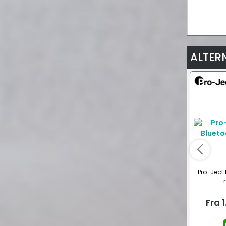
ALTER
Pro-Ject 
Fra
1