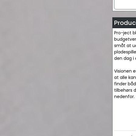
Produce
Pro-ject b
budgetven
småt at u
pladespill
den dag i 
Visionen e
at alle ka
finder båd
tilbehørs 
nedenfor.