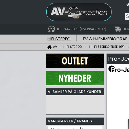
TLF. 7442 1078 (HVERDAGE 9-17)
HUR
HIFI STEREO
TV & HJEMMEBIOGRAF
AV
HIFI STEREO
HI-FI STEREO TILBEHØR
Pro-Je
VI SAMLER PÅ GLADE KUNDER
VAREMÆRKER / BRANDS