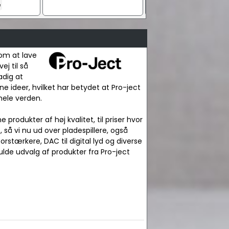
e
 om at lave
j til så
adig at
ine ideer, hvilket har betydet at Pro-ject
hele verden.
produkter af høj kvalitet, til priser hvor
så vi nu ud over pladespillere, også
stærkere, DAC til digital lyd og diverse
lde udvalg af produkter fra Pro-ject