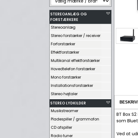
STEREOANLÆG OG
FORSTÆRKERE
Stereoanlæg
Stereo forstærker / receiver
Forforstærker
Effektforstærker
Multikanal effektforstærker
Hovedtelefon forstærker
Mono forstærker
Installationsforstærker
Stereo højtaler
BESKRIV
STEREO LYDKILDER
Musikstreamer
BT Box S2
Pladespiller / grammofon
som Bluet
CD afspiller
Ved at ud
Radio tuner