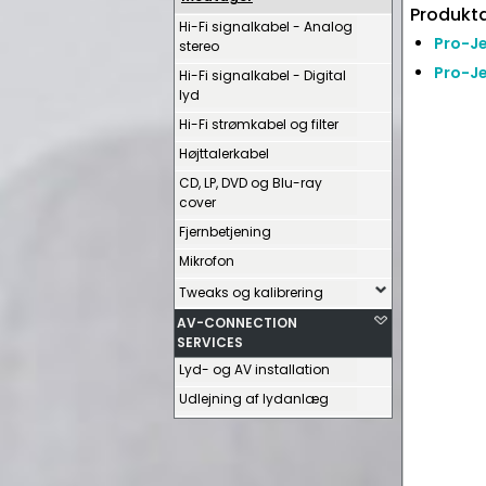
Produkta
Hi-Fi signalkabel - Analog
Pro-Je
stereo
Pro-Je
Hi-Fi signalkabel - Digital
lyd
Hi-Fi strømkabel og filter
Højttalerkabel
CD, LP, DVD og Blu-ray
cover
Fjernbetjening
Mikrofon
Tweaks og kalibrering
AV-CONNECTION
SERVICES
Lyd- og AV installation
Udlejning af lydanlæg