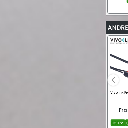
ANDRE
Vivolink P
Fra
0,50 m.
1