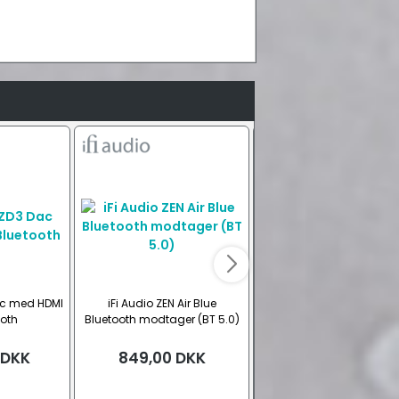
ac med HDMI
iFi Audio ZEN Air Blue
Inakustik Premium Bluet
oth
Bluetooth modtager (BT 5.0)
5.0 modtager
DKK
849,00
DKK
699,00
DKK