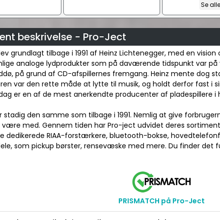
Se all
nt beskrivelse - Pro-Ject
lev grundlagt tilbage i 1991 af Heinz Lichtenegger, med en vision
lige analoge lydprodukter som på daværende tidspunkt var på ve
ddø, på grund af CD-afspillernes fremgang. Heinz mente dog st
eren var den rette måde at lytte til musik, og holdt derfor fast i s
dag er en af de mest anerkendte producenter af pladespillere i 
r stadig den samme som tilbage i 1991. Nemlig at give forbrugerne 
n være med. Gennem tiden har Pro-ject udvidet deres sortiment, 
e dedikerede RIAA-forstærkere, bluetooth-bokse, hovedtelefonfor
dele, som pickup børster, rensevæske med mere. Du finder det fu
PRISMATCH på Pro-Ject