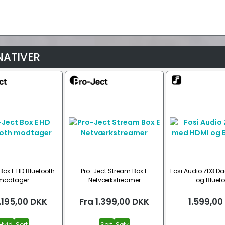
NATIVER
Box E HD Bluetooth
Pro-Ject Stream Box E
Fosi Audio ZD3 D
modtager
Netværkstreamer
og Blueto
.195,00
DKK
Fra
1.399,00
DKK
1.599,00
Hvid
Sort
Sort
Sølv