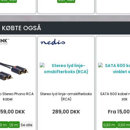
 KØBTE OGSÅ
ro Stereo Phono RCA
Stereo lyd linje-omskifterboks
SATA 600 kabel m
kabel
(RCA)
stik
59,00
DKK
289,00
DKK
Fra
15,00
,0 m.
1,5 m.
Se alle
0,30 m.
0,50 m