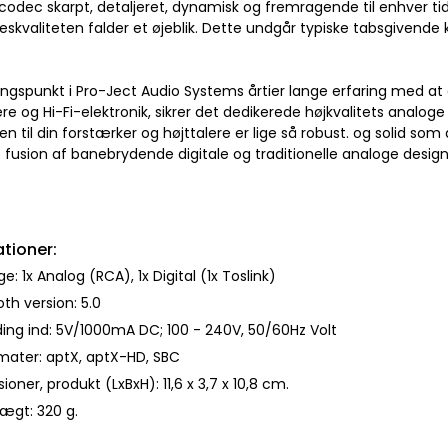
odec skarpt, detaljeret, dynamisk og fremragende til enhver ti
seskvaliteten falder et øjeblik. Dette undgår typiske tabsgivend
gspunkt i Pro-Ject Audio Systems årtier lange erfaring med at 
ere og Hi-Fi-elektronik, sikrer det dedikerede højkvalitets analog
en til din forstærker og højttalere er lige så robust. og solid so
 fusion af banebrydende digitale og traditionelle analoge design
ationer:
: 1x Analog (RCA), 1x Digital (1x Toslink)
th version: 5.0
ng ind: 5V/1000mA DC; 100 - 240V, 50/60Hz Volt
mater: aptX, aptX-HD, SBC
oner, produkt (LxBxH): 11,6 x 3,7 x 10,8 cm.
ægt: 320 g.