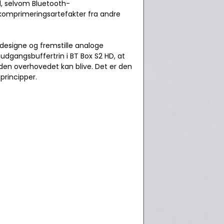
d, selvom Bluetooth-
e komprimeringsartefakter fra andre
designe og fremstille analoge
e udgangsbuffertrin i BT Box S2 HD, at
m den overhovedet kan blive. Det er den
principper.