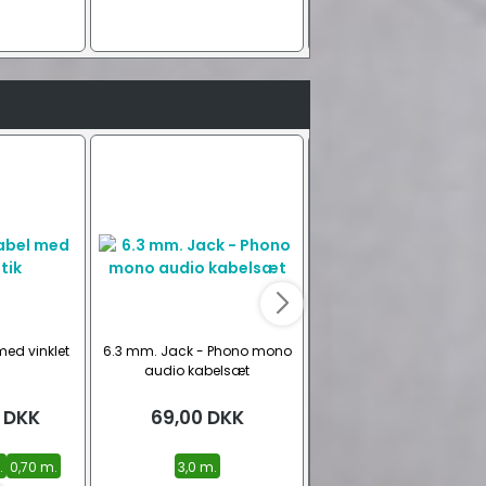
ed vinklet
6.3 mm. Jack - Phono mono
6.3 mm. Jack - Phono 
audio kabelsæt
stereo audio kabelsæ
DKK
69,00
DKK
69,00
DKK
.
0,70 m.
3,0 m.
1,5 m.