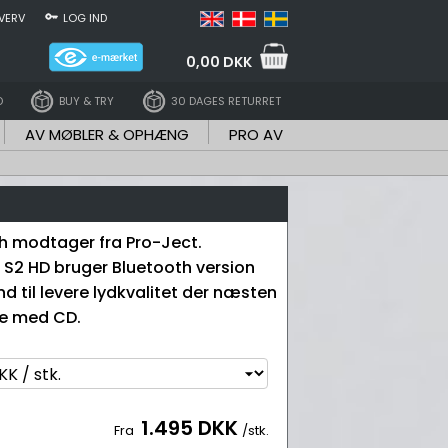
VERV
LOG IND
0,00 DKK
D
BUY & TRY
30 DAGES RETURRET
AV MØBLER & OPHÆNG
PRO AV
th modtager fra Pro-Ject.
 S2 HD bruger Bluetooth version
and til levere lydkvalitet der næsten
re med CD.
1.495 DKK
Fra
/stk.