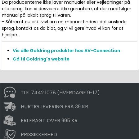
Da producenterne ikke laver manualer eller vejledninger på
alle sprog, kan vi desværre ikke garantere, at der medfølger
manual på lokalt sprog til varen.
- Såfremt du er i tvivl om en manual findes i det ønskede
sprog, kontakt os da blot, og vi vil gøre hvad vi kan for at
hjælpe.
Vis alle Goldring produkter hos AV-Connection
Gå til Goldring´s website
TLF. 7442 1078 (HVERDAGE 9-17)
HURTIG LEVERING FRA 39 KR
FRI FRAGT OVER 995 KR
PRISSIKKERHED