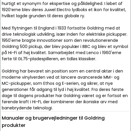
hurtigt et synonym for ekspertise og pålidelighed. I løbet af
1920’erne blev deres Juwel Electro lydboks et ikon for kvalitet,
hvilket lagde grunden til deres globale ry.
Med flytningen til England i 1933 fortsatte Goldring med at
drive teknologisk udvikling, især inden for elektriske pickupper.
1950'erne bragte innovationer som den revolutionerende
Goldring 500 pickup, der blev populær i BBC og blev et symbol
på Hi-Fi af høj kvalitet. Samarbejdet med Lenco i 1960'erne
førte til GL75-pladespilleren, en tidløs klassiker.
Goldring har bevaret sin position som en central aktør i den
moderne vinylverden ved at lancere avancerede MM- og
MC-pickupper, som Ethos og E-serien, og sikrer, at nye
generationer får adgang til lyd i høj kvalitet. Fra deres første
dage til dagens produkter har Goldring været og er fortsat en
førende kraft i Hi-Fi, der kombinerer der ikoniske arv med
banebrydende teknologi.
Manualer og brugervejledninger til Goldring
produkter