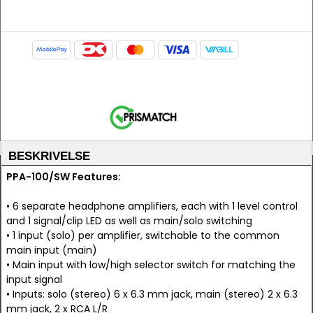
BESKRIVELSE
PPA-100/SW Features:
• 6 separate headphone amplifiers, each with 1 level control
and 1 signal/clip LED as well as main/solo switching
• 1 input (solo) per amplifier, switchable to the common
main input (main)
• Main input with low/high selector switch for matching the
input signal
• Inputs: solo (stereo) 6 x 6.3 mm jack, main (stereo) 2 x 6.3
mm jack, 2 x RCA L/R