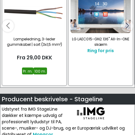
Lampeledning, 3-leder
LG LAEC015-GN2 136" All-In-ONE
gummikabel | sort (3x1,5 mm²)
skærm
Ring for pris
Fra
29,00
DKK
Pr. m.
100 m.
Producent beskrivelse - Stageline
Udstyret fra IMG StageLine
dækker et kæmpe udvalg af
professionelt lydudstyr til PA,
scene-, musiker- og DJ-brug, og er Europærisk udvilket og
distribueret af
Monacor
.