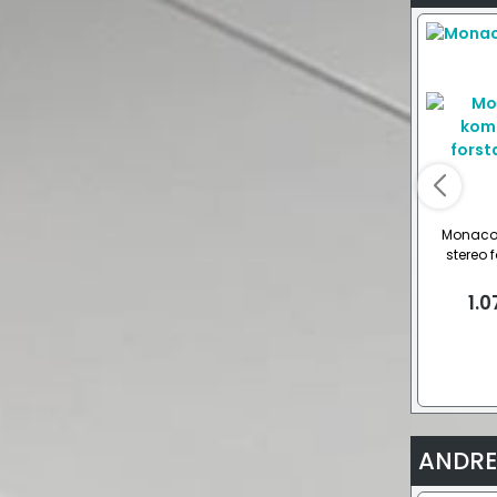
Monaco
stereo 
1.0
ANDRE