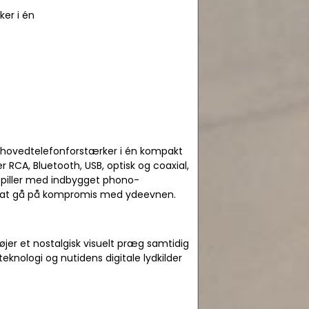
er i én
g hovedtelefonforstærker i én kompakt
RCA, Bluetooth, USB, optisk og coaxial,
espiller med indbygget phono-
den at gå på kompromis med ydeevnen.
jer et nostalgisk visuelt præg samtidig
teknologi og nutidens digitale lydkilder