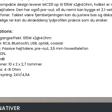
kompakte design leverer MC331 op til 105W x2@4Ohm, hvilket er rige
øjttalere. Den har også pre-out, så du nemt kan bygge et 2.1-s
foner. Takket være fjernbetjeningen kan du justere bas og diskan
telige rør kan du skræddersy lydprofilen præcis som du ønsker.
ations:
udgangseffekt: 105W x2@4Ohm
: RCA, Bluetooth, USB, optisk, coaxial
: Passive højttalere, pre-out, 3,5 mm hovedtelefon
,03%
0dB
ner: 10 x 2 x 2,7 tommer
ns: 4-8 Ohm
rsyning: 24V/4,5A
NATIVER