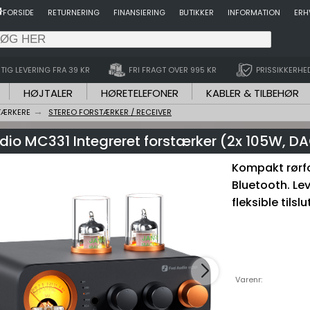
FORSIDE
RETURNERING
FINANSIERING
BUTIKKER
INFORMATION
ERH
TIG LEVERING FRA 39 KR
FRI FRAGT OVER 995 KR
PRISSIKKERHE
HØJTALER
HØRETELEFONER
KABLER & TILBEHØR
TÆRKERE
STEREO FORSTÆRKER / RECEIVER
dio MC331 Integreret forstærker (2x 105W, D
Kompakt rørf
Bluetooth. Lev
fleksible tilsl
Varenr: