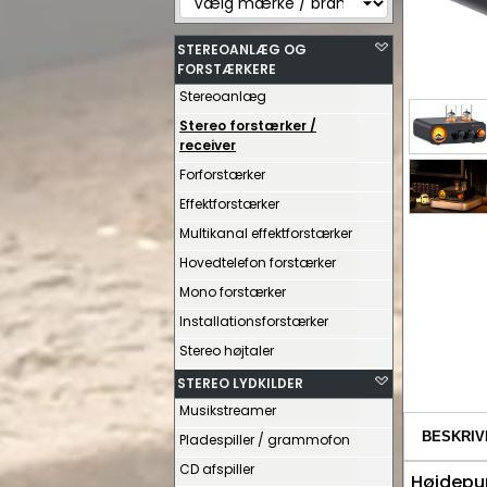
STEREOANLÆG OG
FORSTÆRKERE
Stereoanlæg
Stereo forstærker /
receiver
Forforstærker
Effektforstærker
Multikanal effektforstærker
Hovedtelefon forstærker
Mono forstærker
Installationsforstærker
Stereo højtaler
STEREO LYDKILDER
Musikstreamer
BESKRIV
Pladespiller / grammofon
CD afspiller
Højdepu