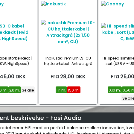
bel stofbeklædt |
Inakustik Premium LS-CU
Hi-speed slimline
60W, HighSpeed)
højttalerkabel | Antracitgrå
sort (USB A – U
(2x 1,50 mm², CU)
45,00
DKK
Fra
28,00
DKK
Fra
25,0
,0 m.
2,0 m.
Se alle
Pr. m.
150 m.
0,10 m.
0,50 
Se all
nt beskrivelse - Fosi Audio
 redefinerer HiFi med en perfekt balance mellem innovation, kval