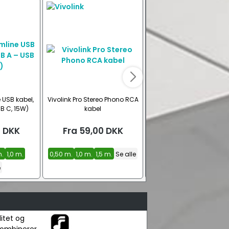
 USB kabel,
Vivolink Pro Stereo Phono RCA
Goobay Plus optisk Tosl
SB C, 15W)
kabel
digital audio kabel
0
DKK
Fra
59,00
DKK
Fra
79,00
DKK
m.
1,0 m.
0,50 m.
1,0 m.
1,5 m.
Se alle
1,0 m.
2,0 m.
3,0 m.
Se a
e
itet og