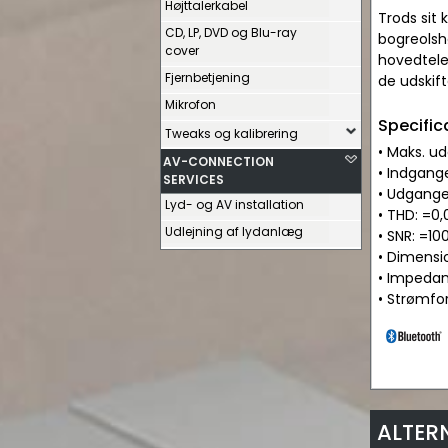
Højttalerkabel
Trods sit 
CD, LP, DVD og Blu-ray
bogreolsh
cover
hovedtele
Fjernbetjening
de udskif
Mikrofon
Specific
Tweaks og kalibrering
• Maks. 
AV-CONNECTION
• Indgange
SERVICES
• Udgange
Lyd- og AV installation
• THD: =0
Udlejning af lydanlæg
• SNR: =10
• Dimensio
• Impeda
• Strømfo
ALTER