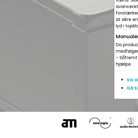
værdi. Sid
avanceret
forstærker
at sikre e
lyd i topk
Manualer
Da produce
medfølger 
- Såfremt 
hjælpe.
Vis 
Gå ti