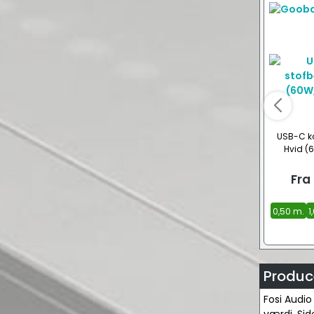
USB-C ka
Hvid (
Fra
0,50 m.
1
Produce
Fosi Audio