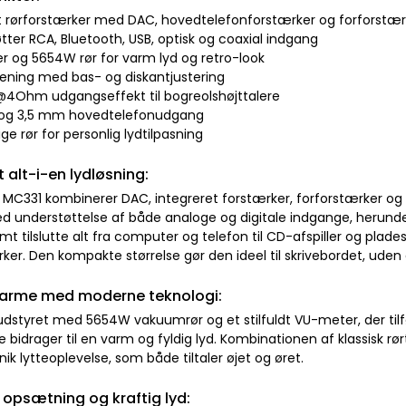
 rørforstærker med DAC, hovedtelefonforstærker og forforstærk
tter RCA, Bluetooth, USB, optisk og coaxial indgang
r og 5654W rør for varm lyd og retro-look
tjening med bas- og diskantjustering
@4Ohm udgangseffekt til bogreolshøjttalere
 og 3,5 mm hovedtelefonudgang
lige rør for personlig lydtilpasning
alt-i-en lydløsning:
o MC331 kombinerer DAC, integreret forstærker, forforstærker o
d understøttelse af både analoge og digitale indgange, herunder 
t tilslutte alt fra computer og telefon til CD-afspiller og plad
rker. Den kompakte størrelse gør den ideel til skrivebordet, u
harme med moderne teknologi:
udstyret med 5654W vakuumrør og et stilfuldt VU-meter, der tilfø
 bidrager til en varm og fyldig lyd. Kombinationen af klassisk rør
nik lytteoplevelse, som både tiltaler øjet og øret.
l opsætning og kraftig lyd: