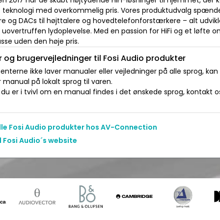
en 2017 har de skabt højtydende HiFi-løsninger til hjemmet, der
 teknologi med overkommelig pris. Vores produktudvalg spænde
e og DACs til højttalere og hovedtelefonforstærkere – alt udvi
n uovertruffen lydoplevelse. Med en passion for HiFi og et løfte 
lasse uden den høje pris.
 og brugervejledninger til Fosi Audio produkter
nterne ikke laver manualer eller vejledninger på alle sprog, kan
manual på lokalt sprog til varen.
du er i tvivl om en manual findes i det ønskede sprog, kontakt os 
alle Fosi Audio produkter hos AV-Connection
l Fosi Audio´s website