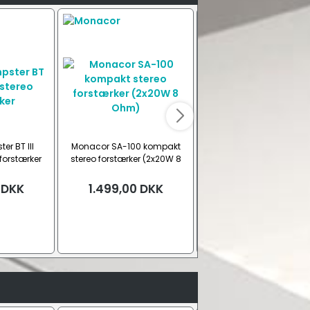
r BT III
Monacor SA-100 kompakt
Fosi Audio MC101 Blueto
forstærker
stereo forstærker (2x20W 8
stereo forstærker (2x 100
Ohm)
Ohm)
DKK
1.499,00
DKK
849,00
DKK