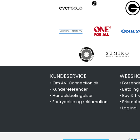
KUNDESERVICE
WEBSHO
•
Om AV-Connection.dk
•
Forsende
•
Kundereferencer
•
Betaling
•
Handelsbetingelser
•
Buy & Tr
•
Fortrydelse og reklamation
•
Prismat
•
Log ind