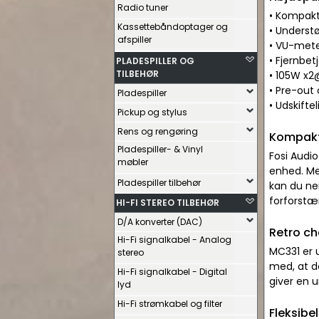
Radio tuner
• Kompakt
Kassettebåndoptager og
• Understø
afspiller
• VU-mete
• Fjernbe
PLADESPILLER OG
TILBEHØR
• 105W x2
• Pre-out
Pladespiller
• Udskifte
Pickup og stylus
Rens og rengøring
Kompakt 
Pladespiller- & Vinyl
Fosi Audi
møbler
enhed. Me
Pladespiller tilbehør
kan du nem
forforstæ
HI-FI STEREO TILBEHØR
D/A konverter (DAC)
Retro c
Hi-Fi signalkabel - Analog
MC331 er 
stereo
med, at de
Hi-Fi signalkabel - Digital
giver en u
lyd
Hi-Fi strømkabel og filter
Fleksibe