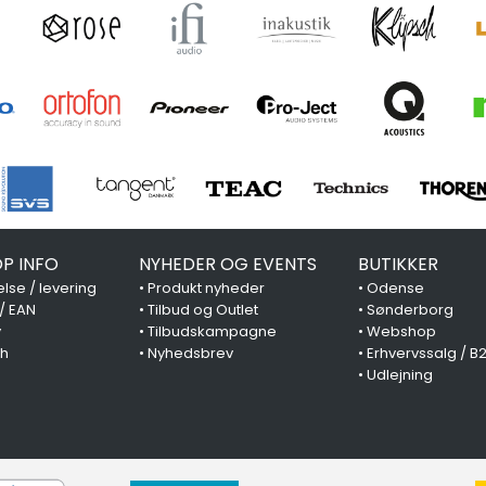
P INFO
NYHEDER OG EVENTS
BUTIKKER
lse / levering
•
Produkt nyheder
•
Odense
 / EAN
•
Tilbud og Outlet
•
Sønderborg
y
•
Tilbudskampagne
•
Webshop
ch
•
Nyhedsbrev
•
Erhvervssalg / B
•
Udlejning