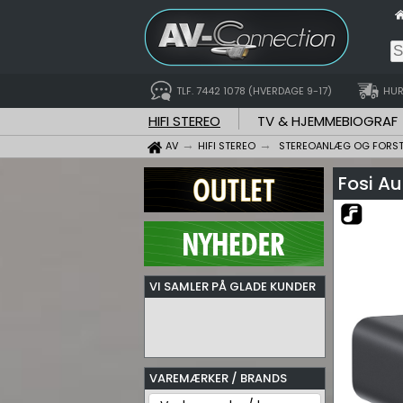
TLF. 7442 1078 (HVERDAGE 9-17)
HUR
HIFI STEREO
TV & HJEMMEBIOGRAF
AV
HIFI STEREO
STEREOANLÆG OG FORS
Fosi Au
VI SAMLER PÅ GLADE KUNDER
VAREMÆRKER / BRANDS