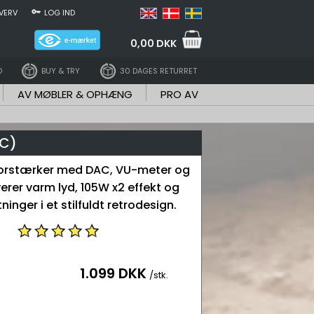
VERV
LOG IND
0,00 DKK
D
BUY & TRY
30 DAGES RETURRET
AV MØBLER & OPHÆNG
PRO AV
AC)
orstærker med DAC, VU-meter og
erer varm lyd, 105W x2 effekt og
utninger i et stilfuldt retrodesign.
1.099 DKK
/stk.