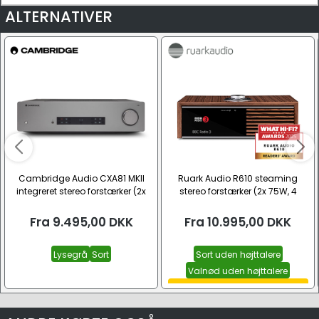
ALTERNATIVER
Cambridge Audio CXA81 MKII
Ruark Audio R610 steaming
integreret stereo forstærker (2x
stereo forstærker (2x 75W, 4
80W, 8 Ohm)
Ohm)
Fra
9.495,00
DKK
Fra
10.995,00
DKK
Lysegrå
Sort
Sort uden højttalere
Valnød uden højttalere
Valnød med Sabre-R højttalere
Se alle