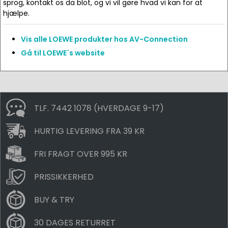
sprog, kontakt os da blot, og vi vil gøre hvad vi kan for at
hjælpe.
Vis alle LOEWE produkter hos AV-Connection
Gå til LOEWE´s website
TLF. 7442 1078 (HVERDAGE 9-17)
HURTIG LEVERING FRA 39 KR
FRI FRAGT OVER 995 KR
PRISSIKKERHED
BUY & TRY
30 DAGES RETURRET