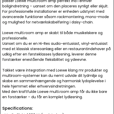
passer Loewe multi.room amp perfekt ind i enhver
boligindretning – uanset om den placeres synligt eller skjult.
For professionelle installationer er enheden udstyret med
avancerede funktioner såsom rackmontering, mono-mode
og mulighed for netværkskabelføring i daisy-chain.
Loewe multi.room amp er skabt til både musikelskere og
professionelle.
Uanset om du er en Hi-Res audio-entusiast, vinyl-entusiast
med et klassisk stereoanlæg eller en restaurantindehaver på
udkig efter en førsteklasses lydløsning, leverer denne
forstærker enestående fleksibilitet og ydeevne.
Takket være integration med Loewe klang mr produkter og
multiroom-systemer kan du nemt udvide dit lydmiljø og
skabe en sammenhængende og harmonisk lydoplevelse i
hele hjemmet eller erhvervsindretningen.
Med den kraftfulde Loewe multi.room amp får du ikke bare
en forstærker – du får en komplet lydløsning.
Specifications: