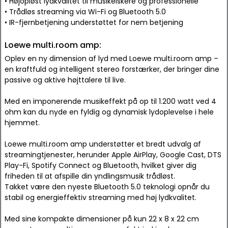
• Højopløst lydkvalitet til musikelskere og professionelle
• Trådløs streaming via Wi-Fi og Bluetooth 5.0
• IR-fjernbetjening understøttet for nem betjening
Loewe multi.room amp:
Oplev en ny dimension af lyd med Loewe multi.room amp –
en kraftfuld og intelligent stereo forstærker, der bringer dine
passive og aktive højttalere til live.
Med en imponerende musikeffekt på op til 1.200 watt ved 4
ohm kan du nyde en fyldig og dynamisk lydoplevelse i hele
hjemmet.
Loewe multi.room amp understøtter et bredt udvalg af
streamingtjenester, herunder Apple AirPlay, Google Cast, DTS
Play-Fi, Spotify Connect og Bluetooth, hvilket giver dig
friheden til at afspille din yndlingsmusik trådløst.
Takket være den nyeste Bluetooth 5.0 teknologi opnår du
stabil og energieffektiv streaming med høj lydkvalitet.
Med sine kompakte dimensioner på kun 22 x 8 x 22 cm