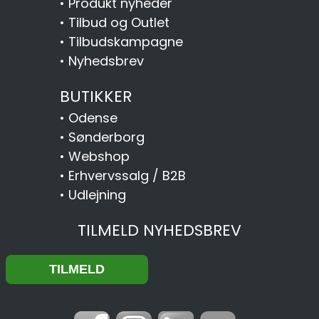
•
Produkt nyheder
•
Tilbud og Outlet
•
Tilbudskampagne
•
Nyhedsbrev
BUTIKKER
•
Odense
•
Sønderborg
•
Webshop
•
Erhvervssalg / B2B
•
Udlejning
TILMELD NYHEDSBREV