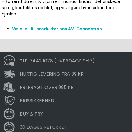
- Såfremt du er i tvivl om en manual findes i det ønskede
sprog, kontakt os da blot, og vi vil gøre hvad vi kan for at
hjælpe.
Vis alle JBL produkter hos AV-Connection
TLF. 7442 1078 (HVERDAGE 9-17)
HURTIG LEVERING FRA 39 KR
FRI FRAGT OVER 995 KR
PRISSIKKERHED
BUY & TRY
30 DAGES RETURRET