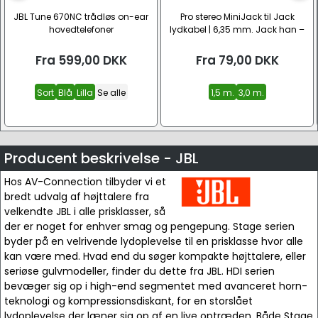
JBL Tune 670NC trådløs on-ear
Pro stereo MiniJack til Jack
hovedtelefoner
lydkabel | 6,35 mm. Jack han –
3,5 mm. Jack han
Fra
599,00
DKK
Fra
79,00
DKK
Sort
Blå
Lilla
Se alle
1,5 m.
3,0 m.
Producent beskrivelse - JBL
Hos AV-Connection tilbyder vi et
bredt udvalg af højttalere fra
velkendte JBL i alle prisklasser, så
der er noget for enhver smag og pengepung. Stage serien
byder på en velrivende lydoplevelse til en prisklasse hvor alle
kan være med. Hvad end du søger kompakte højttalere, eller
seriøse gulvmodeller, finder du dette fra JBL. HDI serien
bevæger sig op i high-end segmentet med avanceret horn-
teknologi og kompressionsdiskant, for en storslået
lydoplevelse der læner sig op af en live optræden. Både Stage