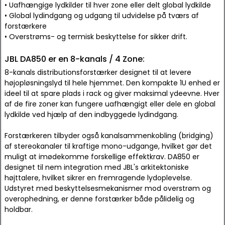
• Uafhængige lydkilder til hver zone eller delt global lydkilde
• Global lydindgang og udgang til udvidelse på tværs af
forstærkere
• Overstrøms- og termisk beskyttelse for sikker drift.
JBL DA850 er en 8-kanals / 4 Zone:
8-kanals distributionsforstærker designet til at levere
højopløsningslyd til hele hjemmet. Den kompakte 1U enhed er
ideel til at spare plads i rack og giver maksimal ydeevne. Hver
af de fire zoner kan fungere uafhængigt eller dele en global
lydkilde ved hjælp af den indbyggede lydindgang.
Forstærkeren tilbyder også kanalsammenkobling (bridging)
af stereokanaler til kraftige mono-udgange, hvilket gør det
muligt at imødekomme forskellige effektkrav. DA850 er
designet til nem integration med JBL's arkitektoniske
højttalere, hvilket sikrer en fremragende lydoplevelse.
Udstyret med beskyttelsesmekanismer mod overstrøm og
overophedning, er denne forstærker både pålidelig og
holdbar.