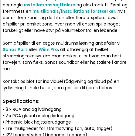
der nogle
installationshøjttalere
og elektronik til. Først og
fremmest en
multikanals/installations forstærker
, hvis
der er flere zoner og dertil en eller flere afspillere, dvs. 1
afspiller pr. ønsket zone, hvor man vil enten spille noget
forskelligt eller have styr på volumekontrollen løbende.
Som afspiller til en ægte multirums løsning anbefaler vi
Sonos Port
eller
Wiim Pro
, alt afhængig af hvilket
streaming-økosystem man ønsker, eller hvad man har i
forvejen, som f.eks. Sonos soundbar eller højttalere i andre
rum.
Kontakt os blot for individuel rådgivning og tilbud på en
lydløsning til hele huset, som passer dit/jeres behov.
Specifications:
• 8 x RCA analog lydindgang
• 2 x RCA global analog lydudgang
• Phoenix-blok højttalerudgange
• Tre muligheder for strømstyring (on, auto, trigger)
• 12V triggerstyring (1 indgang, 1 udgang)