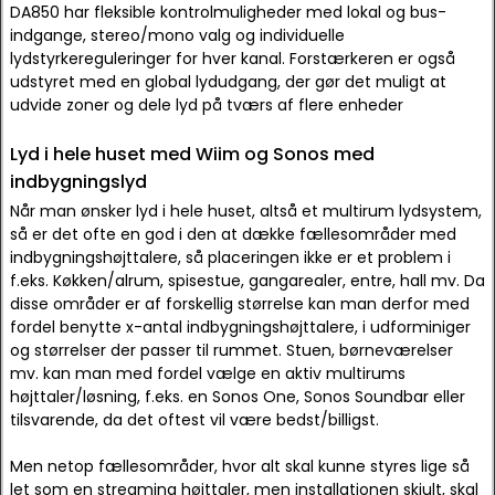
DA850 har fleksible kontrolmuligheder med lokal og bus-
indgange, stereo/mono valg og individuelle
lydstyrkereguleringer for hver kanal. Forstærkeren er også
udstyret med en global lydudgang, der gør det muligt at
udvide zoner og dele lyd på tværs af flere enheder
Lyd i hele huset med Wiim og Sonos med
indbygningslyd
Når man ønsker lyd i hele huset, altså et multirum lydsystem,
så er det ofte en god i den at dække fællesområder med
indbygningshøjttalere, så placeringen ikke er et problem i
f.eks. Køkken/alrum, spisestue, gangarealer, entre, hall mv. Da
disse områder er af forskellig størrelse kan man derfor med
fordel benytte x-antal indbygningshøjttalere, i udforminiger
og størrelser der passer til rummet. Stuen, børneværelser
mv. kan man med fordel vælge en aktiv multirums
højttaler/løsning, f.eks. en Sonos One, Sonos Soundbar eller
tilsvarende, da det oftest vil være bedst/billigst.
Men netop fællesområder, hvor alt skal kunne styres lige så
let som en streaming højttaler, men installationen skjult, skal