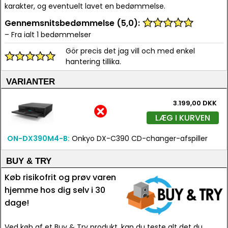
karakter, og eventuelt lavet en bedømmelse.
Gennemsnitsbedømmelse (5,0):
– Fra ialt 1 bedømmelser
Gör precis det jag vill och med enkel
hantering tillika.
VARIANTER
3.199,00 DKK
LÆG I KURVEN
ON-DX390M4-B:
Onkyo DX-C390 CD-changer-afspiller
BUY & TRY
Køb risikofrit og prøv varen
hjemme hos dig selv i 30
dage!
Ved køb af et Buy & Try produkt, kan du teste alt det du