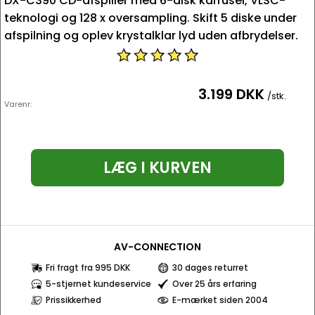
DX-C390 CD-afspiller med 6-disk karrusel, VLSC-
teknologi og 128 x oversampling. Skift 5 diske under
afspilning og oplev krystalklar lyd uden afbrydelser.
3.199 DKK
/stk.
Varenr:
LÆG I KURVEN
AV-CONNECTION
Fri fragt fra 995 DKK
30 dages returret
5-stjernet kundeservice
Over 25 års erfaring
Prissikkerhed
E-mærket siden 2004