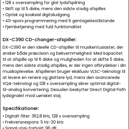
• 128 x oversampling for glat lydafspilning
• Skift op til 5 diske, mens den sidste stadig afspilles
• Optisk og koaksial digitaludgang
• 40-spors programmering med 6 gentagelsestilstande
• Fjernbetjening med fuld funktionalitet
DX-C390 CD-changer-afspiller:
DX-C390 er den ideelle CD-afspiller til musikentusiaster, der
ønsker både præcision og bekvemmelighed. Med kapacitet
til at afspille op til 6 diske og muligheden for at skifte 5 diske,
mens den sidste stadig afspilles, er der ingen afbrydelser i din
musikoplevelse. Afspilleren bruger eksklusiv VLSC-teknologi til
at levere en renere og glattere lyd, mens den avancerede
VQA-teknologi og 128 x oversampling sikrer optimal digital-
til-analog konvertering. Desuden beskytter Direct Digital Path
lydsignalet mod uønsket støj.
Specifikationer:
• Digitalt filter: 352,8 kHz, 128 x oversampling
• Frekvensrespons: 5 Hz-20 kHz
• Signal-støj-forhold: 96 dB