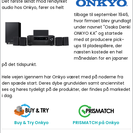
Det første skridt mod rendyrket
audio hos Onkyo, fører os helt
tilbage til september 1946,
hvor firmaet blev grundlagt
under navnet "Osaka Denki
ONKYO K.K" og startede
med at producere pick-
ups til pladespillere, der
næsten kostede en hel
månedsløn for en japaner
på det tidspunkt.
Hele vejen igennem har Onkyo været med på noderne fra
den spæde start. Deres dybe grundviden samt anciennitet
ses og høres tydeligt på de produkter, der findes på markedet
i dag.
Buy & Try Onkyo
PRISMATCH på Onkyo