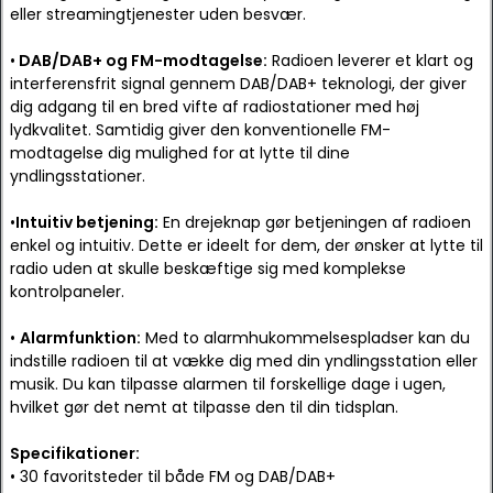
eller streamingtjenester uden besvær.
•
DAB/DAB+ og FM-modtagelse:
Radioen leverer et klart og
interferensfrit signal gennem DAB/DAB+ teknologi, der giver
dig adgang til en bred vifte af radiostationer med høj
lydkvalitet. Samtidig giver den konventionelle FM-
modtagelse dig mulighed for at lytte til dine
yndlingsstationer.
•
Intuitiv betjening:
En drejeknap gør betjeningen af radioen
enkel og intuitiv. Dette er ideelt for dem, der ønsker at lytte til
radio uden at skulle beskæftige sig med komplekse
kontrolpaneler.
•
Alarmfunktion:
Med to alarmhukommelsespladser kan du
indstille radioen til at vække dig med din yndlingsstation eller
musik. Du kan tilpasse alarmen til forskellige dage i ugen,
hvilket gør det nemt at tilpasse den til din tidsplan.
Specifikationer:
• 30 favoritsteder til både FM og DAB/DAB+