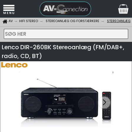
AV
HIFI STEREO
STEREOANLÆG OG FORSTÆRKERE
STEREOANLÆG
SØG HER
Lenco DIR-260BK Stereoanlæg (FM/DAB+,
radio, CD, BT)