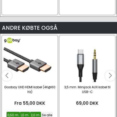
ANDRE KØBTE OGSÅ
Goobay UHD HDMI kabel (4K@60
3,5 mm. Minijack AUX kabel til
Hz)
USB-C
Fra
55,00
DKK
69,00
DKK
0,50 m.
1,0 m.
2,0 m.
Se alle