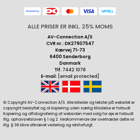
ALLE PRISER ER INKL. 25% MOMS
AV-Connection A/S
CVR nr.: DK27907547
Kærvej 71-73
6400 Sønderborg
Danmark
Tlf.
7442 1078
E-mail:
[email protected]
© Copyright AV-Connection A/S. Alle billeder og tekster på websitet er
copyright beskyttet og al kopiering uden særlig tilladelse er forbudt.
Kopiering og affotografering af websiden med salg for øje er forbudt
iflg. ophavsretsloven § 1 og 2. Vedkommende der overtræder dette vil
iflg. § 38 blive afkrævet vederlag og retsforfulgt.