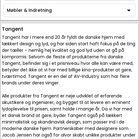
Tilbehør
Møbler & Indretning
Møbler & Indretning
Tangent
Tangent har i mere end 20 år fyldt de danske hjem med
lækkert design og lyd, og har siden start haft fokus på de ting
der tæller – nemlig høj kvalitet og god lyd uden at gå på
kompromis. Selvom de fleste af produkterne fra danske
Tangent, befinder sig i et prisniveau hvor alle kan være med,
betyder det ikke at vi har med billige kina-produkter at gøre,
tværtimod. Tangent er en del af AV-Industry som har flere
brands under deres vinger.
Alle produkter fra Tangent er nøje udviklet af erfarende
akustikere og ingeniører, og bygget til at levere en eminent
lydoplevelse til prisen, samt holde i mange år. Da vi har med
et dansk brand at gøre, byder Tangent også på lækkert
minimalistisk og skandinavisk design, som passer ind i de
moderne danske hjem. Partnerskaber med designere som
Jacob Jensen har også for alvor skabt unikke produkter under