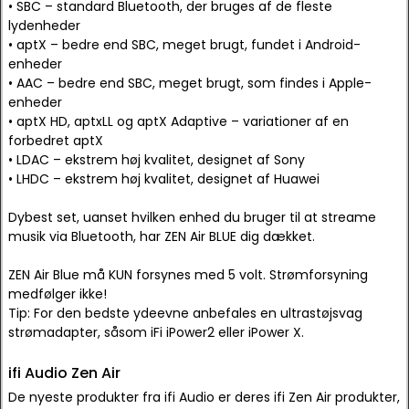
• SBC – standard Bluetooth, der bruges af de fleste
lydenheder
• aptX – bedre end SBC, meget brugt, fundet i Android-
enheder
• AAC – bedre end SBC, meget brugt, som findes i Apple-
enheder
• aptX HD, aptxLL og aptX Adaptive – variationer af en
forbedret aptX
• LDAC – ekstrem høj kvalitet, designet af Sony
• LHDC – ekstrem høj kvalitet, designet af Huawei
Dybest set, uanset hvilken enhed du bruger til at streame
musik via Bluetooth, har ZEN Air BLUE dig dækket.
ZEN Air Blue må KUN forsynes med 5 volt. Strømforsyning
medfølger ikke!
Tip: For den bedste ydeevne anbefales en ultrastøjsvag
strømadapter, såsom iFi iPower2 eller iPower X.
ifi Audio Zen Air
De nyeste produkter fra ifi Audio er deres ifi Zen Air produkter,