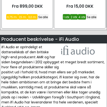
Fra
899,00
DKK
Fra
15,00
DKK
0,75 m.
1,5 m.
3,0 m.
Se alle
1 stk
2 stk
4 stk
Se alle
Producent beskrivelse - iFi Audio
iFi Audio er oprindeligt et
datterselskab af den britiske
high-end producent AMR og har
siden begyndelsen i 2012 opbygget et meget bredt sortiment,
hvor flere af produkterne skiller sig
positivt ud i forhold til, hvad man ellers ser på markedet.
Ligegyldig hvilken produktkategori, ifi kaster sig over, har de
hele tiden ambitionen om at bringe det bedste frem i
musikken, samtidig med, at produkterne skal være så
kompakte, at de kan være i lommen eller ikke tager unødig
plads op i reolen - Udviklingen foregår i Southport i England,
men iFi Audio har leverandører fra hele verdenen, specielt