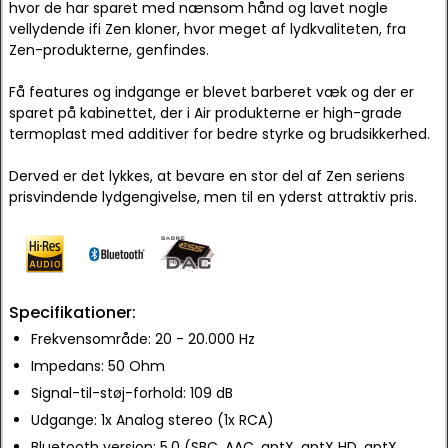
hvor de har sparet med nænsom hånd og lavet nogle
vellydende ifi Zen kloner, hvor meget af lydkvaliteten, fra
Zen-produkterne, genfindes.
Få features og indgange er blevet barberet væk og der er
sparet på kabinettet, der i Air produkterne er high-grade
termoplast med additiver for bedre styrke og brudsikkerhed.
Derved er det lykkes, at bevare en stor del af Zen seriens
prisvindende lydgengivelse, men til en yderst attraktiv pris.
Specifikationer:
Frekvensområde: 20 - 20.000 Hz
Impedans: 50 Ohm
Signal-til-støj-forhold: 109 dB
Udgange: 1x Analog stereo (1x RCA)
Bluetooth version: 5,0 (SBC, AAC, aptX, aptX HD, aptX