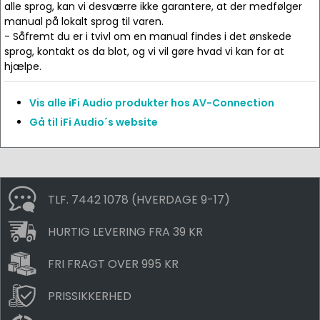
alle sprog, kan vi desværre ikke garantere, at der medfølger
manual på lokalt sprog til varen.
- Såfremt du er i tvivl om en manual findes i det ønskede
sprog, kontakt os da blot, og vi vil gøre hvad vi kan for at
hjælpe.
Vis alle iFi Audio produkter hos AV-Connection
Gå til iFi Audio´s website
TLF. 7442 1078 (HVERDAGE 9-17)
HURTIG LEVERING FRA 39 KR
FRI FRAGT OVER 995 KR
PRISSIKKERHED