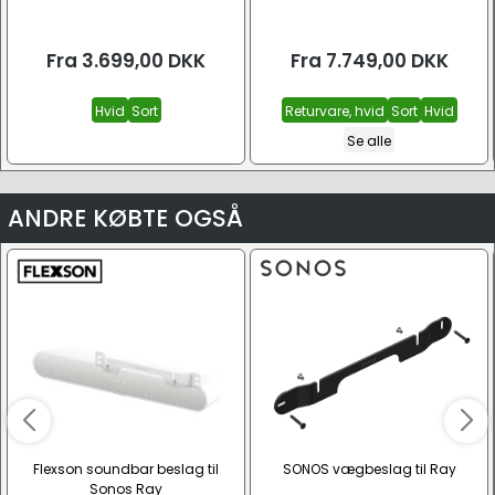
Fra
3.699,00
DKK
Fra
7.749,00
DKK
Hvid
Sort
Returvare, hvid
Sort
Hvid
Se alle
ANDRE KØBTE OGSÅ
Flexson soundbar beslag til
SONOS vægbeslag til Ray
Sonos Ray