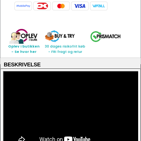
Oplev i butikken
30 dages risikofrit køb
- Se hvor her
- FRI fragt og retur
BESKRIVELSE