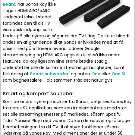
Beam
, har Sonos Ray ikke
nogen HDMI ARC/eARC
understøttelse. I stedet
forbindes den til dit TV
via optisk indgang, som
findes på alle nyere og sågar ældre TV i dag. Dette er blandt
andet en af grundende til at Sonos er lykkedes med at få
prisen ned på et lavere niveau. Udover Google
stemmestyring og HDMI ARC opgiver du altså ikke andre
features, da Ray ligesom sine større brødre stadig
understøtter alle de samme streamingsmuligheder, samt
tilslutning af
Sonos subwoofer
, og enten
One
eller
One SL
som baghøjttalere - alt sammen trådløst naturligvis.
Smart og kompakt soundbar
Som de andre nyere produkter fra Sonos, betjenes Sonos Ray
fra deres S2 applikation, som kan implementeres med stort
set alle streamingtjenester på markedet, såsom Spotify,
Tidal, Yousee Play med videre. Du kan derudover også bruge
fjernbetjeningen fra dit TV til at styre funktioner såsom
lydstyrke på Sonos Ray. Med dimensioner der er under 56