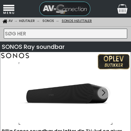
AV
HØJTALER
SONOS
SONOS HØJTTALER
SØG HER
SONOS Ray soundbar