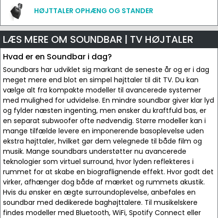
HØJTTALER OPHÆNG OG STANDER
LÆS MERE OM SOUNDBAR | TV HØJTALER
Hvad er en Soundbar i dag?
Soundbars har udviklet sig markant de seneste år og er i dag
meget mere end blot en simpel højttaler til dit TV. Du kan
vælge alt fra kompakte modeller til avancerede systemer
med mulighed for udvidelse. En mindre soundbar giver klar lyd
og fylder næsten ingenting, men ønsker du kraftfuld bas, er
en separat subwoofer ofte nødvendig. Større modeller kan i
mange tilfælde levere en imponerende basoplevelse uden
ekstra højttaler, hvilket gør dem velegnede til både film og
musik. Mange soundbars understøtter nu avancerede
teknologier som virtuel surround, hvor lyden reflekteres i
rummet for at skabe en biograflignende effekt. Hvor godt det
virker, afhænger dog både af mærket og rummets akustik.
Hvis du ønsker en ægte surroundoplevelse, anbefales en
soundbar med dedikerede baghøjttalere. Til musikelskere
findes modeller med Bluetooth, WiFi, Spotify Connect eller