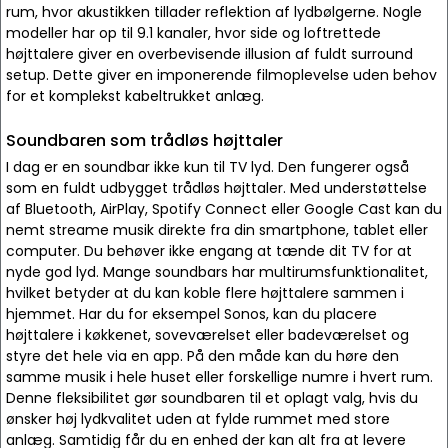
rum, hvor akustikken tillader reflektion af lydbølgerne. Nogle
modeller har op til 9.1 kanaler, hvor side og loftrettede
højttalere giver en overbevisende illusion af fuldt surround
setup. Dette giver en imponerende filmoplevelse uden behov
for et komplekst kabeltrukket anlæg.
Soundbaren som trådløs højttaler
I dag er en soundbar ikke kun til TV lyd. Den fungerer også
som en fuldt udbygget trådløs højttaler. Med understøttelse
af Bluetooth, AirPlay, Spotify Connect eller Google Cast kan du
nemt streame musik direkte fra din smartphone, tablet eller
computer. Du behøver ikke engang at tænde dit TV for at
nyde god lyd. Mange soundbars har multirumsfunktionalitet,
hvilket betyder at du kan koble flere højttalere sammen i
hjemmet. Har du for eksempel Sonos, kan du placere
højttalere i køkkenet, soveværelset eller badeværelset og
styre det hele via en app. På den måde kan du høre den
samme musik i hele huset eller forskellige numre i hvert rum.
Denne fleksibilitet gør soundbaren til et oplagt valg, hvis du
ønsker høj lydkvalitet uden at fylde rummet med store
anlæg. Samtidig får du en enhed der kan alt fra at levere