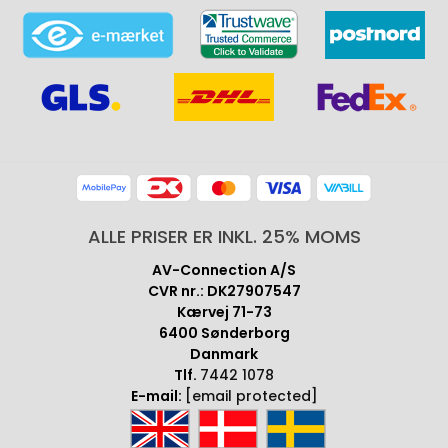
ALLE PRISER ER INKL. 25% MOMS
AV-Connection A/S
CVR nr.: DK27907547
Kærvej 71-73
6400 Sønderborg
Danmark
Tlf.
7442 1078
E-mail:
[email protected]