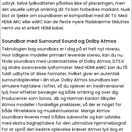
udtryk. Selve lydkvaliteten påvirkes ikke af placeringen, men
det visuelle udtryk omkring dit TV kan forbedres markant. Husk
blot at tjekke om soundbaren er kompatibel med dit TV. Med
HDMI ARC eller eARC kan de fleste nyere fladskærme tilsluttes
nemt via et enkelt HDMI kabel.
Soundbar med Surround Sound og Dolby Atmos
Teknologien bag soundbars er i dag på et helt nyt niveau.
Hvor tidligere modeller primært leverede stereo, kan du nu
finde soundbars med understøttelse af Dolby Atmos, DTS:X
og andre avancerede lydformater. Med HDMI eARC kan du få
fuldt udbytte af disse formater, hvilket giver en autentisk
surroundoplevelse i din stue. Dolby Atmos soundbars kan
simulere højttalere i loftet, så du oplever en tredimensionel
lyd, hvor effekter bevæger sig både omkring og over dig.
Producenter som Sonos, JBL og Harman Kardon tilbyder
Atmos modeller i forskellige prisklasser, så der er noget for
både filmelskere og musikentusiaster. Mange Atmos
soundbars leveres med trådløs subwoofer og kan udvides
med ekstra baghøjttalere for den ultimative hjemmebiograf.
For at opnå den bedste oplevelse kræver Atmos lyd dog et