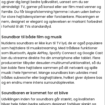
og giver dig langt bedre lydkvalitet, uanset om du ser
almindeligt TV, gamer på konsol eller ser film med venner og
familie. Du får biografstemning hjemme i stuen uden behov
for store højttalersystemer eller forstærkere. Placeringen er
nem, designet er elegant og oplevelsen er markant forbedret
i forhold til dit TVs standardlyd.
Soundbar til både film og musik
Nutidens soundbars er ikke kun til TV lyd, de er også populære
som højttalere til musikstreaming. Med trådløse funktioner
som Bluetooth, Apple AirPlay, Spotify Connect og Google Cast
kan du streame direkte fra din smartphone eller tablet. Flere
producenter tilbyder desuden multirumsfunktionalitet, så du
kan koble flere højttalere sammen på dit netværk og spille
musik i hele hjemmet. Mange soundbars kan udvides med
trådløs subwoofer eller baghøjttalere, hvilket giver dybere bas
og en endnu mere intens surroundoplevelse.
Soundbaren er kommet for at blive
Udviklingen inden for soundbars går stærkt, og kvaliteten
bliver hele tiden bedre selvom designet forbliver slankt og