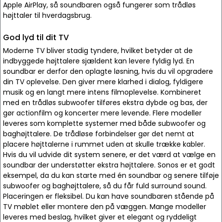
Apple AirPlay, så soundbaren også fungerer som trådløs
højttaler til hverdagsbrug.
God lyd til dit TV
Moderne TV bliver stadig tyndere, hvilket betyder at de
indbyggede højttalere sjældent kan levere fyldig lyd. En
soundbar er derfor den oplagte løsning, hvis du vil opgradere
din TV oplevelse. Den giver mere klarhed i dialog, fyldigere
musik og en langt mere intens filmoplevelse. Kombineret
med en trådløs subwoofer tilføres ekstra dybde og bas, der
gør actionfilm og koncerter mere levende. Flere modeller
leveres som komplette systemer med både subwoofer og
baghøjttalere. De trådløse forbindelser gør det nemt at
placere højttalerne i rummet uden at skulle trække kabler.
Hvis du vil udvide dit system senere, er det værd at vælge en
soundbar der understøtter ekstra højttalere. Sonos er et godt
eksempel, da du kan starte med én soundbar og senere tilføje
subwoofer og baghøjttalere, så du får fuld surround sound.
Placeringen er fleksibel. Du kan have soundbaren stående på
TV møblet eller montere den på væggen. Mange modeller
leveres med beslag, hvilket giver et elegant og ryddeligt