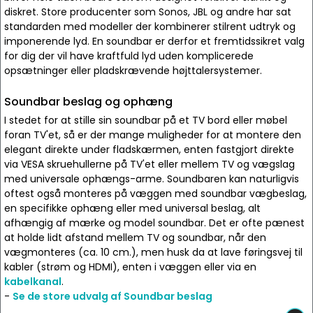
diskret. Store producenter som Sonos, JBL og andre har sat
standarden med modeller der kombinerer stilrent udtryk og
imponerende lyd. En soundbar er derfor et fremtidssikret valg
for dig der vil have kraftfuld lyd uden komplicerede
opsætninger eller pladskrævende højttalersystemer.
Soundbar beslag og ophæng
I stedet for at stille sin soundbar på et TV bord eller møbel
foran TV'et, så er der mange muligheder for at montere den
elegant direkte under fladskærmen, enten fastgjort direkte
via VESA skruehullerne på TV'et eller mellem TV og vægslag
med universale ophængs-arme. Soundbaren kan naturligvis
oftest også monteres på væggen med soundbar vægbeslag,
en specifikke ophæng eller med universal beslag, alt
afhængig af mærke og model soundbar. Det er ofte pænest
at holde lidt afstand mellem TV og soundbar, når den
vægmonteres (ca. 10 cm.), men husk da at lave føringsvej til
kabler (strøm og HDMI), enten i væggen eller via en
kabelkanal
.
-
Se de store udvalg af Soundbar beslag