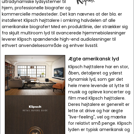
ultradynamiske lydsystemer til
hjem, professionelle biografer og
kommercielle mødesteder. Det kan nævnes at der bla. er
installeret Klipsch højttalere i omkring halvdelen af alle
amerikanske biografer! Med en produktlinie, der strækker sig
fra skjult multiroom lyd til avancerede hjemmebioløsninger
leverer Klipsch spændende high-end audioløsninger til
ethvert anvendelsesområde og enhver livsstil.
Ægte amerikansk lyd
Klipsch højttalere har en stor,
åben, detaljeret og yderst
dynamisk lyd, som gør det
hele mere levende at lytte til
musik og opleve koncerter og
film med Klipsch højttalere.
Deres højtalere er generelt er
lette at drive og har ægte
"live-feeling", vel og mærke
for relativt små penge. Klipsch
lyden er typisk amerikansk og