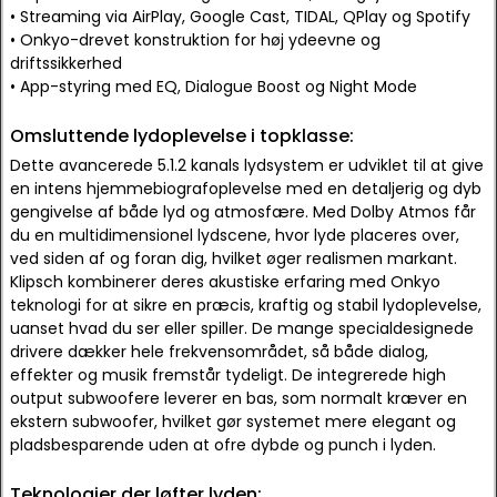
• Streaming via AirPlay, Google Cast, TIDAL, QPlay og Spotify
• Onkyo-drevet konstruktion for høj ydeevne og
driftssikkerhed
• App-styring med EQ, Dialogue Boost og Night Mode
Omsluttende lydoplevelse i topklasse:
Dette avancerede 5.1.2 kanals lydsystem er udviklet til at give
en intens hjemmebiografoplevelse med en detaljerig og dyb
gengivelse af både lyd og atmosfære. Med Dolby Atmos får
du en multidimensionel lydscene, hvor lyde placeres over,
ved siden af og foran dig, hvilket øger realismen markant.
Klipsch kombinerer deres akustiske erfaring med Onkyo
teknologi for at sikre en præcis, kraftig og stabil lydoplevelse,
uanset hvad du ser eller spiller. De mange specialdesignede
drivere dækker hele frekvensområdet, så både dialog,
effekter og musik fremstår tydeligt. De integrerede high
output subwoofere leverer en bas, som normalt kræver en
ekstern subwoofer, hvilket gør systemet mere elegant og
pladsbesparende uden at ofre dybde og punch i lyden.
Teknologier der løfter lyden: