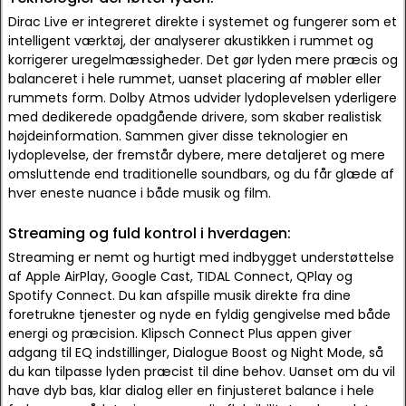
Dirac Live er integreret direkte i systemet og fungerer som et
intelligent værktøj, der analyserer akustikken i rummet og
korrigerer uregelmæssigheder. Det gør lyden mere præcis og
balanceret i hele rummet, uanset placering af møbler eller
rummets form. Dolby Atmos udvider lydoplevelsen yderligere
med dedikerede opadgående drivere, som skaber realistisk
højdeinformation. Sammen giver disse teknologier en
lydoplevelse, der fremstår dybere, mere detaljeret og mere
omsluttende end traditionelle soundbars, og du får glæde af
hver eneste nuance i både musik og film.
Streaming og fuld kontrol i hverdagen:
Streaming er nemt og hurtigt med indbygget understøttelse
af Apple AirPlay, Google Cast, TIDAL Connect, QPlay og
Spotify Connect. Du kan afspille musik direkte fra dine
foretrukne tjenester og nyde en fyldig gengivelse med både
energi og præcision. Klipsch Connect Plus appen giver
adgang til EQ indstillinger, Dialogue Boost og Night Mode, så
du kan tilpasse lyden præcist til dine behov. Uanset om du vil
have dyb bas, klar dialog eller en finjusteret balance i hele