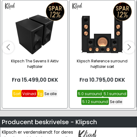
Klipsch The Sevens II Aktiv
Klipsch Reference surround
højttaler
højttaler sæt
Fra
15.499,00
DKK
Fra
10.795,00
DKK
Sort
Valnød
Eg
Se alle
5.0 surround
5.1 surround
5.1.2 surround
Se alle
Producent beskrivelse - Klipsch
Klipsch er verdenskendt for deres