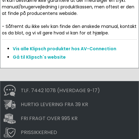
Vi kan desværre ikke garantere at der medfølger en trykt
manual/brugervejledning i produktkassen, men oftest er den
at finde på producentens webside.
- Såfremt du ikke selv kan finde den ønskede manual, kontakt
os da blot, og vi vil gøre hvad vi kan for at hjælpe.
Vis alle Klipsch produkter hos AV-Connection
Gå til Klipsch´s website
TLF. 7442 1078 (HVERDAGE 9-17)
HURTIG LEVERING FRA 39 KR
FRI FRAGT OVER 995 KR
PRISSIKKERHED