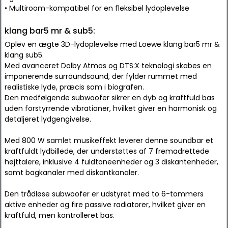
• Multiroom-kompatibel for en fleksibel lydoplevelse
klang bar5 mr & sub5:
Oplev en ægte 3D-lydoplevelse med Loewe klang bar5 mr &
klang sub5.
Med avanceret Dolby Atmos og DTS:X teknologi skabes en
imponerende surroundsound, der fylder rummet med
realistiske lyde, præcis som i biografen.
Den medfølgende subwoofer sikrer en dyb og kraftfuld bas
uden forstyrrende vibrationer, hvilket giver en harmonisk og
detaljeret lydgengivelse.
Med 800 W samlet musikeffekt leverer denne soundbar et
kraftfuldt lydbillede, der understøttes af 7 fremadrettede
højttalere, inklusive 4 fuldtoneenheder og 3 diskantenheder,
samt bagkanaler med diskantkanaler.
Den trådløse subwoofer er udstyret med to 6-tommers
aktive enheder og fire passive radiatorer, hvilket giver en
kraftfuld, men kontrolleret bas.