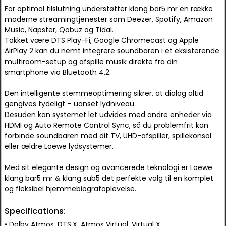
For optimal tilslutning understøtter klang bar5 mr en række
moderne streamingtjenester som Deezer, Spotify, Amazon
Music, Napster, Qobuz og Tidal.
Takket være DTS Play-Fi, Google Chromecast og Apple
AirPlay 2 kan du nemt integrere soundbaren i et eksisterende
multiroom-setup og afspille musik direkte fra din
smartphone via Bluetooth 4.2.
Den intelligente stemmeoptimering sikrer, at dialog altid
gengives tydeligt – uanset lydniveau.
Desuden kan systemet let udvides med andre enheder via
HDMI og Auto Remote Control Sync, så du problemfrit kan
forbinde soundbaren med dit TV, UHD-afspiller, spillekonsol
eller ældre Loewe lydsystemer.
Med sit elegante design og avancerede teknologi er Loewe
klang bar5 mr & klang sub5 det perfekte valg til en komplet
og fleksibel hjemmebiografoplevelse.
Specifications:
• Dolby Atmos, DTS:X, Atmos Virtual, Virtual X