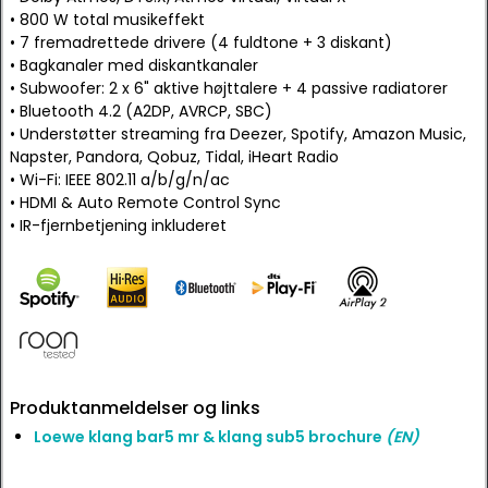
• 800 W total musikeffekt
• 7 fremadrettede drivere (4 fuldtone + 3 diskant)
• Bagkanaler med diskantkanaler
• Subwoofer: 2 x 6" aktive højttalere + 4 passive radiatorer
• Bluetooth 4.2 (A2DP, AVRCP, SBC)
• Understøtter streaming fra Deezer, Spotify, Amazon Music,
Napster, Pandora, Qobuz, Tidal, iHeart Radio
• Wi-Fi: IEEE 802.11 a/b/g/n/ac
• HDMI & Auto Remote Control Sync
• IR-fjernbetjening inkluderet
Produktanmeldelser og links
Loewe klang bar5 mr & klang sub5 brochure
(EN)