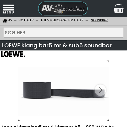
AV
HØJTALER
HJEMMEBIOGRAF HØJTALER
SOUNDBAR
SØG HER
LOEWE klang bar5 mr & sub5 soundbar