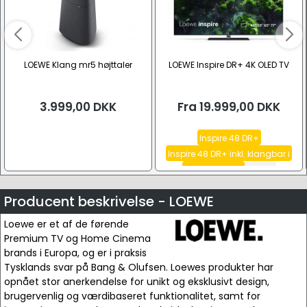
LOEWE Klang mr5 højttaler
LOEWE Inspire DR+ 4K OLED TV
3.999,00
DKK
Fra
19.999,00
DKK
Inspire 48 DR+
Inspire 48 DR+ inkl. klangbar i
Inspire 77 DR+
Se alle
Producent beskrivelse - LOEWE
Loewe er et af de førende
Premium TV og Home Cinema
brands i Europa, og er i praksis
Tysklands svar på Bang & Olufsen. Loewes produkter har
opnået stor anerkendelse for unikt og eksklusivt design,
brugervenlig og værdibaseret funktionalitet, samt for