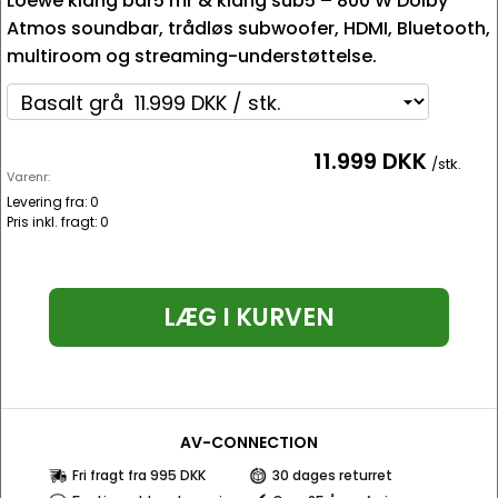
Loewe klang bar5 mr & klang sub5 – 800 W Dolby
Atmos soundbar, trådløs subwoofer, HDMI, Bluetooth,
multiroom og streaming-understøttelse.
11.999 DKK
/stk.
Varenr:
Levering fra:
0
Pris inkl. fragt:
0
LÆG I KURVEN
AV-CONNECTION
Fri fragt fra 995 DKK
30 dages returret