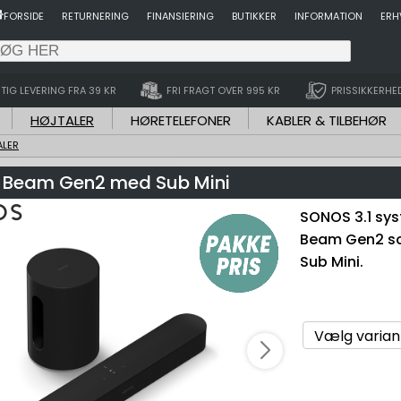
FORSIDE
RETURNERING
FINANSIERING
BUTIKKER
INFORMATION
ERH
TIG LEVERING FRA 39 KR
FRI FRAGT OVER 995 KR
PRISSIKKERHE
HØJTALER
HØRETELEFONER
KABLER & TILBEHØR
ALER
Beam Gen2 med Sub Mini
SONOS 3.1 sy
Beam Gen2 s
Sub Mini.