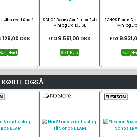
c Ultra med Sub 4
SONOS Beam Gen2 med Sub
SONOS Beam Gen
Mini og Era 100 SL
Mini og Er
4.128,00
DKK
Fra
9.551,00
DKK
Fra
9.931,
Sort
Hvid
Sort
Hvid
Sort
Hv
 KØBTE OGSÅ