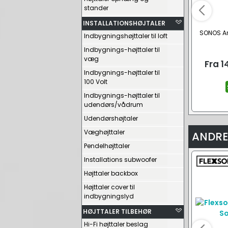
stander
INSTALLATIONSHØJTALER
SONOS Ar
Indbygningshøjttaler til loft
Indbygnings-højttaler til
væg
Fra
1
Indbygnings-højttaler til
100 Volt
Indbygnings-højttaler til
udendørs/vådrum
Udendørshøjtaler
Væghøjttaler
ANDRE
Pendelhøjttaler
Installations subwoofer
Højttaler backbox
Højttaler cover til
indbygningslyd
HØJTTALER TILBEHØR
Hi-Fi højttaler beslag