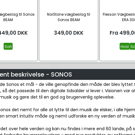
ægbeslag til Sonos
NorStone vægbeslag til
Flexson Vægbesla
BEAM
Sonos BEAM
ERA 30
449,00
DKK
349,00
DKK
Fra
499,0
Sort
Hvid
So
ent beskrivelse - SONOS
de Sonos et mål - de ville genopfinde den måde der blev lyttet t
så det passede til den digitale tidsalder vi lever i. Visionen var at
sik og gøre det til en god og brugervenlig oplevelse.
Sonos det nemt for alle at lytte til den musik de elsker, i alle h
n smart intuitiv måde og nemt udforske en ny verden af musik, i
det over hele verden og kan nu findes i mere end 60 lande, på sy