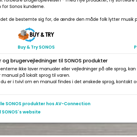
at forbedre brugeroplevelsen - med nye produkter, ny software s
n for Sonos kunderne.
 det de bestemte sig for, de ændre den måde folk lytter musik p
Buy & Try SONOS
P
 og brugervejledninger til SONOS produkter
nterne ikke laver manualer eller vejledninger på alle sprog, kan
manual på lokalt sprog til varen.
du er i tvivl om en manual findes i det ønskede sprog, kontakt os 
alle SONOS produkter hos AV-Connection
il SONOS´s website