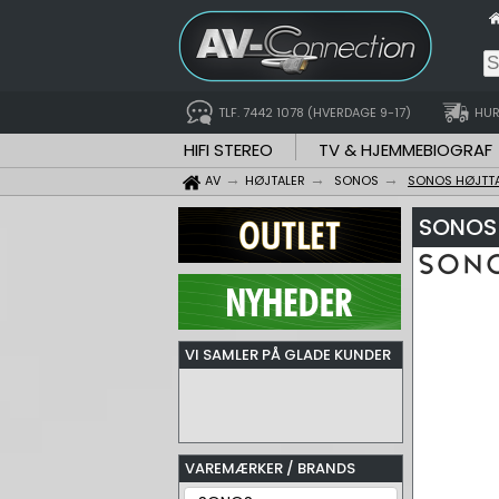
TLF. 7442 1078 (HVERDAGE 9-17)
HUR
HIFI STEREO
TV & HJEMMEBIOGRAF
AV
HØJTALER
SONOS
SONOS HØJTT
SONOS 
VI SAMLER PÅ GLADE KUNDER
VAREMÆRKER / BRANDS