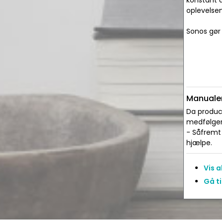
konstant 
oplevelse
Sonos gør
Manualer
Da produce
medfølger 
- Såfremt 
hjælpe.
Vis 
Gå t