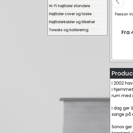
Hi-Fi højttaler standere
Højttaler cover og taske
Flexson V
Højttalerkabler og tilbehør
Tweaks og kalibrering
Fra
Produc
I 2002 hav
i hjemmet, 
rum med mu
I dag gør 
sange på e
Sonos gør 