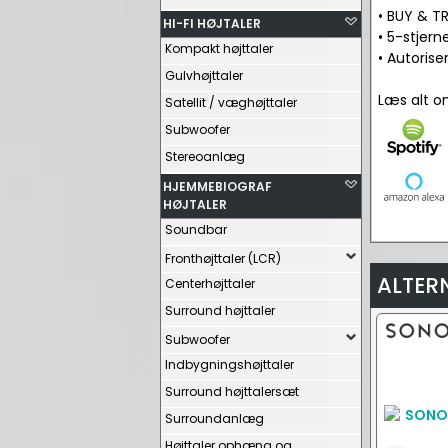
• BUY & TR
HI-FI HØJTALER
• 5-stjer
Kompakt højttaler
• Autorise
Gulvhøjttaler
Læs alt 
Satellit / væghøjttaler
Subwoofer
Stereoanlæg
HJEMMEBIOGRAF
HØJTALER
Soundbar
Fronthøjttaler (LCR)
ALTER
Centerhøjttaler
Surround højttaler
Subwoofer
Indbygningshøjttaler
Surround højttalersæt
Surroundanlæg
Højttaler ophæng og