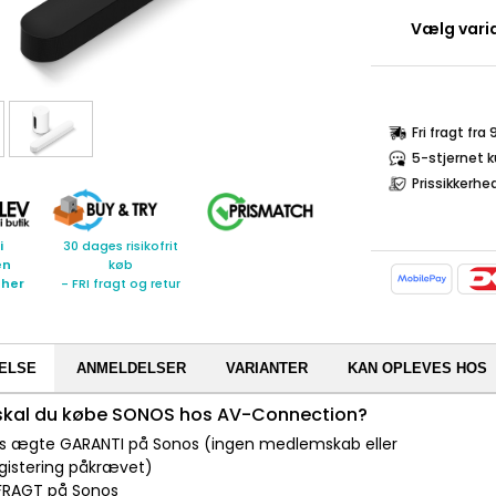
Vælg varia
Fri fragt fra
5-stjernet 
Prissikkerhe
i
30 dages risikofrit
en
køb
 her
- FRI fragt og retur
ELSE
ANMELDELSER
VARIANTER
KAN OPLEVES HOS
 skal du købe SONOS hos AV-Connection?
 års ægte GARANTI på Sonos (ingen medlemskab eller
gistering påkrævet)
I FRAGT på Sonos