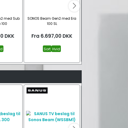
2 med Sub
SONOS Beam Gen2 med Era
SONOS Beam Gen2 med 
a 100
100 SL
100
00
DKK
Fra
6.697,00
DKK
Fra
7.079,00
DK
id
Sort
Hvid
Sort
Hvid