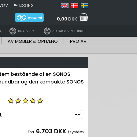
VERV
LOG IND
0,00 DKK
D
BUY & TRY
30 DAGES RETURRET
AV MØBLER & OPHÆNG
PRO AV
stem bestående af en SONOS
oundbar og den kompakte SONOS
6.703 DKK
Fra
/system