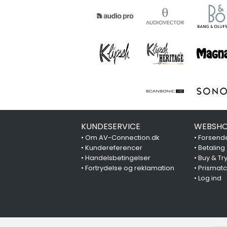
KUNDESERVICE
WEBSHO
•
Om AV-Connection.dk
•
Forsende
•
Kundereferencer
•
Betaling
•
Handelsbetingelser
•
Buy & Tr
•
Fortrydelse og reklamation
•
Prismat
•
Log ind