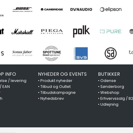
P INFO
NYHEDER OG EVENTS
BUTIKKER
lse / levering
•
Produkt nyheder
•
Odense
 / EAN
•
Tilbud og Outlet
•
Sønderborg
y
•
Tilbudskampagne
•
Webshop
ch
•
Nyhedsbrev
•
Erhvervssalg / B
•
Udlejning