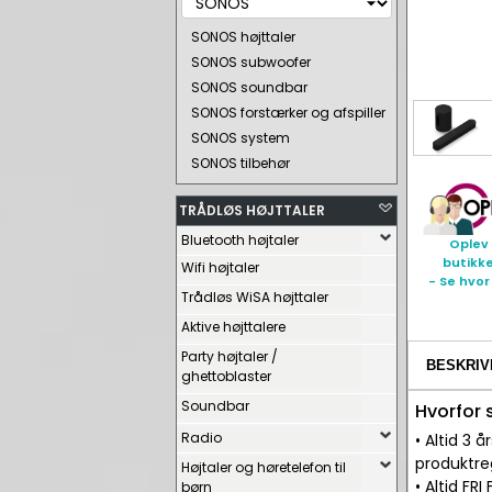
SONOS højttaler
SONOS subwoofer
SONOS soundbar
SONOS forstærker og afspiller
SONOS system
SONOS tilbehør
TRÅDLØS HØJTTALER
Bluetooth højtaler
Oplev 
butikk
Wifi højtaler
- Se hvor
Trådløs WiSA højttaler
Aktive højttalere
Party højtaler /
BESKRIV
ghettoblaster
Soundbar
Hvorfor
Radio
• Altid 3
produktre
Højtaler og høretelefon til
• Altid FR
børn