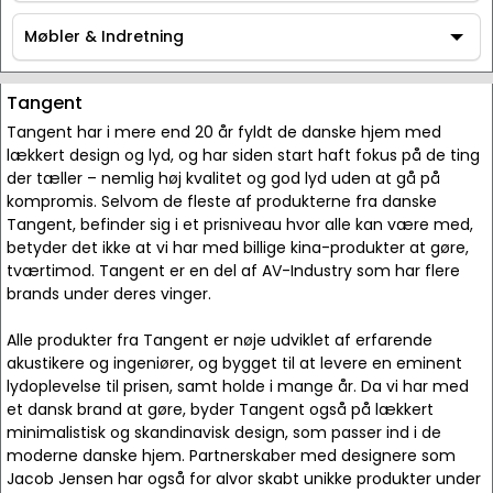
Tilbehør
Møbler & Indretning
Møbler & Indretning
Tangent
Tangent har i mere end 20 år fyldt de danske hjem med
lækkert design og lyd, og har siden start haft fokus på de ting
der tæller – nemlig høj kvalitet og god lyd uden at gå på
kompromis. Selvom de fleste af produkterne fra danske
Tangent, befinder sig i et prisniveau hvor alle kan være med,
betyder det ikke at vi har med billige kina-produkter at gøre,
tværtimod. Tangent er en del af AV-Industry som har flere
brands under deres vinger.
Alle produkter fra Tangent er nøje udviklet af erfarende
akustikere og ingeniører, og bygget til at levere en eminent
lydoplevelse til prisen, samt holde i mange år. Da vi har med
et dansk brand at gøre, byder Tangent også på lækkert
minimalistisk og skandinavisk design, som passer ind i de
moderne danske hjem. Partnerskaber med designere som
Jacob Jensen har også for alvor skabt unikke produkter under