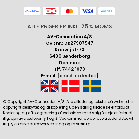
ALLE PRISER ER INKL. 25% MOMS
AV-Connection A/S
CVR nr.: DK27907547
Kærvej 71-73
6400 Sønderborg
Danmark
Tlf.
7442 1078
E-mail:
[email protected]
© Copyright AV-Connection A/S. Alle billeder og tekster på websitet er
copyright beskyttet og al kopiering uden særlig tilladelse er forbudt.
Kopiering og affotografering af websiden med salg for øje er forbudt
iflg. ophavsretsloven § 1 og 2. Vedkommende der overtræder dette vil
iflg. § 38 blive afkrævet vederlag og retsforfulgt.