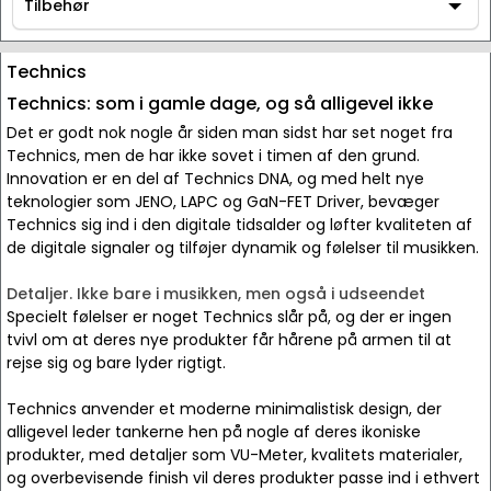
AV / Hi-Fi udstyr
Tilbehør
Tilbehør
Technics
Technics: som i gamle dage, og så alligevel ikke
Det er godt nok nogle år siden man sidst har set noget fra
Technics, men de har ikke sovet i timen af den grund.
Innovation er en del af Technics DNA, og med helt nye
teknologier som JENO, LAPC og GaN-FET Driver, bevæger
Technics sig ind i den digitale tidsalder og løfter kvaliteten af
de digitale signaler og tilføjer dynamik og følelser til musikken.
Detaljer. Ikke bare i musikken, men også i udseendet
Specielt følelser er noget Technics slår på, og der er ingen
tvivl om at deres nye produkter får hårene på armen til at
rejse sig og bare lyder rigtigt.
Technics anvender et moderne minimalistisk design, der
alligevel leder tankerne hen på nogle af deres ikoniske
produkter, med detaljer som VU-Meter, kvalitets materialer,
og overbevisende finish vil deres produkter passe ind i ethvert