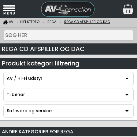
AV
HIFI STEREO
REGA
REGA CD AFSPILLER OG DAC
SØG HER
REGA CD AFSPILLER OG DAC
Produkt kategori filtrering
AV / Hi-Fi udstyr
AV / Hi-Fi udstyr
Tilbehør
Tilbehør
Software og service
Software og service
ANDRE KATEGORIER FOR
REGA