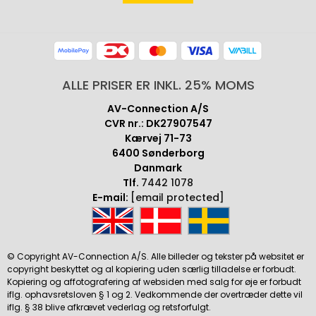
ALLE PRISER ER INKL. 25% MOMS
AV-Connection A/S
CVR nr.: DK27907547
Kærvej 71-73
6400 Sønderborg
Danmark
Tlf.
7442 1078
E-mail:
[email protected]
© Copyright AV-Connection A/S. Alle billeder og tekster på websitet er
copyright beskyttet og al kopiering uden særlig tilladelse er forbudt.
Kopiering og affotografering af websiden med salg for øje er forbudt
iflg. ophavsretsloven § 1 og 2. Vedkommende der overtræder dette vil
iflg. § 38 blive afkrævet vederlag og retsforfulgt.