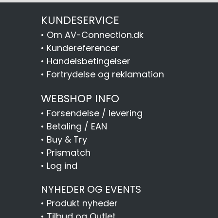
KUNDESERVICE
•
Om AV-Connection.dk
•
Kundereferencer
•
Handelsbetingelser
•
Fortrydelse og reklamation
WEBSHOP INFO
•
Forsendelse / levering
•
Betaling / EAN
•
Buy & Try
•
Prismatch
•
Log ind
NYHEDER OG EVENTS
•
Produkt nyheder
•
Tilbud og Outlet