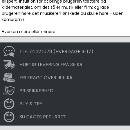
ekspert-intuition for at bringe brugeren tættere på
kildematerialet, om det så er musik eller film; og lade
brugeren høre det musikeren ønskede du skulle høre - uden
kompromis.
Hverken mere eller mindre.
TLF. 7442 1078 (HVERDAGE 9-17)
HURTIG LEVERING FRA 39 KR
FRI FRAGT OVER 995 KR
PRISSIKKERHED
BUY & TRY
30 DAGES RETURRET