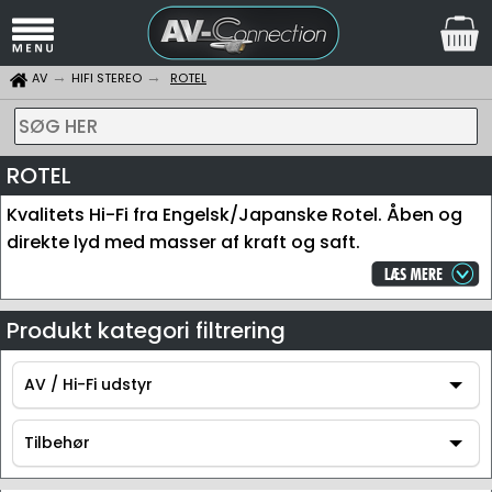
AV
HIFI STEREO
ROTEL
SØG HER
ROTEL
Kvalitets Hi-Fi fra Engelsk/Japanske Rotel. Åben og
direkte lyd med masser af kraft og saft.
Produkt kategori filtrering
AV / Hi-Fi udstyr
AV / Hi-Fi udstyr
Tilbehør