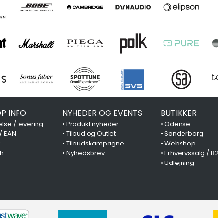
P INFO
NYHEDER OG EVENTS
BUTIKKER
lse / levering
•
Produkt nyheder
•
Odense
 / EAN
•
Tilbud og Outlet
•
Sønderborg
y
•
Tilbudskampagne
•
Webshop
ch
•
Nyhedsbrev
•
Erhvervssalg / B
•
Udlejning