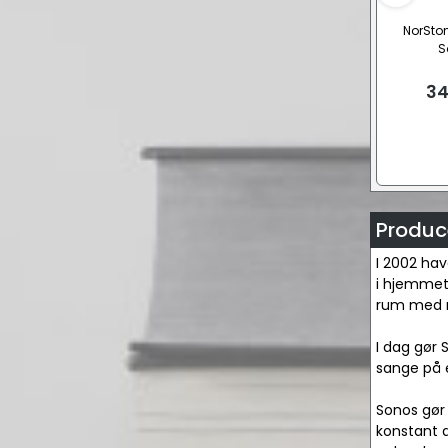
NorSto
S
34
Produc
I 2002 hav
i hjemmet, 
rum med mu
I dag gør 
sange på e
Sonos gør 
konstant 