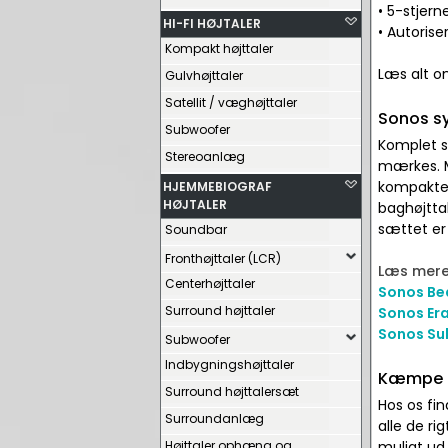
• 5-stjer
HI-FI HØJTALER
• Autorise
Kompakt højttaler
Læs alt 
Gulvhøjttaler
Satellit / væghøjttaler
Sonos s
Subwoofer
Komplet s
Stereoanlæg
mærkes. 
kompakte 
HJEMMEBIOGRAF
HØJTALER
baghøjtta
sættet er 
Soundbar
Fronthøjttaler (LCR)
Læs mere 
Centerhøjttaler
Sonos Be
Surround højttaler
Sonos Era
Sonos Su
Subwoofer
Indbygningshøjttaler
Kæmpe ud
Surround højttalersæt
Hos os fin
Surroundanlæg
alle de ri
Højttaler ophæng og
muligt ud 