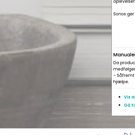
oplevelse
Sonos gør
Manualer
Da produce
medfølger 
- Såfremt 
hjælpe.
Vis 
Gå t