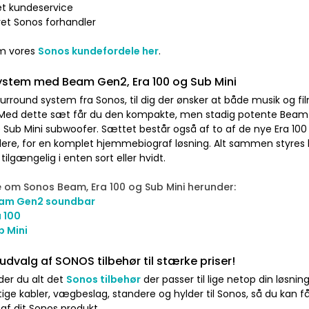
net kundeservice
ret Sonos forhandler
om vores
Sonos kundefordele her
.
ystem med Beam Gen2, Era 100 og Sub Mini
urround system fra Sonos, til dig der ønsker at både musik og fi
Med dette sæt får du den kompakte, men stadig potente Be
Sub Mini subwoofer. Sættet består også af to af de nye Era 100
lere, for en komplet hjemmebiograf løsning. Alt sammen styres l
tilgængelig i enten sort eller hvidt.
om Sonos Beam, Era 100 og Sub Mini herunder:
am Gen2 soundbar
 100
b Mini
valg af SONOS tilbehør til stærke priser!
der du alt det
Sonos tilbehør
der passer til lige netop din løsning
gtige kabler, vægbeslag, standere og hylder til Sonos, så du kan 
af dit Sonos produkt.