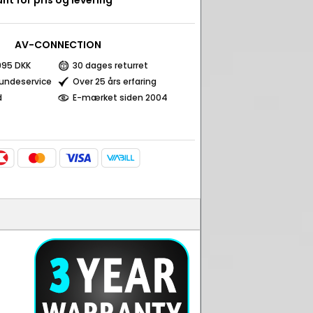
nt for pris og levering
AV-CONNECTION
 995 DKK
30 dages returret
kundeservice
Over 25 års erfaring
d
E-mærket siden 2004