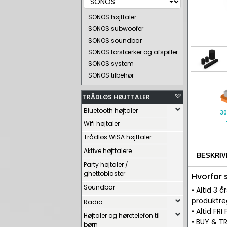
SONOS højttaler
SONOS subwoofer
SONOS soundbar
SONOS forstærker og afspiller
SONOS system
SONOS tilbehør
TRÅDLØS HØJTTALER
Bluetooth højtaler
30
Wifi højtaler
Trådløs WiSA højttaler
Aktive højttalere
BESKRIV
Party højtaler /
ghettoblaster
Hvorfor
Soundbar
• Altid 3
produktre
Radio
• Altid FR
Højtaler og høretelefon til
• BUY & TR
børn