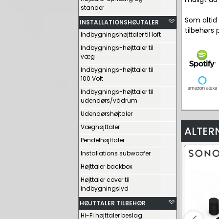
stander
Som altid 
INSTALLATIONSHØJTALER
tilbehørs 
Indbygningshøjttaler til loft
Indbygnings-højttaler til
væg
Indbygnings-højttaler til
100 Volt
Indbygnings-højttaler til
udendørs/vådrum
Udendørshøjtaler
Væghøjttaler
ALTER
Pendelhøjttaler
Installations subwoofer
Højttaler backbox
Højttaler cover til
indbygningslyd
HØJTTALER TILBEHØR
Hi-Fi højttaler beslag