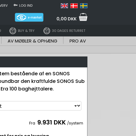
VERV
LOG IND
0,00 DKK
D
BUY & TRY
30 DAGES RETURRET
AV MØBLER & OPHÆNG
PRO AV
stem bestående af en SONOS
undbar den kraftfulde SONOS Sub
 Era 100 baghøjttalere.
9.931 DKK
Fra
/system