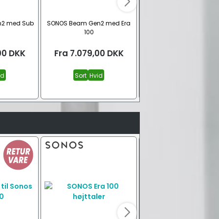
2 med Sub
SONOS Beam Gen2 med Era
SONOS Beam Gen2 soun
100
00
DKK
Fra
7.079,00
DKK
Fra
3.699,00
DK
id
Sort
Hvid
Hvid
Sort