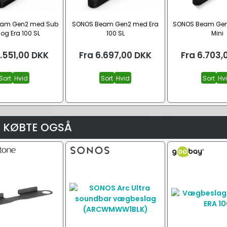
am Gen2 med Sub
SONOS Beam Gen2 med Era
SONOS Beam Gen
 og Era 100 SL
100 SL
Mini
.551,00
DKK
Fra
6.697,00
DKK
Fra
6.703,
Sort
Hvid
Sort
Hvid
Sort
Hv
 KØBTE OGSÅ