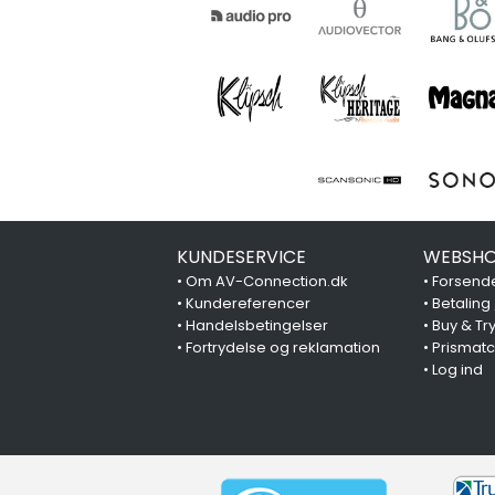
KUNDESERVICE
WEBSHO
•
Om AV-Connection.dk
•
Forsende
•
Kundereferencer
•
Betaling
•
Handelsbetingelser
•
Buy & Tr
•
Fortrydelse og reklamation
•
Prismat
•
Log ind