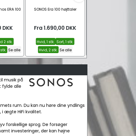
nos ERA 100
SONOS Era 100 højttaler
Flexson vægbeslag til S
ERA 100
0
DKK
Fra
1.690,00
DKK
Fra
329,00
DKK
d 2 stk.
Hvid, 1 stk.
Sort, 1 stk.
Sort, 1 stk.
Hvid, 1 stk.
 stk.
Se alle
Hvid, 2 stk.
Se alle
Hvid, 2 stk.
Se alle
il musik på
 fylde alle
jemmets rum. Du kan nu høre dine yndlings
 ægte HiFi kvalitet.
v forskellige sprog. De forsøger
amt investeringer, der kan højne