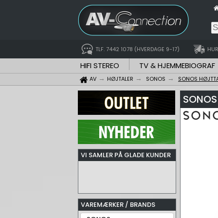
TLF. 7442 1078 (HVERDAGE 9-17)
HUR
HIFI STEREO
TV & HJEMMEBIOGRAF
AV
HØJTALER
SONOS
SONOS HØJTT
SONOS 
VI SAMLER PÅ GLADE KUNDER
VAREMÆRKER / BRANDS