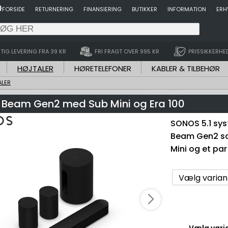
FORSIDE
RETURNERING
FINANSIERING
BUTIKKER
INFORMATION
ERH
TIG LEVERING FRA 39 KR
FRI FRAGT OVER 995 KR
PRISSIKKERHE
HØJTALER
HØRETELEFONER
KABLER & TILBEHØR
ALER
Beam Gen2 med Sub Mini og Era 100
SONOS 5.1 sy
Beam Gen2 so
Mini og et par