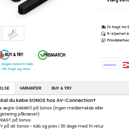
Vælg varia
Fri fragt fra
5-stjernet 
Prissikkerhe
 dages risikofrit køb
- FRI fragt og retur
ELSE
VARIANTER
BUY & TRY
 skal du købe SONOS hos AV-Connection?
 års ægte GARANTI på Sonos (ingen medlemskab eller
gistering påkrævet)
I FRAGT på Sonos
Y på alt Sonos - Køb og prøv i 30 dage med fri retur