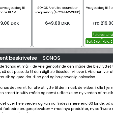
ne vægbeslag til
SONOS Arc Ultra soundbar
Vægbeslag til So
onos BEAM
vægbeslag (ARCWMWW1BLK)
9,00
DKK
649,00
DKK
Fra
219,0
Returvare, hvi
Sort, 2 stk.
Hvid, 2
ent beskrivelse - SONOS
de Sonos et mål - de ville genopfinde den måde der blev lyttet t
så det passede til den digitale tidsalder vi lever i. Visionen var at
sik og gøre det til en god og brugervenlig oplevelse.
Sonos det nemt for alle at lytte til den musik de elsker, i alle h
n smart intuitiv måde og nemt udforske en ny verden af musik, i
det over hele verden og kan nu findes i mere end 60 lande, på sy
at forbedre brugeroplevelsen - med nye produkter, ny software s