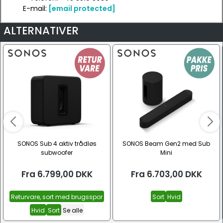
E-mail:
[email protected]
ALTERNATIVER
SONOS Sub 4 aktiv trådløs
SONOS Beam Gen2 med Sub
subwoofer
Mini
Fra
6.799,00
DKK
Fra
6.703,00
DKK
Returvare, sort med brugsspor
Sort
Hvid
Hvid
Sort
Se alle