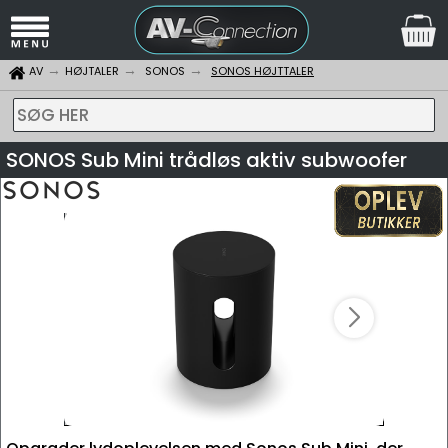
AV
HØJTALER
SONOS
SONOS HØJTTALER
SØG HER
SONOS Sub Mini trådløs aktiv subwoofer