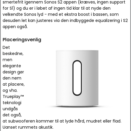
smertefrit igennem Sonos S2 appen (kræves, ingen support
for S1) og du er i løbet af ingen tid klar til at nyde den
velkendte Sonos lyd - med et ekstra boost i bassen, som
desuden let kan justeres via den indbyggede equalizering i S2
appen også.
Placeringsvenlig
Det
beskedne,
men
elegante
design gør
den nem
at placere,
og vha.
Trueplay™
teknologi
undgås
det også,
at subwooferen kommer til at lyde hård, mudret eller flad.
Uanset rummets akustik.