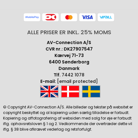
ALLE PRISER ER INKL. 25% MOMS
AV-Connection A/S
CVR nr.: DK27907547
Kærvej 71-73
6400 Sønderborg
Danmark
Tlf.
7442 1078
E-mail:
[email protected]
© Copyright AV-Connection A/S. Alle billeder og tekster på websitet er
copyright beskyttet og al kopiering uden særlig tilladelse er forbudt.
Kopiering og affotografering af websiden med salg for øje er forbudt
iflg. ophavsretsloven § 1 og 2. Vedkommende der overtræder dette vil
iflg. § 38 blive afkrævet vederlag og retsforfulgt.