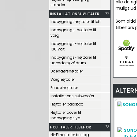
alle de ri
stander
muligt ud 
INSTALLATIONSHØJTALER
Som altid 
Indbygningshøjttaler til loft
tilbehørs 
Indbygnings-højttaler til
væg
Indbygnings-højttaler til
100 Volt
Indbygnings-højttaler til
udendørs/vådrum
Udendørshøjtaler
Væghøjttaler
Pendelhøjttaler
ALTER
Installations subwoofer
Højttaler backbox
Højttaler cover til
indbygningslyd
HØJTTALER TILBEHØR
Hi-Fi højttaler beslag