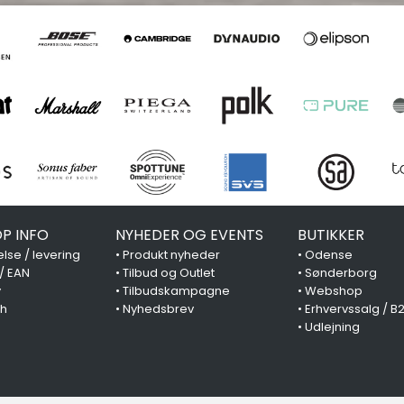
P INFO
NYHEDER OG EVENTS
BUTIKKER
lse / levering
•
Produkt nyheder
•
Odense
 / EAN
•
Tilbud og Outlet
•
Sønderborg
y
•
Tilbudskampagne
•
Webshop
ch
•
Nyhedsbrev
•
Erhvervssalg / B
•
Udlejning