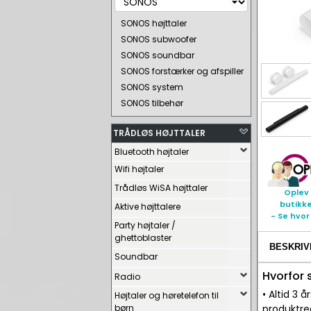
SONOS højttaler
SONOS subwoofer
SONOS soundbar
SONOS forstærker og afspiller
SONOS system
SONOS tilbehør
TRÅDLØS HØJTTALER
Bluetooth højtaler
Wifi højtaler
Trådløs WiSA højttaler
Oplev 
butikk
Aktive højttalere
- Se hvor
Party højtaler /
ghettoblaster
BESKRIV
Soundbar
Hvorfor
Radio
• Altid 3
Højtaler og høretelefon til
børn
produktre