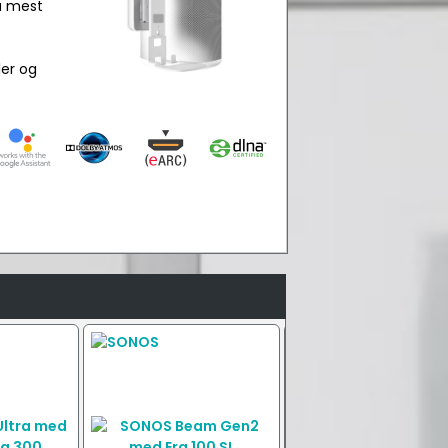
få mest
ler og