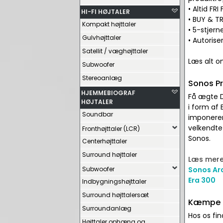
• Altid FR
HI-FI HØJTALER
• BUY & TR
Kompakt højttaler
• 5-stjer
Gulvhøjttaler
• Autorise
Satellit / væghøjttaler
Læs alt 
Subwoofer
Stereoanlæg
Sonos P
HJEMMEBIOGRAF
Få ægte D
HØJTALER
i form af 
Soundbar
imponerend
velkendte 
Fronthøjttaler (LCR)
Sonos.
Centerhøjttaler
Surround højttaler
Læs mere
Subwoofer
Sonos Ar
Era 300
Indbygningshøjttaler
Surround højttalersæt
Kæmpe ud
Surroundanlæg
Hos os fin
Højttaler ophæng og