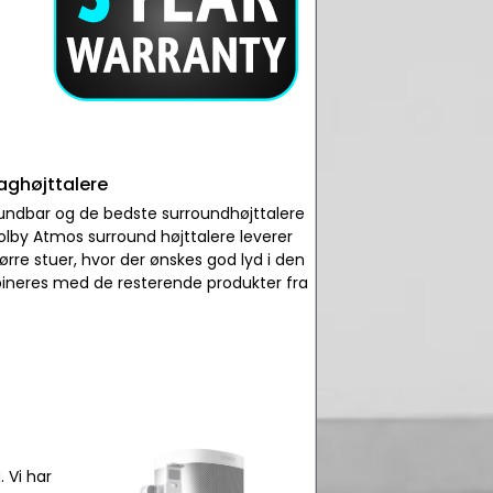
aghøjttalere
ndbar og de bedste surroundhøjttalere
Dolby Atmos surround højttalere leverer
ørre stuer, hvor der ønskes god lyd i den
ombineres med de resterende produkter fra
. Vi har