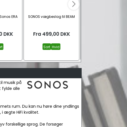
 Sonos ERA
SONOS vægbeslag til BEAM
Flexson Vægbeslag til S
ERA 300
0
DKK
Fra
499,00
DKK
Fra
499,00
DKK
rt
Sort
Hvid
Hvid
Sort
il musik på
 fylde alle
jemmets rum. Du kan nu høre dine yndlings
 ægte HiFi kvalitet.
v forskellige sprog. De forsøger