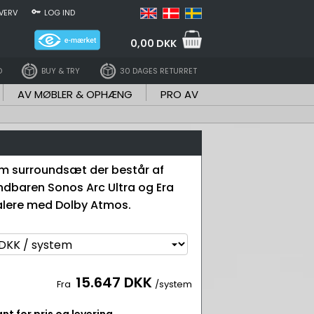
VERV
LOG IND
0,00 DKK
D
BUY & TRY
30 DAGES RETURRET
AV MØBLER & OPHÆNG
PRO AV
m surroundsæt der består af
ndbaren Sonos Arc Ultra og Era
alere med Dolby Atmos.
15.647 DKK
Fra
/system