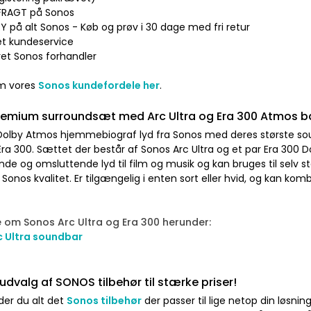
I FRAGT på Sonos
Y på alt Sonos - Køb og prøv i 30 dage med fri retur
net kundeservice
ret Sonos forhandler
om vores
Sonos kundefordele her
.
remium surroundsæt med Arc Ultra og Era 300 Atmos b
olby Atmos hjemmebiograf lyd fra Sonos med deres største sou
Era 300. Sættet der består af Sonos Arc Ultra og et par Era 300 
e og omsluttende lyd til film og musik og kan bruges til selv st
Sonos kvalitet. Er tilgængelig i enten sort eller hvid, og kan k
 om Sonos Arc Ultra og Era 300 herunder:
c Ultra soundbar
valg af SONOS tilbehør til stærke priser!
der du alt det
Sonos tilbehør
der passer til lige netop din løsning