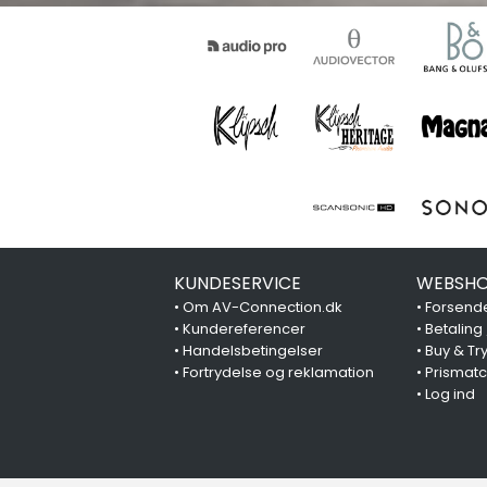
KUNDESERVICE
WEBSHO
•
Om AV-Connection.dk
•
Forsende
•
Kundereferencer
•
Betaling
•
Handelsbetingelser
•
Buy & Tr
•
Fortrydelse og reklamation
•
Prismat
•
Log ind