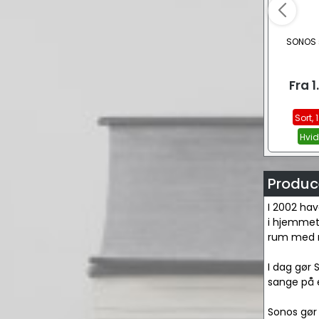
SONOS s
Fra
1
Sort, 1
Hvid,
Produc
I 2002 hav
i hjemmet, 
rum med mu
I dag gør 
sange på e
Sonos gør 