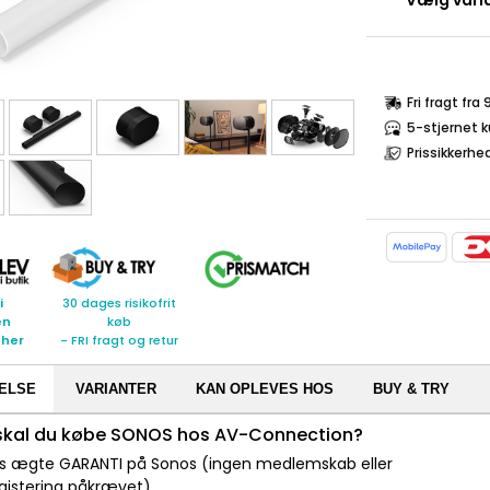
Vælg varia
Fri fragt fra
5-stjernet 
Prissikkerhe
i
30 dages risikofrit
en
køb
 her
- FRI fragt og retur
ELSE
VARIANTER
KAN OPLEVES HOS
BUY & TRY
 skal du købe SONOS hos AV-Connection?
 års ægte GARANTI på Sonos (ingen medlemskab eller
gistering påkrævet)