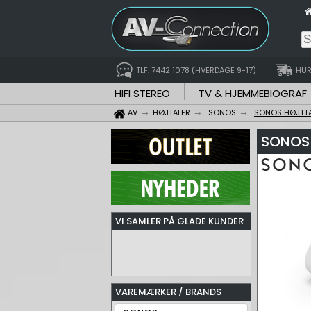
TLF. 7442 1078 (HVERDAGE 9-17)
HUR
HIFI STEREO
TV & HJEMMEBIOGRAF
AV
HØJTALER
SONOS
SONOS HØJTT
SONOS 
VI SAMLER PÅ GLADE KUNDER
VAREMÆRKER / BRANDS