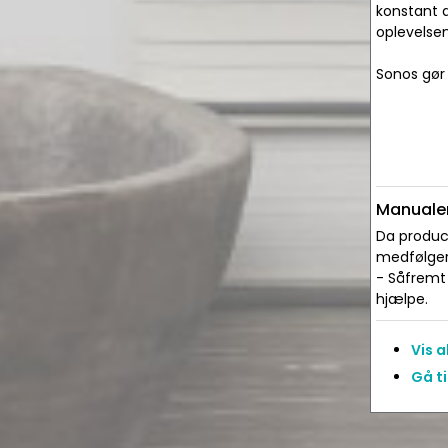
konstant 
oplevelse
Sonos gør
Manualer
Da produce
medfølger 
- Såfremt 
hjælpe.
Vis 
Gå t