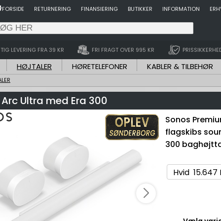
FORSIDE
RETURNERING
FINANSIERING
BUTIKKER
INFORMATION
ERH
TIG LEVERING FRA 39 KR
FRI FRAGT OVER 995 KR
PRISSIKKERHE
HØJTALER
HØRETELEFONER
KABLER & TILBEHØR
ALER
Arc Ultra med Era 300
Sonos Premiu
flagskibs sou
300 baghøjtt