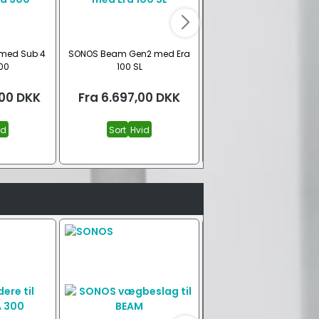
 med Sub 4
SONOS Beam Gen2 med Era
SONOS Beam Gen2 med 
00
100 SL
Mini og Era 100
,00
DKK
Fra
6.697,00
DKK
Fra
9.931,00
DK
id
Sort
Hvid
Sort
Hvid