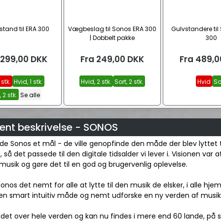
tand til ERA 300
Vægbeslag til Sonos ERA 300
Gulvstandere til
| Dobbelt pakke
300
.299,00
DKK
Fra
249,00
DKK
Fra
489,0
 stk.
Hvid, 1 stk.
Hvid, 2 stk.
Sort, 2 stk.
Hvid
So
 2 stk.
Se alle
ent beskrivelse - SONOS
de Sonos et mål - de ville genopfinde den måde der blev lyttet t
så det passede til den digitale tidsalder vi lever i. Visionen var at
sik og gøre det til en god og brugervenlig oplevelse.
Sonos det nemt for alle at lytte til den musik de elsker, i alle h
n smart intuitiv måde og nemt udforske en ny verden af musik, i
det over hele verden og kan nu findes i mere end 60 lande, på sy