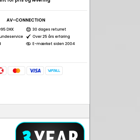
nt for pris og levering
AV-CONNECTION
 995 DKK
30 dages returret
kundeservice
Over 25 års erfaring
d
E-mærket siden 2004