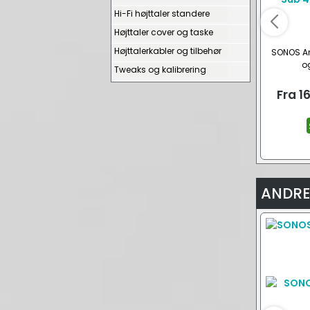
Hi-Fi højttaler standere
Højttaler cover og taske
Højttalerkabler og tilbehør
SONOS Ar
og
Tweaks og kalibrering
Fra
1
ANDRE