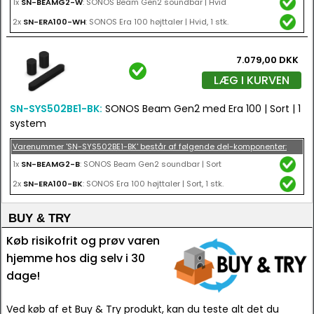
1x
SN-BEAMG2-W
: SONOS Beam Gen2 soundbar | Hvid
2x
SN-ERA100-WH
: SONOS Era 100 højttaler | Hvid, 1 stk.
7.079,00 DKK
LÆG I KURVEN
SN-SYS502BE1-BK:
SONOS Beam Gen2 med Era 100 | Sort | 1
system
Varenummer 'SN-SYS502BE1-BK' består af følgende del-komponenter:
1x
SN-BEAMG2-B
: SONOS Beam Gen2 soundbar | Sort
2x
SN-ERA100-BK
: SONOS Era 100 højttaler | Sort, 1 stk.
BUY & TRY
Køb risikofrit og prøv varen
hjemme hos dig selv i 30
dage!
Ved køb af et Buy & Try produkt, kan du teste alt det du