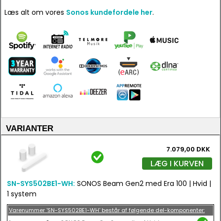
Læs alt om vores
Sonos kundefordele her
.
VARIANTER
7.079,00 DKK
LÆG I KURVEN
SN-SYS502BE1-WH:
SONOS Beam Gen2 med Era 100 | Hvid |
1 system
Varenummer 'SN-SYS502BE1-WH' består af følgende del-komponenter: