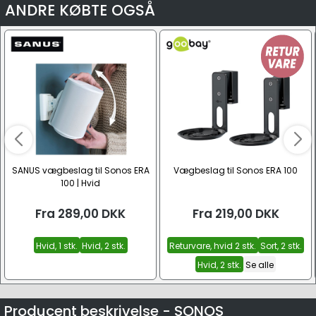
ANDRE KØBTE OGSÅ
SANUS vægbeslag til Sonos ERA
Vægbeslag til Sonos ERA 100
100 | Hvid
Fra
289,00
DKK
Fra
219,00
DKK
Hvid, 1 stk.
Hvid, 2 stk.
Returvare, hvid 2 stk.
Sort, 2 stk.
Hvid, 2 stk.
Se alle
Producent beskrivelse - SONOS