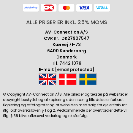
ALLE PRISER ER INKL. 25% MOMS
AV-Connection A/S
CVR nr.: DK27907547
Kærvej 71-73
6400 Sønderborg
Danmark
Tlf.
7442 1078
E-mail:
[email protected]
© Copyright AV-Connection A/S. Alle billeder og tekster på websitet er
copyright beskyttet og al kopiering uden særlig tilladelse er forbudt.
Kopiering og affotografering af websiden med salg for øje er forbudt
iflg. ophavsretsloven § 1 og 2. Vedkommende der overtræder dette vil
iflg. § 38 blive afkrævet vederlag og retsforfulgt.