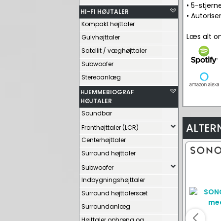
• 5-stjer
HI-FI HØJTALER
• Autorise
Kompakt højttaler
Læs alt 
Gulvhøjttaler
Satellit / væghøjttaler
Subwoofer
Stereoanlæg
HJEMMEBIOGRAF
HØJTALER
Soundbar
ALTER
Fronthøjttaler (LCR)
Centerhøjttaler
Surround højttaler
Subwoofer
Indbygningshøjttaler
Surround højttalersæt
Surroundanlæg
Højttaler ophæng og