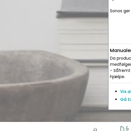
Sonos gør
Manualer
Da produce
medfølger 
- Såfremt 
hjælpe.
Vis 
Gå t