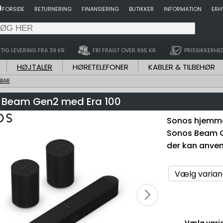
FORSIDE
RETURNERING
FINANSIERING
BUTIKKER
INFORMATION
ERH
TIG LEVERING FRA 39 KR
FRI FRAGT OVER 995 KR
PRISSIKKERHE
HØJTALER
HØRETELEFONER
KABLER & TILBEHØR
BAR
Beam Gen2 med Era 100
Sonos hjemme
Sonos Beam Ge
der kan anven