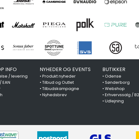
P INFO
NYHEDER OG EVENTS
BUTIKKER
lse / levering
•
Produkt nyheder
•
Odense
 / EAN
•
Tilbud og Outlet
•
Sønderborg
y
•
Tilbudskampagne
•
Webshop
ch
•
Nyhedsbrev
•
Erhvervssalg / B
•
Udlejning