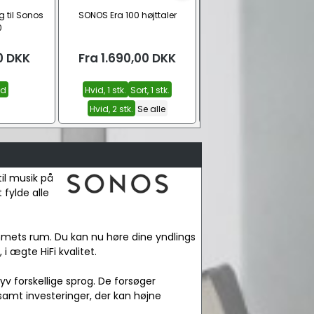
 til Sonos
SONOS Era 100 højttaler
Vægbeslag til Sonos ERA
0
0
DKK
Fra
1.690,00
DKK
Fra
99,00
DKK
id
Hvid, 1 stk.
Sort, 1 stk.
Sort
Hvid
Hvid, 2 stk.
Se alle
il musik på
 fylde alle
jemmets rum. Du kan nu høre dine yndlings
 ægte HiFi kvalitet.
v forskellige sprog. De forsøger
amt investeringer, der kan højne