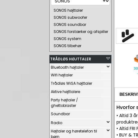
SONOS højttaler
SONOS subwoofer
SONOS soundbar
SONOS forstærker og afspiller
SONOS system
SONOS tilbehør
TRÅDLØS HØJTTALER
Bluetooth højtaler
30
Wifi højtaler
Trådløs WiSA højttaler
Aktive højttalere
BESKRIV
Party højtaler /
ghettoblaster
Hvorfor
Soundbar
• Altid 3
produktre
Radio
• Altid FR
Højtaler og høretelefon til
• BUY & TR
børn