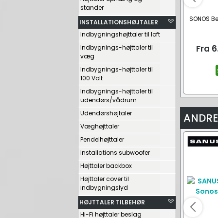
stander
SONOS B
INSTALLATIONSHØJTALER
Indbygningshøjttaler til loft
Fra
6
Indbygnings-højttaler til
væg
Indbygnings-højttaler til
100 Volt
Indbygnings-højttaler til
udendørs/vådrum
Udendørshøjtaler
ANDRE
Væghøjttaler
Pendelhøjttaler
Installations subwoofer
Højttaler backbox
Højttaler cover til
indbygningslyd
HØJTTALER TILBEHØR
Hi-Fi højttaler beslag