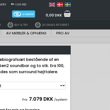
VERV
LOG IND
0,00 DKK
D
BUY & TRY
30 DAGES RETURRET
AV MØBLER & OPHÆNG
PRO AV
biografsæt bestående af en
n2 soundbar og to stk. Era 100,
des som surround højttalere.
7.079 DKK
Fra
/system