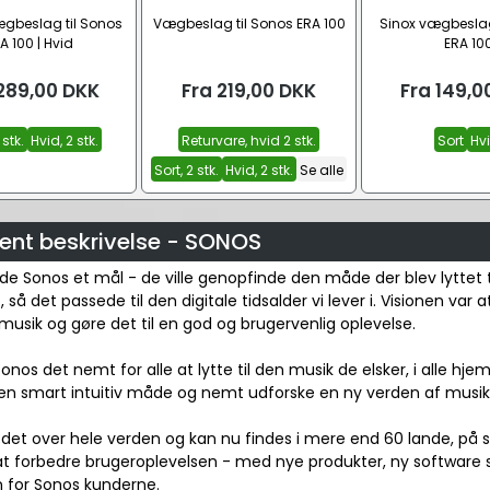
gbeslag til Sonos
Vægbeslag til Sonos ERA 100
Sinox vægbeslag
A 100 | Hvid
ERA 10
289,00
DKK
Fra
219,00
DKK
Fra
149,0
 stk.
Hvid, 2 stk.
Returvare, hvid 2 stk.
Sort
Hv
Sort, 2 stk.
Hvid, 2 stk.
Se alle
ent beskrivelse - SONOS
de Sonos et mål - de ville genopfinde den måde der blev lyttet t
så det passede til den digitale tidsalder vi lever i. Visionen var at
sik og gøre det til en god og brugervenlig oplevelse.
Sonos det nemt for alle at lytte til den musik de elsker, i alle h
n smart intuitiv måde og nemt udforske en ny verden af musik, i
det over hele verden og kan nu findes i mere end 60 lande, på sy
at forbedre brugeroplevelsen - med nye produkter, ny software s
n for Sonos kunderne.