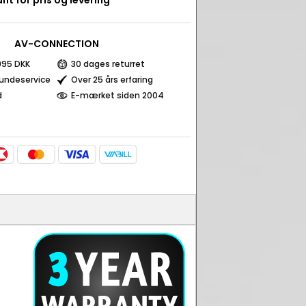
nt for pris og levering
AV-CONNECTION
 995 DKK
30 dages returret
kundeservice
Over 25 års erfaring
d
E-mærket siden 2004