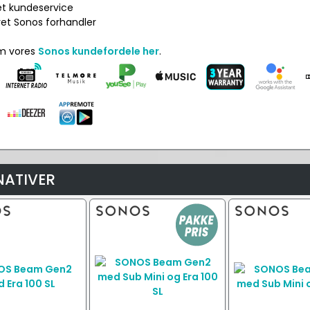
net kundeservice
ret Sonos forhandler
om vores
Sonos kundefordele her
.
NATIVER