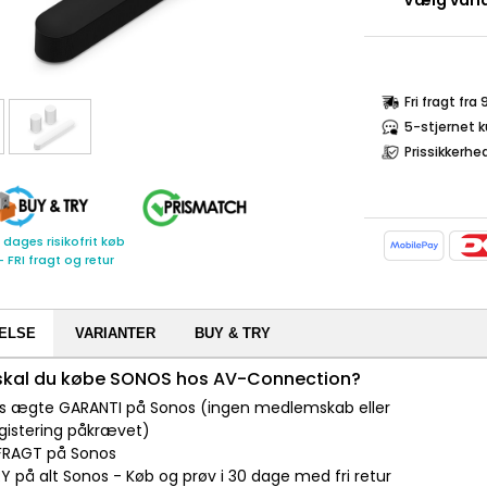
Vælg varia
Fri fragt fra
5-stjernet 
Prissikkerhe
 dages risikofrit køb
- FRI fragt og retur
ELSE
VARIANTER
BUY & TRY
 skal du købe SONOS hos AV-Connection?
 års ægte GARANTI på Sonos (ingen medlemskab eller
gistering påkrævet)
I FRAGT på Sonos
Y på alt Sonos - Køb og prøv i 30 dage med fri retur