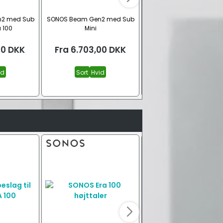
2 med Sub
SONOS Beam Gen2 med Sub
SONOS Beam Gen2 soun
a 100
Mini
00
DKK
Fra
6.703,00
DKK
Fra
3.699,00
DK
id
Sort
Hvid
Hvid
Sort