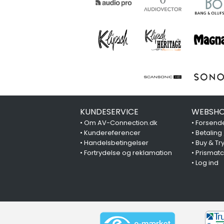
KUNDESERVICE
WEBSHO
•
Om AV-Connection.dk
•
Forsende
•
Kundereferencer
•
Betaling
•
Handelsbetingelser
•
Buy & Tr
•
Fortrydelse og reklamation
•
Prismat
•
Log ind