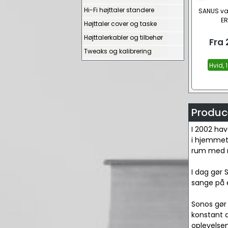
Hi-Fi højttaler standere
SANUS væ
ER
Højttaler cover og taske
Højttalerkabler og tilbehør
Fra
Tweaks og kalibrering
Hvid, 1
Produc
I 2002 hav
i hjemmet, 
rum med mu
I dag gør 
sange på e
Sonos gør 
konstant 
oplevelse