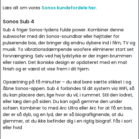
Læs alt om vores
Sonos kundefordele her
.
Sonos Sub 4
Sub 4 frigør Sonos-lydens fulde power. Kombiner denne
subwoofer med din Sonos-soundbar eller højttaler for
pulserende bas, der bringer dig endnu dybere ind i film, TV og
musik. To vibrationsdæmpende woofere eliminerer stort set
forvrængning. Selv ved høj lydstyrke er der ingen brummen
eller raslen. Det ikoniske design er opdateret med en mat
finish og er værd at vise frem i dit hjem.
Opsætning på få minutter – du skal bare sætte stikket i og
åbne Sonos-appen. Sub 4 forbindes til dit system via WiFi, så
du kan placere den, lige hvor du vil, i rummet. Stil den lodret,
eller læg den på siden. Du kan også gemme den under
sofaen. Kombiner to med Arc Ultra eller Arc for at få en bas,
der er så dyb, og en lyd, der er så biograflignende, at du
glemmer, at du ikke befinder dig i en rigtig biograf. Fås i sort
eller hvid