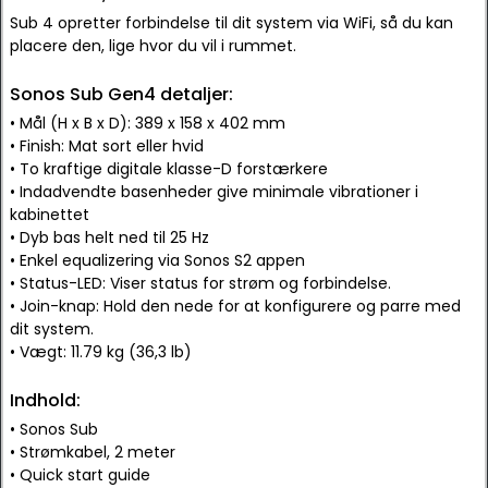
Sub 4 opretter forbindelse til dit system via WiFi, så du kan
placere den, lige hvor du vil i rummet.
Sonos Sub Gen4 detaljer:
• Mål (H x B x D): 389 x 158 x 402 mm
• Finish: Mat sort eller hvid
• To kraftige digitale klasse-D forstærkere
• Indadvendte basenheder give minimale vibrationer i
kabinettet
• Dyb bas helt ned til 25 Hz
• Enkel equalizering via Sonos S2 appen
• Status-LED: Viser status for strøm og forbindelse.
• Join-knap: Hold den nede for at konfigurere og parre med
dit system.
• Vægt: 11.79 kg (36,3 lb)
Indhold:
• Sonos Sub
• Strømkabel, 2 meter
• Quick start guide