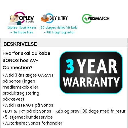
Oplev i butikken
30 dages risikofrit køb
- Se hvor her
- FRI fragt og retur
BESKRIVELSE
Hvorfor skal du købe
SONOS hos AV-
Connection?
• Altid 3 års ægte GARANTI
på Sonos (ingen
medlemskab eller
produktregistering
påkrævet)
• Altid FRI FRAGT på Sonos
• BUY & TRY på alt Sonos - Køb og prøv i 30 dage med fri retur
• 5-stjernet kundeservice
• Autoriseret Sonos forhandler