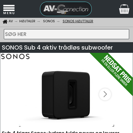
AV
HØJTALER
SONOS
SONOS HØJTTALER
SØG HER
SONOS Sub 4 aktiv trådløs subwoofer