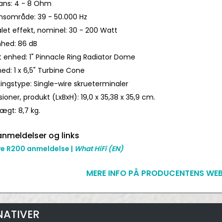
ns: 4 - 8 Ohm
nsområde: 39 - 50.000 Hz
let effekt, nominel: 30 - 200 Watt
hed: 86 dB
t enhed: 1" Pinnacle Ring Radiator Dome
ed: 1 x 6,5" Turbine Cone
ningstype: Single-wire skrueterminaler
oner, produkt (LxBxH): 19,0 x 35,38 x 35,9 cm.
ægt: 8,7 kg.
nmeldelser og links
e R200 anmeldelse |
What HiFi
(EN)
MERE INFO PÅ PRODUCENTENS WEB
NATIVER