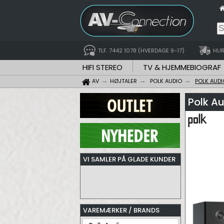
TLF. 7442 1078 (HVERDAGE 9-17)
HUR
HIFI STEREO
TV & HJEMMEBIOGRAF
AV
HØJTALER
POLK AUDIO
POLK AUDI
Polk Au
VI SAMLER PÅ GLADE KUNDER
VAREMÆRKER / BRANDS