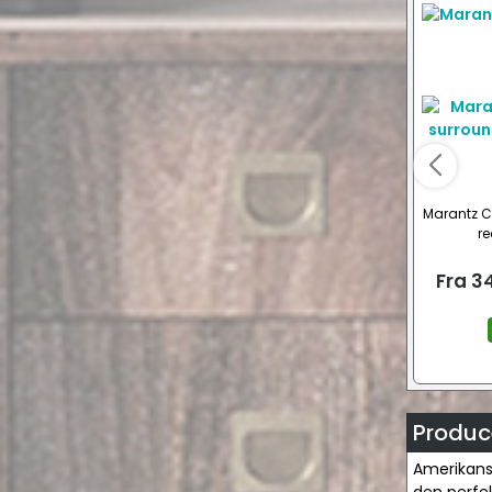
Marantz C
re
Fra
34
Produce
Amerikansk