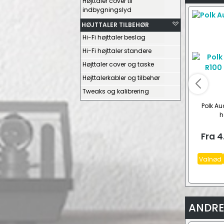
Højttaler cover til
indbygningslyd
HØJTTALER TILBEHØR
Hi-Fi højttaler beslag
Hi-Fi højttaler standere
Højttaler cover og taske
Højttalerkabler og tilbehør
Tweaks og kalibrering
Polk Au
h
Fra
4
Valnød
ANDRE