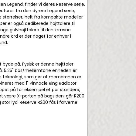
rien Legend, finder vi deres Reserve serie.
atures fra den dyrere Legend serie,
e størrelser, helt fra kompakte modeller
Der er også dedikerede højttalere til
nge gulvhøjttalere til den kræsne
dre ord er der noget for enhver i
und.
t byde på. Fysisk er denne højttaler
på. 5.25" bas/mellemtone enheden er
one teknologi, som gør at membranen er
ineret med 1" Pinnacle Ring Radiator
uppet på for eksempel et par standere,
ket være X-porten på bagsiden, går R200
ig stor lyd. Reserve R200 fås i farverne