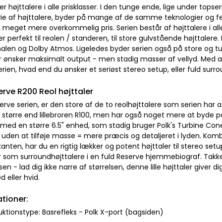
der højttalere i alle prisklasser. I den tunge ende, lige under topse
ie af højttalere, byder på mange af de samme teknologier og fe
 meget mere overkommelig pris. Serien består af højttalere i all
 perfekt til reolen / standeren, til store gulvstående højttalere. 
alen og Dolby Atmos. Ligeledes byder serien også på store og tu
r ønsker maksimalt output - men stadig masser af vellyd. Med an
rien, hvad end du ønsker et seriøst stereo setup, eller fuld surro
erve R200 Reol højttaler
erve serien, er den store af de to reolhøjttalere som serien har a
 større end lillebroren R100, men har også noget mere at byde 
d med en større 6.5" enhed, som stadig bruger Polk's Turbine C
 uden at tilføje masse = mere præcis og detaljeret i lyden. Komb
nten, har du en rigtig lækker og potent højttaler til stereo set
ar som surroundhøjttalere i en fuld Reserve hjemmebiograf. Tak
sen - lad dig ikke narre af størrelsen, denne lille højttaler giver d
d eller hvid.
ationer:
uktionstype: Basrefleks - Polk X-port (bagsiden)