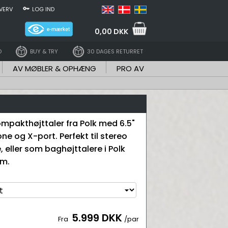
VERV
LOG IND
0,00 DKK
D
BUY & TRY
30 DAGES RETURRET
AV MØBLER & OPHÆNG
PRO AV
mpakthøjttaler fra Polk med 6.5"
e og X-port. Perfekt til stereo
 eller som baghøjttalere i Polk
em.
5.999 DKK
Fra
/par