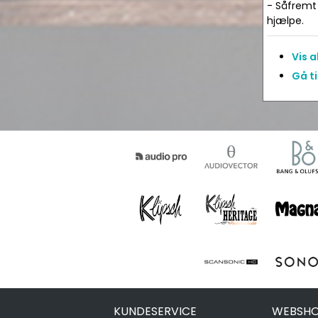
- Såfremt 
hjælpe.
Vis 
Gå ti
KUNDESERVICE
WEBSHO