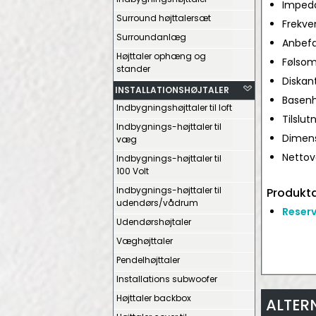
Impeda
Surround højttalersæt
Frekve
Surroundanlæg
Anbefa
Højttaler ophæng og
Følsom
stander
Diskan
INSTALLATIONSHØJTALER
Basenh
Indbygningshøjttaler til loft
Tilslut
Indbygnings-højttaler til
Dimensi
væg
Nettov
Indbygnings-højttaler til
100 Volt
Indbygnings-højttaler til
Produkta
udendørs/vådrum
Reserv
Udendørshøjtaler
Væghøjttaler
Pendelhøjttaler
Installations subwoofer
Højttaler backbox
ALTER