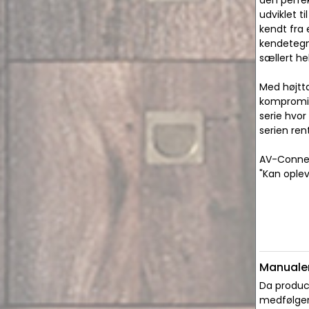
den perfek
udviklet t
kendt fra
kendetegne
sællert hel
Med højtta
kompromis
serie hvor
serien rent
AV-Connect
"Kan ople
Manualer
Da produce
medfølger 