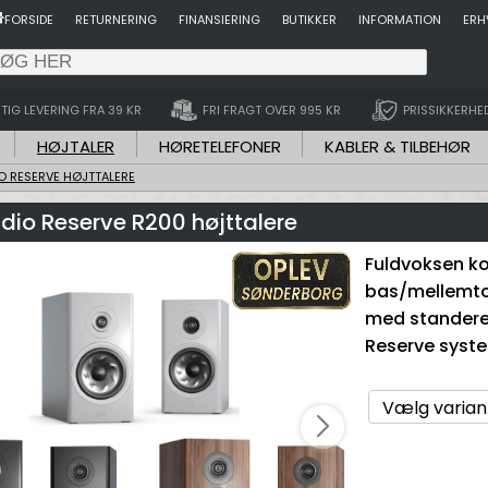
FORSIDE
RETURNERING
FINANSIERING
BUTIKKER
INFORMATION
ERH
TIG LEVERING FRA 39 KR
FRI FRAGT OVER 995 KR
PRISSIKKERHE
HØJTALER
HØRETELEFONER
KABLER & TILBEHØR
O RESERVE HØJTTALERE
dio Reserve R200 højttalere
Fuldvoksen ko
bas/mellemton
med standere,
Reserve syst