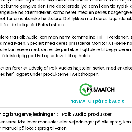
te lyd, men også lave højttalere der holder til tidens tand. Højtt
il at kunne gengive den fine detaljerede lyd, som i den tid typisk 
 engelske højtalermærker, kombineret med en seriøs basgengive
t for amerikanske højttalere. Det lykkes med deres legendarisk
t fra de tidlige år i Polks historie.
lere fra Polk Audio, kan man nemt komme ind i Hi-Fi verdenen, 
 med lyden. Specielt med deres prisstærke Monitor XT-serie har 
 alle kan være med, det er de perfekte højttalere til begynderen.
 faktisk rigtig god lyd og er lavet til og holde.
ion fører et udvalg af Polk Audios højttaler-serier, med enkelte
ves her" logoet under produkterne i webshoppen.
PRISMATCH på Polk Audio
 og brugervejledninger til Polk Audio produkter
nterne ikke laver manualer eller vejledninger på alle sprog, kan
manual på lokalt sprog til varen.