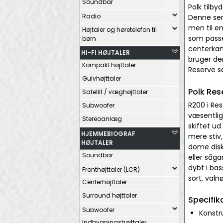
Soundbar
Polk tilby
Radio
Denne ser
men til en
Højtaler og høretelefon til
som passer
børn
centerkan
HI-FI HØJTALER
bruger de
Kompakt højttaler
Reserve se
Gulvhøjttaler
Polk Res
Satellit / væghøjttaler
R200 i Res
Subwoofer
væsentlig
Stereoanlæg
skiftet u
HJEMMEBIOGRAF
mere stiv,
HØJTALER
dome diska
Soundbar
eller såg
dybt i bas
Fronthøjttaler (LCR)
sort, valnø
Centerhøjttaler
Surround højttaler
Specifik
Subwoofer
Konstr
Indbygningshøjttaler