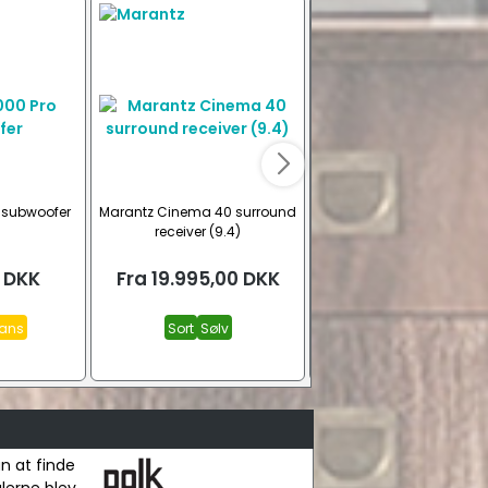
 subwoofer
Marantz Cinema 40 surround
SVS SB-2000 Pro subwoo
receiver (9.4)
DKK
Fra
19.995,00
DKK
Fra
8.199,00
DK
lans
Sort
Sølv
Returvare, hvid højgla
Ask, sort
Hvid højglan
Se alle
un at finde