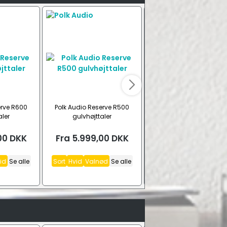
erve R600
Polk Audio Reserve R500
Polk Audio Reserve R3
aler
gulvhøjttaler
centerhøjttaler
00
DKK
Fra
5.999,00
DKK
Fra
4.499,00
DK
id
Se alle
Sort
Hvid
Valnød
Se alle
Hvid
Valnød
Sort
Se a