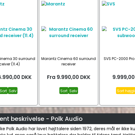
inema 30 surround
Marantz Cinema 60 surround
SVS PC-2000 Pro
ceiver (11.4)
receiver
.990,00
DKK
Fra
9.990,00
DKK
9.999,00
Sort
Sølv
Sort
Sølv
Sort højg
nt beskrivelse - Polk Audio
e Polk Audio har lavet højttalere siden 1972, deres mål er ikke k