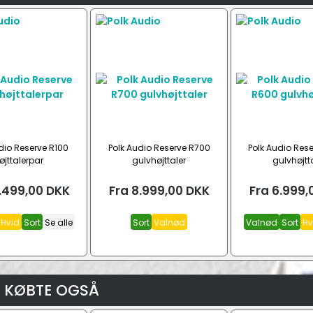
dio Reserve R100
Polk Audio Reserve R700
Polk Audio Res
øjttalerpar
gulvhøjttaler
gulvhøjtt
.499,00
DKK
Fra
8.999,00
DKK
Fra
6.999,
Hvid
Sort
Se alle
Sort
Valnød
Valnød
Sort
Hv
 KØBTE OGSÅ