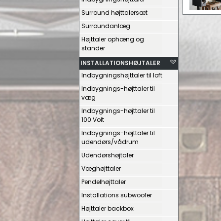
Surround højttalersæt
Surroundanlæg
Højttaler ophæng og
stander
INSTALLATIONSHØJTALER
Indbygningshøjttaler til loft
Indbygnings-højttaler til
væg
Indbygnings-højttaler til
100 Volt
Indbygnings-højttaler til
udendørs/vådrum
Udendørshøjtaler
Væghøjttaler
Pendelhøjttaler
Installations subwoofer
Højttaler backbox