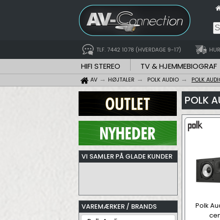
TLF. 7442 1078 (HVERDAGE 9-17)
HUR
HIFI STEREO
TV & HJEMMEBIOGRAF
AV
HØJTALER
POLK AUDIO
POLK AUD
POLK A
VI SAMLER PÅ GLADE KUNDER
Polk Au
VAREMÆRKER / BRANDS
cen