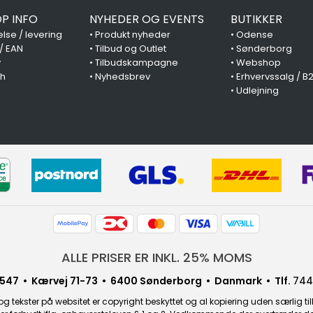
P INFO
NYHEDER OG EVENTS
BUTIKKER
lse / levering
•
Produkt nyheder
•
Odense
 / EAN
•
Tilbud og Outlet
•
Sønderborg
y
•
Tilbudskampagne
•
Webshop
ch
•
Nyhedsbrev
•
Erhvervssalg / B
•
Udlejning
ALLE PRISER ER INKL. 25% MOMS
547 • Kærvej 71-73 • 6400 Sønderborg • Danmark • Tlf.
744
g tekster på websitet er copyright beskyttet og al kopiering uden særlig til