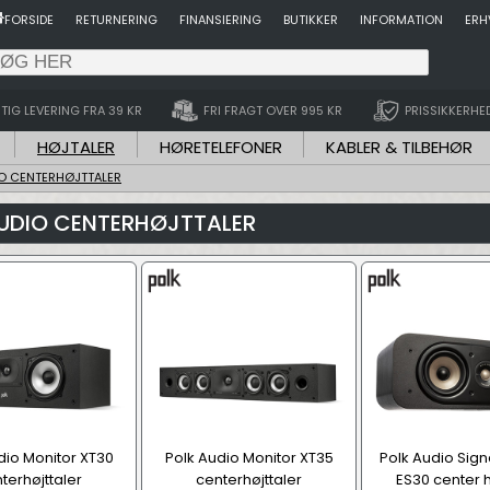
FORSIDE
RETURNERING
FINANSIERING
BUTIKKER
INFORMATION
ERH
TIG LEVERING FRA 39 KR
FRI FRAGT OVER 995 KR
PRISSIKKERHE
HØJTALER
HØRETELEFONER
KABLER & TILBEHØR
IO CENTERHØJTTALER
UDIO CENTERHØJTTALER
dio Monitor XT30
Polk Audio Monitor XT35
Polk Audio Signa
terhøjttaler
centerhøjttaler
ES30 center h