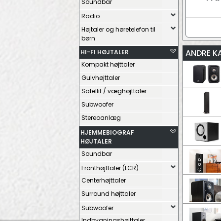
Soundbar
Radio
Højtaler og høretelefon til
børn
ANDRE K
HI-FI HØJTALER
Kompakt højttaler
Gulvhøjttaler
Satellit / væghøjttaler
Subwoofer
Stereoanlæg
HJEMMEBIOGRAF
HØJTALER
Soundbar
Fronthøjttaler (LCR)
Centerhøjttaler
Surround højttaler
Subwoofer
Indbygningshøjttaler