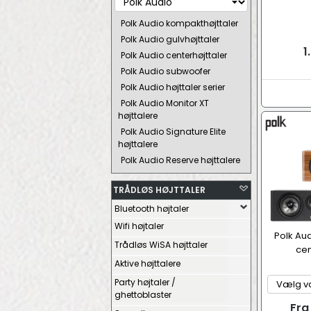
Polk Audio kompakthøjttaler
Polk Audio gulvhøjttaler
1
Polk Audio centerhøjttaler
Polk Audio subwoofer
Polk Audio højttaler serier
Polk Audio Monitor XT
højttalere
Polk Audio Signature Elite
højttalere
Polk Audio Reserve højttalere
TRÅDLØS HØJTTALER
Bluetooth højtaler
Wifi højtaler
Polk Au
Trådløs WiSA højttaler
cen
Aktive højttalere
Party højtaler /
ghettoblaster
Fra