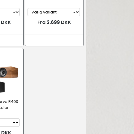
9 DKK
Fra 2.699 DKK
erve R400
taler
9 DKK