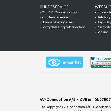
KUNDESERVICE
WEBSHO
•
Om AV-Connection.dk
•
Forsende
•
Kundereferencer
•
Betaling
•
Handelsbetingelser
•
Buy & Tr
•
Fortrydelse og reklamation
•
Prismat
•
Log ind
AV-Connection A/S • CVR nr.: DK27907
© Copyright AV-Connection A/S. Alle billeder o