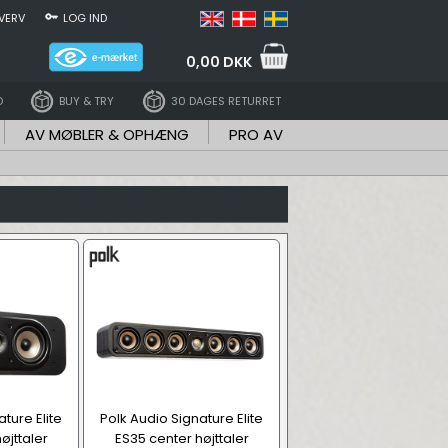
VERV
LOG IND
0,00 DKK
D
BUY & TRY
30 DAGES RETURRET
AV MØBLER & OPHÆNG
PRO AV
ture Elite
Polk Audio Signature Elite
øjttaler
ES35 center højttaler