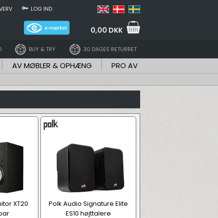
VERV
LOG IND
0,00 DKK
D
BUY & TRY
30 DAGES RETURRET
AV MØBLER & OPHÆNG
PRO AV
itor XT20
Polk Audio Signature Elite
par
ES10 højttalere