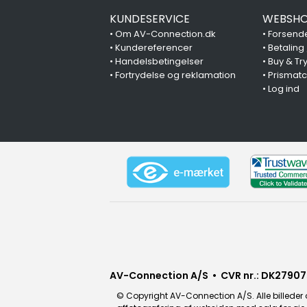
KUNDESERVICE
WEBSHO
•
Om AV-Connection.dk
•
Forsende
•
Kundereferencer
•
Betaling
•
Handelsbetingelser
•
Buy & Tr
•
Fortrydelse og reklamation
•
Prismat
•
Log ind
AV-Connection A/S • CVR nr.: DK27907
© Copyright AV-Connection A/S. Alle billeder o