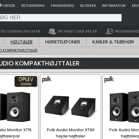
FORSIDE
RETURNERING
FINANSIERING
BUTIKKER
INFORMATION
ERH
TIG LEVERING FRA 39 KR
FRI FRAGT OVER 995 KR
PRISSIKKERHE
HØJTALER
HØRETELEFONER
KABLER & TILBEHØR
IO KOMPAKTHØJTTALER
AUDIO KOMPAKTHØJTTALER
dio Monitor XT15
Polk Audio Monitor XT90
Polk Audio Mon
øjttalerpar
højde højttaler
højttaler