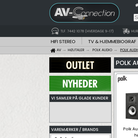
TLF. 7442 1078 (HVERDAGE 9-17)
HUR
HIFI STEREO
TV & HJEMMEBIOGRAF
AV
HØJTALER
POLK AUDIO
POLK AUD
POLK 
VI SAMLER PÅ GLADE KUNDER
Polk Au
VAREMÆRKER / BRANDS
h