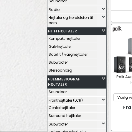
Soundbar
Radio
Højtaler og høretelefon til
børn
HI-FI HØJTALER
Kompakt højttaler
Gulvhøjttaler
Satellit / væghøjttaler
Subwoofer
Stereoanlæg
Polk Au
HJEMMEBIOGRAF
HØJTALER
Soundbar
Fronthøjttaler (LCR)
Fra
Centerhøjttaler
Surround højttaler
Subwoofer
Indbygningshøjttaler