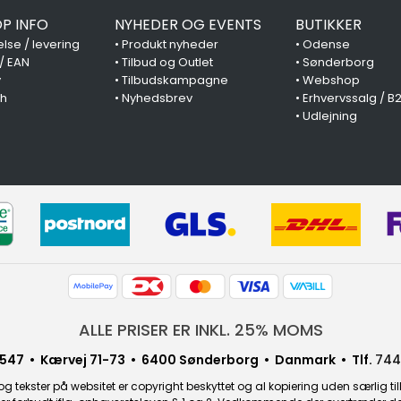
P INFO
NYHEDER OG EVENTS
BUTIKKER
lse / levering
•
Produkt nyheder
•
Odense
 / EAN
•
Tilbud og Outlet
•
Sønderborg
y
•
Tilbudskampagne
•
Webshop
ch
•
Nyhedsbrev
•
Erhvervssalg / B
•
Udlejning
ALLE PRISER ER INKL. 25% MOMS
547 • Kærvej 71-73 • 6400 Sønderborg • Danmark • Tlf.
744
g tekster på websitet er copyright beskyttet og al kopiering uden særlig til