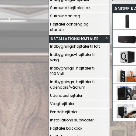
Surround højttalersæt
ANDRE K
Surroundanlæg
Højttaler ophæng og
stander
INSTALLATIONSHØJTALER
Indbygningshøjttaler til loft
Indbygnings-højttaler til
væg
Indbygnings-højttaler til
100 Volt
Indbygnings-højttaler til
udendørs/vådrum
Udendørshøjtaler
Væghøjttaler
Pendelhøjttaler
Installations subwoofer
Højttaler backbox