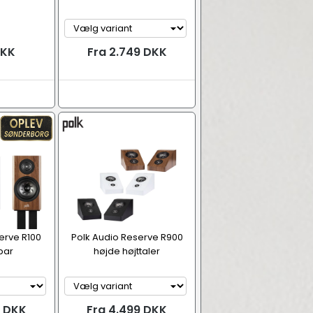
DKK
Fra 2.749 DKK
erve R100
Polk Audio Reserve R900
par
højde højttaler
9 DKK
Fra 4.499 DKK