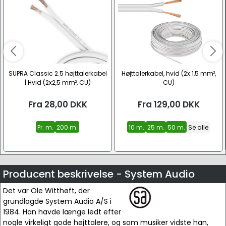
SUPRA Classic 2.5 højttalerkabel
Højttalerkabel, hvid (2x 1,5 mm²,
| Hvid (2x2,5 mm², CU)
CU)
Fra
28,00
DKK
Fra
129,00
DKK
Pr. m.
200 m.
10 m.
25 m.
50 m.
Se alle
Producent beskrivelse - System Audio
Det var Ole Witthøft, der
grundlagde System Audio A/S i
1984. Han havde længe ledt efter
nogle virkeligt gode højttalere, og som musiker vidste han,