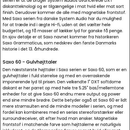
serien er at de bruger System Audios avancerede DXT
diskantteknologi og er tilgængelige i mat hvid eller mat sort
finish. Derudover kommer de alle med magnetiske frontstof.
Med Saxo serien fra danske System Audio har du mulighed
for at træde ind i ægte Hi-fi, uden at det vælter hele
budgettet, og få masser af lækker lyd for ganske få penge.
En sjov detalje er at Saxo navnet kommer fra historikeren
Saxo Grammaticus, som nedskrev den første Danmarks
historie i det 13. århundrede.
Saxo 60 - Gulvhøjttaler
Den næststørste højttaler i Saxo serien er Saxo 60, som er en
gulvhøjttaler i fuld størrelse og med en overraskende
imponerende lyd til prisen. Den velkendte 1" DXT softdome
diskant er her parret op med hele tre 5.25" bas/mellemtone
enheder for at give Saxo 60 endnu mere output og power
end sine mindre brødre. Dette betyder også at Saxo 60 er lidt
mere strømsulten end de mindre modeller i serien, og med
fordel kan kombineres med en seriøs stereoforstærker eller
surroundreceiver, alt efter hvad man ønsker. Magnetiske
frontstof i matchende farve som højttalerne er naturligvis