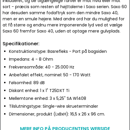
inkluderet, og de tilgængelige farver er mat hvid eller mat
sort - præcis som resten af højttalerne i Saxo serien. Saxo 60
har desuden samme fodaftryk som den mindre Saxo 40,
men er en smule højere. Med andre ord har du mulighed for
at få større og endnu mere imponerende lyd ved at vælge
Saxo 60 fremfor Saxo 40, uden at optage mere gulvplads.
Specifikationer:
Konstruktionstype: Basrefleks - Port på bagsiden
Impedans: 4 - 8 Ohm
Frekvensområde: 40 - 25.000 Hz
Anbefalet effekt, nominel: 50 - 170 Watt
Følsomhed: 89 dB
Diskant enhed: 1 x 1" T25DXT Ti
Mellemtone enhed: 3 x 5,25" SA W1408
Tilslutningstype: Single-wire skrueterminaler
Dimensioner, produkt (LxBxH): 16,5 x 26 x 96 cm.
MERE INFO PÅ PRODUCENTENS WEBSIDE