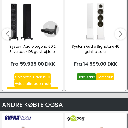
System Audio Legend 60.2
System Audio Signature 40
Silverback DS gulvhøjttaler
gulvhøjttaler
Fra
59.999,00
DKK
Fra
14.999,00
DKK
Sort satin, uden hub
Hvid satin
Sort satin
Hvid satin, uden hub
Sort satin, inkl. stereo hub HT
Se alle
ANDRE KØBTE OGSÅ