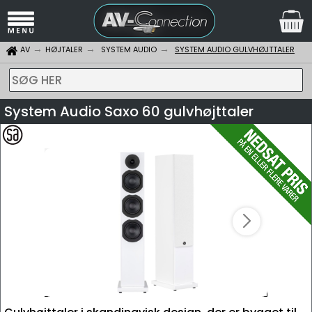
AV
HØJTALER
SYSTEM AUDIO
SYSTEM AUDIO GULVHØJTTALER
SØG HER
System Audio Saxo 60 gulvhøjttaler