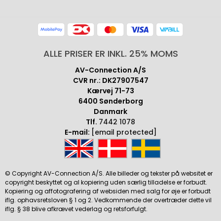
ALLE PRISER ER INKL. 25% MOMS
AV-Connection A/S
CVR nr.: DK27907547
Kærvej 71-73
6400 Sønderborg
Danmark
Tlf.
7442 1078
E-mail:
[email protected]
© Copyright AV-Connection A/S. Alle billeder og tekster på websitet er
copyright beskyttet og al kopiering uden særlig tilladelse er forbudt.
Kopiering og affotografering af websiden med salg for øje er forbudt
iflg. ophavsretsloven § 1 og 2. Vedkommende der overtræder dette vil
iflg. § 38 blive afkrævet vederlag og retsforfulgt.