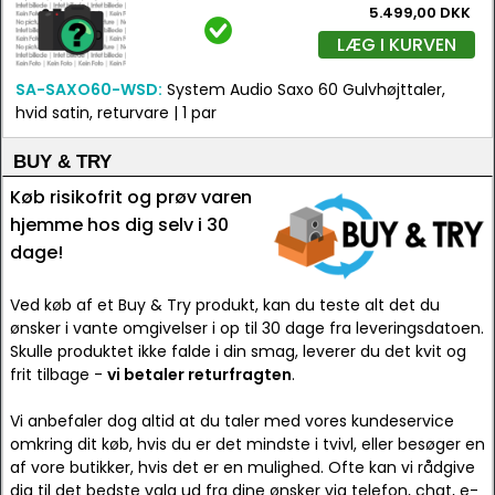
5.499,00 DKK
LÆG I KURVEN
SA-SAXO60-WSD:
System Audio Saxo 60 Gulvhøjttaler,
hvid satin, returvare | 1 par
BUY & TRY
Køb risikofrit og prøv varen
hjemme hos dig selv i 30
dage!
Ved køb af et Buy & Try produkt, kan du teste alt det du
ønsker i vante omgivelser i op til 30 dage fra leveringsdatoen.
Skulle produktet ikke falde i din smag, leverer du det kvit og
frit tilbage -
vi betaler returfragten
.
Vi anbefaler dog altid at du taler med vores kundeservice
omkring dit køb, hvis du er det mindste i tvivl, eller besøger en
af vore butikker, hvis det er en mulighed. Ofte kan vi rådgive
dig til det bedste valg ud fra dine ønsker via telefon, chat, e-