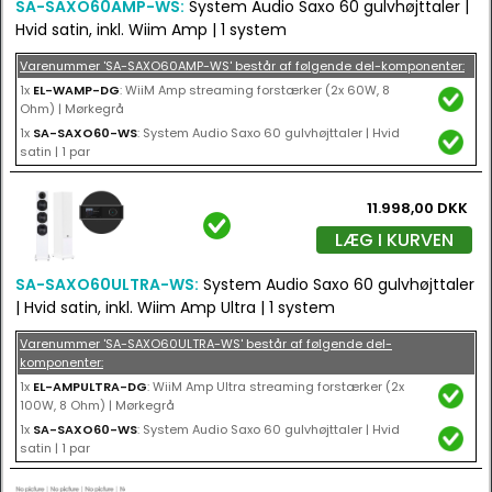
SA-SAXO60AMP-WS:
System Audio Saxo 60 gulvhøjttaler |
Hvid satin, inkl. Wiim Amp | 1 system
Varenummer 'SA-SAXO60AMP-WS' består af følgende del-komponenter:
1x
EL-WAMP-DG
: WiiM Amp streaming forstærker (2x 60W, 8
Ohm) | Mørkegrå
1x
SA-SAXO60-WS
: System Audio Saxo 60 gulvhøjttaler | Hvid
satin | 1 par
11.998,00 DKK
LÆG I KURVEN
SA-SAXO60ULTRA-WS:
System Audio Saxo 60 gulvhøjttaler
| Hvid satin, inkl. Wiim Amp Ultra | 1 system
Varenummer 'SA-SAXO60ULTRA-WS' består af følgende del-
komponenter:
1x
EL-AMPULTRA-DG
: WiiM Amp Ultra streaming forstærker (2x
100W, 8 Ohm) | Mørkegrå
1x
SA-SAXO60-WS
: System Audio Saxo 60 gulvhøjttaler | Hvid
satin | 1 par