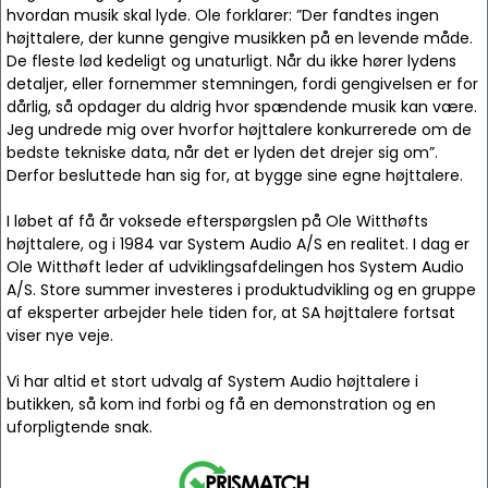
hvordan musik skal lyde. Ole forklarer: ”Der fandtes ingen
højttalere, der kunne gengive musikken på en levende måde.
De fleste lød kedeligt og unaturligt. Når du ikke hører lydens
detaljer, eller fornemmer stemningen, fordi gengivelsen er for
dårlig, så opdager du aldrig hvor spændende musik kan være.
Jeg undrede mig over hvorfor højttalere konkurrerede om de
bedste tekniske data, når det er lyden det drejer sig om”.
Derfor besluttede han sig for, at bygge sine egne højttalere.
I løbet af få år voksede efterspørgslen på Ole Witthøfts
højttalere, og i 1984 var System Audio A/S en realitet. I dag er
Ole Witthøft leder af udviklingsafdelingen hos System Audio
A/S. Store summer investeres i produktudvikling og en gruppe
af eksperter arbejder hele tiden for, at SA højttalere fortsat
viser nye veje.
Vi har altid et stort udvalg af System Audio højttalere i
butikken, så kom ind forbi og få en demonstration og en
uforpligtende snak.