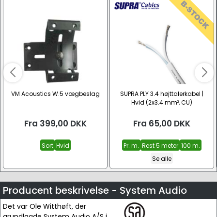
VM Acoustics W.5 vægbeslag
SUPRA PLY 3.4 højttalerkabel |
Hvid (2x3.4 mm², CU)
Fra
399,00
DKK
Fra
65,00
DKK
Sort
Hvid
Pr. m.
Rest 5 meter
100 m.
Se alle
Producent beskrivelse - System Audio
Det var Ole Witthøft, der
grundlagde System Audio A/S i