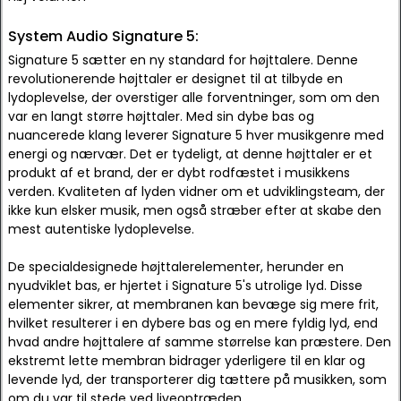
System Audio Signature 5:
Signature 5 sætter en ny standard for højttalere. Denne
revolutionerende højttaler er designet til at tilbyde en
lydoplevelse, der overstiger alle forventninger, som om den
var en langt større højttaler. Med sin dybe bas og
nuancerede klang leverer Signature 5 hver musikgenre med
energi og nærvær. Det er tydeligt, at denne højttaler er et
produkt af et brand, der er dybt rodfæstet i musikkens
verden. Kvaliteten af lyden vidner om et udviklingsteam, der
ikke kun elsker musik, men også stræber efter at skabe den
mest autentiske lydoplevelse.
De specialdesignede højttalerelementer, herunder en
nyudviklet bas, er hjertet i Signature 5's utrolige lyd. Disse
elementer sikrer, at membranen kan bevæge sig mere frit,
hvilket resulterer i en dybere bas og en mere fyldig lyd, end
hvad andre højttalere af samme størrelse kan præstere. Den
ekstremt lette membran bidrager yderligere til en klar og
levende lyd, der transporterer dig tættere på musikken, som
om du var til stede ved liveoptræden.