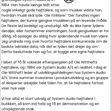
1984. Han havde længe ledt efter
nogle virkeligt gode højttalere, og som musiker vidste han,
hvordan musik skal lyde. Ole forklarer: ”Der fandtes ingen
højttalere, der kunne gengive musikken på en levende måde.
De fleste lød kedeligt og unaturligt. Når du ikke hører lydens
detaljer, eller fornemmer stemningen, fordi gengivelsen er for
dårlig, så opdager du aldrig hvor spændende musik kan være.
Jeg undrede mig over hvorfor højttalere konkurrerede om de
bedste tekniske data, når det er lyden det drejer sig om”.
Derfor besluttede han sig for, at bygge sine egne højttalere.
I løbet af få år voksede efterspørgslen på Ole Witthøfts
højttalere, og i 1984 var System Audio A/S en realitet. I dag er
Ole Witthøft leder af udviklingsafdelingen hos System Audio
A/S. Store summer investeres i produktudvikling og en gruppe
af eksperter arbejder hele tiden for, at SA højttalere fortsat
viser nye veje.
Vi har altid et stort udvalg af System Audio højttalere i
butikken, så kom ind forbi og få en demonstration og en
uforpligtende snak.