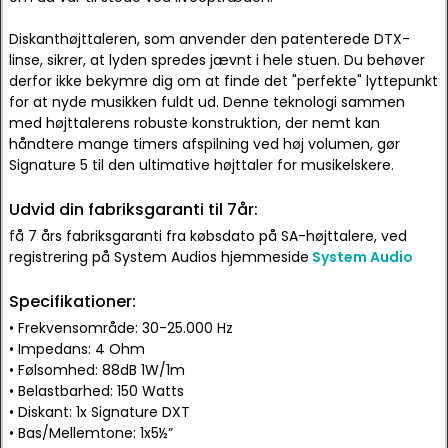
Diskanthøjttaleren, som anvender den patenterede DTX-
linse, sikrer, at lyden spredes jævnt i hele stuen. Du behøver
derfor ikke bekymre dig om at finde det "perfekte" lyttepunkt
for at nyde musikken fuldt ud. Denne teknologi sammen
med højttalerens robuste konstruktion, der nemt kan
håndtere mange timers afspilning ved høj volumen, gør
Signature 5 til den ultimative højttaler for musikelskere.
Udvid din fabriksgaranti til 7år:
få 7 års fabriksgaranti fra købsdato på SA-højttalere, ved
registrering på System Audios hjemmeside
System Audio
Specifikationer:
• Frekvensområde: 30-25.000 Hz
• Impedans: 4 Ohm
• Følsomhed: 88dB 1W/1m
• Belastbarhed: 150 Watts
• Diskant: 1x Signature DXT
• Bas/Mellemtone: 1x5½”