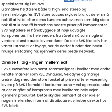
specialiseret sig i at lave
ultimative højttalere både til high-end stereo og
hjemmebiografer. SVS store succes skyldes bl.a. at de er små
nok til at lytte efter deres kunders behov, men samtidig store
nok til at kunne få branchens bedste priser på komponenter.
SVS højttalere er håndbyggede af nøje udvalgte
komponenter, fra hele verden, fra såvel små som nogle af
verdens største audio leverandører. De dele SVS ikke selv har
været i stand til at bygge, har de derfor fundet den bedst
mulige erstatning for, igennem deres brede netværk.
Direkte til dig - Ingen mellemled!
SVS subwoofere kan nemt sammenlignes i kvalitet med andre
kendte mærker som REL, Dynaudio, Velodyne og mange
andre, dog med den store forskel at prisen ofte er væsentlig
lavere på SVS i forhold til konkurrenterne - vel og mærke uden
at der er gået på kompromis med kvaliteten hele vejen
igennem produktet. Dette skyldes primært at der ikke er
nogen mellemled i form af distributører, vi køber direkte hos
SVS fabrik.