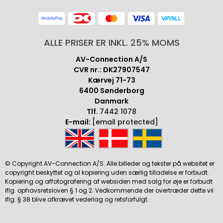
ALLE PRISER ER INKL. 25% MOMS
AV-Connection A/S
CVR nr.: DK27907547
Kærvej 71-73
6400 Sønderborg
Danmark
Tlf.
7442 1078
E-mail:
[email protected]
© Copyright AV-Connection A/S. Alle billeder og tekster på websitet er
copyright beskyttet og al kopiering uden særlig tilladelse er forbudt.
Kopiering og affotografering af websiden med salg for øje er forbudt
iflg. ophavsretsloven § 1 og 2. Vedkommende der overtræder dette vil
iflg. § 38 blive afkrævet vederlag og retsforfulgt.