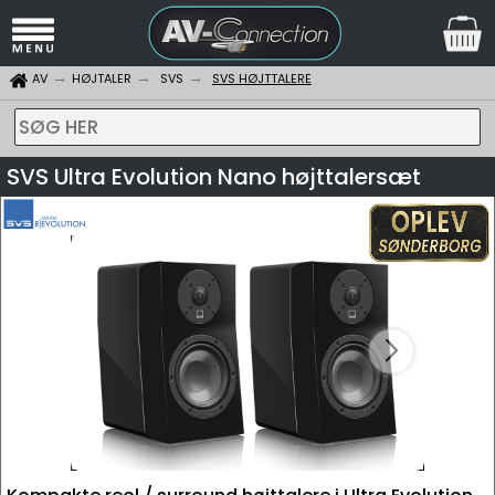
AV
HØJTALER
SVS
SVS HØJTTALERE
SØG HER
SVS Ultra Evolution Nano højttalersæt