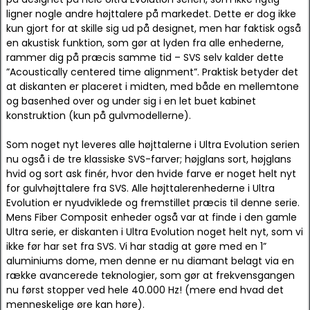
ligner nogle andre højttalere på markedet. Dette er dog ikke
kun gjort for at skille sig ud på designet, men har faktisk også
en akustisk funktion, som gør at lyden fra alle enhederne,
rammer dig på præcis samme tid – SVS selv kalder dette
”Acoustically centered time alignment”. Praktisk betyder det
at diskanten er placeret i midten, med både en mellemtone
og basenhed over og under sig i en let buet kabinet
konstruktion (kun på gulvmodellerne).
Som noget nyt leveres alle højttalerne i Ultra Evolution serien
nu også i de tre klassiske SVS-farver; højglans sort, højglans
hvid og sort ask finér, hvor den hvide farve er noget helt nyt
for gulvhøjttalere fra SVS. Alle højttalerenhederne i Ultra
Evolution er nyudviklede og fremstillet præcis til denne serie.
Mens Fiber Composit enheder også var at finde i den gamle
Ultra serie, er diskanten i Ultra Evolution noget helt nyt, som vi
ikke før har set fra SVS. Vi har stadig at gøre med en 1”
aluminiums dome, men denne er nu diamant belagt via en
række avancerede teknologier, som gør at frekvensgangen
nu først stopper ved hele 40.000 Hz! (mere end hvad det
menneskelige øre kan høre).