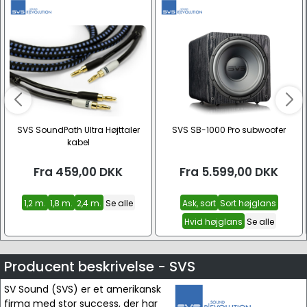
SVS SoundPath Ultra Højttaler
SVS SB-1000 Pro subwoofer
kabel
Fra
459,00
DKK
Fra
5.599,00
DKK
1,2 m.
1,8 m.
2,4 m.
Se alle
Ask, sort
Sort højglans
Hvid højglans
Se alle
Producent beskrivelse - SVS
SV Sound (SVS) er et amerikansk
firma med stor success, der har