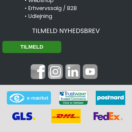
•
Webshop
•
Erhvervssalg / B2B
•
Udlejning
TILMELD NYHEDSBREV