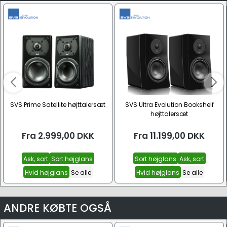
SVS Prime Satellite højttalersæt
SVS Ultra Evolution Bookshelf
højttalersæt
Fra
2.999,00
DKK
Fra
11.199,00
DKK
Ask, sort
Sort højglans
Sort højglans
Ask, sort
Hvid højglans
Se alle
Hvid højglans
Se alle
ANDRE KØBTE OGSÅ