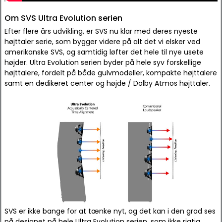
Om SVS Ultra Evolution serien
Efter flere års udvikling, er SVS nu klar med deres nyeste
højttaler serie, som bygger videre på alt det vi elsker ved
amerikanske SVS, og samtidig løfter det hele til nye usete
højder. Ultra Evolution serien byder på hele syv forskellige
højttalere, fordelt på både gulvmodeller, kompakte højttalere
samt en dedikeret center og højde / Dolby Atmos højttaler.
SVS er ikke bange for at tænke nyt, og det kan i den grad ses
på designet på hele Ultra Evolution serien, som ikke rigtig