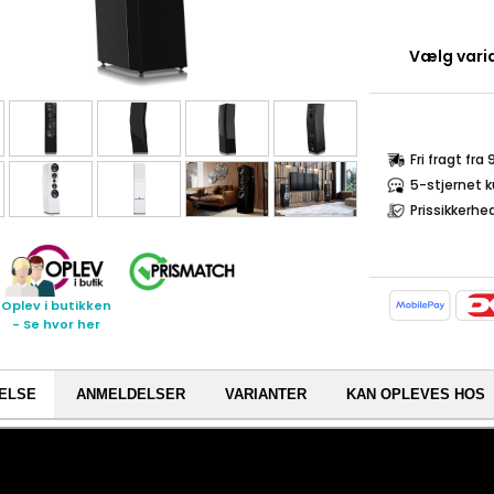
Vælg varia
Fri fragt fra
5-stjernet 
Prissikkerhe
Oplev i butikken
- Se hvor her
ELSE
ANMELDELSER
VARIANTER
KAN OPLEVES HOS