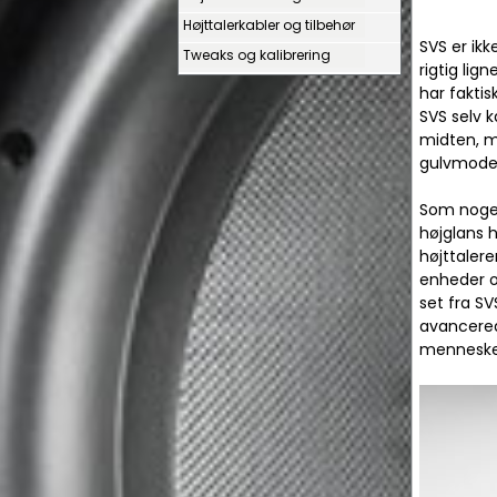
Højttalerkabler og tilbehør
SVS er ikk
Tweaks og kalibrering
rigtig lig
har fakti
SVS selv k
midten, m
gulvmodel
Som noget 
højglans h
højttalere
enheder og
set fra S
avancered
menneskel