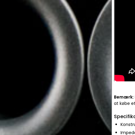
Bemærk:
at købe et
Specifik
Konstr
Imped