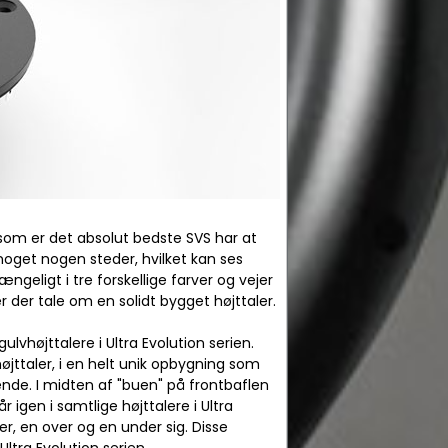
e, som er det absolut bedste SVS har at
å noget nogen steder, hvilket kan ses
geligt i tre forskellige farver og vejer
r der tale om en solidt bygget højttaler.
vhøjttalere i Ultra Evolution serien.
øjttaler, i en helt unik opbygning som
ende. I midten af "buen" på frontbaflen
igen i samtlige højttalere i Ultra
r, en over og en under sig. Disse