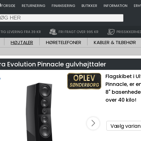
FORSIDE
RETURNERING
FINANSIERING
BUTIKKER
INFORMATION
ERH
TIG LEVERING FRA 39 KR
FRI FRAGT OVER 995 KR
PRISSIKKERHE
HØJTALER
HØRETELEFONER
KABLER & TILBEHØR
ra Evolution Pinnacle gulvhøjttaler
Flagskibet i U
Pinnacle, er e
8" basenheder
over 40 kilo!