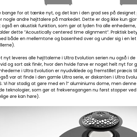
e bange for at tænke nyt, og det kan i den grad ses på designet p
ner nogle andre højttalere på markedet. Dette er dog ikke kun gjor
sk også en akustisk funktion, som gør at lyden fra alle enheder
alder dette ”Acoustically centered time alignment”. Praktisk bety
ed både en mellemtone og basenhed over og under sig i en let 
lerne).
nyt leveres alle højttalerne i Ultra Evolution serien nu også i de 
vid og sort ask finér, hvor den hvide farve er noget helt nyt for gu
nhederne i Ultra Evolution er nyudviklede og fremstillet præcis t
så var at finde i den gamle Ultra serie, er diskanten i Ultra Evolu
VS. Vi har stadig at gøre med en 1” aluminiums dome, men denne
e teknologier, som gør at frekvensgangen nu først stopper ved
ige øre kan høre).