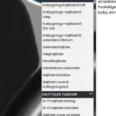
amerikansk
Indbygningshøjttaler til loft
forskellig
Indbygnings-højttaler til
Dolby Atm
væg
Indbygnings-højttaler til
100 Volt
Indbygnings-højttaler til
udendørs/vådrum
Udendørshøjtaler
Væghøjttaler
Pendelhøjttaler
Installations subwoofer
Højttaler backbox
Højttaler cover til
indbygningslyd
HØJTTALER TILBEHØR
Hi-Fi højttaler beslag
Hi-Fi højttaler standere
Højttaler cover og taske