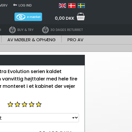
VERV
LOG IND
0,00 DKK
D
BUY & TRY
30 DAGES RETURRET
AV MØBLER & OPHÆNG
PRO AV
ltra Evolution serien kaldet
n vanvittig højttaler med hele fire
 monteret i et kabinet der vejer