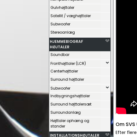
Gulvhøjttaler
Satellit / væghøjttaler
Subwoofer
Stereoanlæg
HJEMMEBIOGRAF
HØJTALER
Soundbar
Fronthøjttaler (LCR)
Centerhøjttaler
Surround højttaler
Subwoofer
Indbygningshøjttaler
Surround højttalersæt
Surroundanlæg
Højttaler ophæng og
Om SVS U
stander
Efter fler
INSTALLATIONSHØJTALER