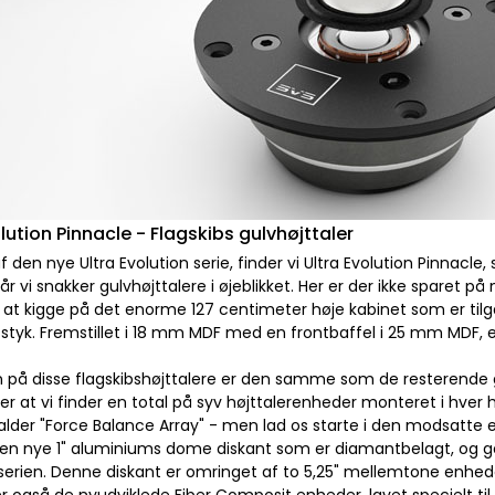
olution Pinnacle - Flagskibs gulvhøjttaler
f den nye Ultra Evolution serie, finder vi Ultra Evolution Pinnacl
r vi snakker gulvhøjttalere i øjeblikket. Her er der ikke sparet p
at kigge på det enorme 127 centimeter høje kabinet som er tilgæn
. styk. Fremstillet i 18 mm MDF med en frontbaffel i 25 mm MDF, e
 på disse flagskibshøjttalere er den samme som de resterende gul
r at vi finder en total på syv højttalerenheder monteret i hver h
kalder "Force Balance Array" - men lad os starte i den modsatte 
den nye 1" aluminiums dome diskant som er diamantbelagt, og går 
 serien. Denne diskant er omringet af to 5,25" mellemtone enhede