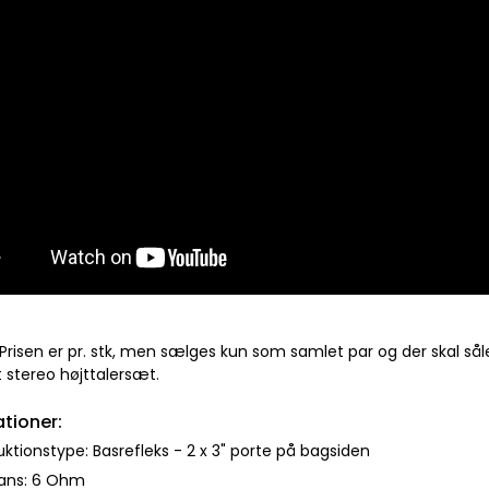
Prisen er pr. stk, men sælges kun som samlet par og der skal så
 stereo højttalersæt.
ationer:
uktionstype: Basrefleks - 2 x 3" porte på bagsiden
ans: 6 Ohm