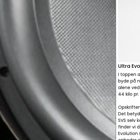
Ultra Ev
I toppen a
byde på nå
alene ved 
44 kilo pr
Opskriften
Det betyde
SVS selv 
finder vi 
Evolution