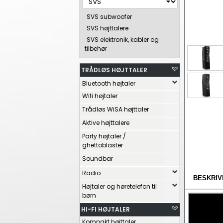
SVS subwoofer
SVS højttalere
SVS elektronik, kabler og
tilbehør
TRÅDLØS HØJTTALER
Bluetooth højtaler
Wifi højtaler
Trådløs WiSA højttaler
Aktive højttalere
Party højtaler /
ghettoblaster
Soundbar
Radio
BESKRIV
Højtaler og høretelefon til
børn
HI-FI HØJTALER
Kompakt højttaler