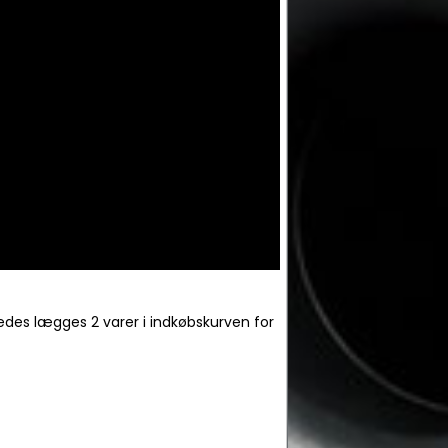
ledes lægges 2 varer i indkøbskurven for