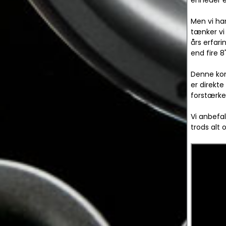
enheder er
Men vi har
tænker vi
års erfari
end fire 8
Denne kon
er direkte
forstærker
Vi anbefa
trods alt