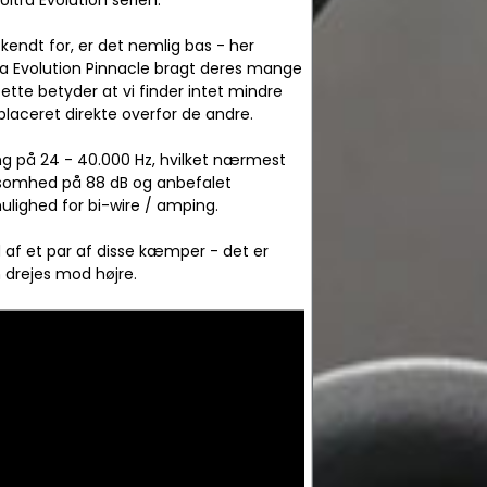
ltra Evolution serien.
 kendt for, er det nemlig bas - her
ra Evolution Pinnacle bragt deres mange
ette betyder at vi finder intet mindre
placeret direkte overfor de andre.
ng på 24 - 40.000 Hz, hvilket nærmest
følsomhed på 88 dB og anbefalet
mulighed for bi-wire / amping.
 af et par af disse kæmper - det er
 drejes mod højre.