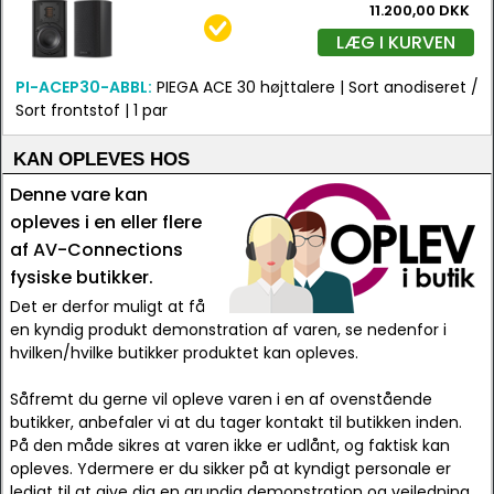
11.200,00 DKK
LÆG I KURVEN
PI-ACEP30-ABBL:
PIEGA ACE 30 højttalere | Sort anodiseret /
Sort frontstof | 1 par
KAN OPLEVES HOS
Denne vare kan
opleves i en eller flere
af AV-Connections
fysiske butikker.
Det er derfor muligt at få
en kyndig produkt demonstration af varen, se nedenfor i
hvilken/hvilke butikker produktet kan opleves.
Såfremt du gerne vil opleve varen i en af ovenstående
butikker, anbefaler vi at du tager kontakt til butikken inden.
På den måde sikres at varen ikke er udlånt, og faktisk kan
opleves. Ydermere er du sikker på at kyndigt personale er
ledigt til at give dig en grundig demonstration og vejledning.