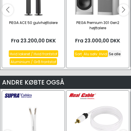
PIEGA ACE 50 gulvhøjttalere
PIEGA Premium 301 Gen2
højttalere
Fra
23.200,00
DKK
Fra
23.000,00
DKK
Hvid lakeret / Hvid frontstof
Sort
Alu sølv
Hvid
Se alle
Aluminium / Grå frontstof
ANDRE KØBTE OGSÅ