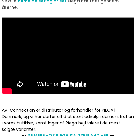
Se alle
anmeldelser og priser
Piega har fået gennem
årerne.
AV-Connection er distributør og forhandler for PIEGA i
Danmark, og vi har derfor altid et stort udvalg i demonstration
i vores butikker, samt lager af Piega højttalere i de mest
solgte varianter.
--
SE MERE HOS PIEGA SWITZERLAND HER
--