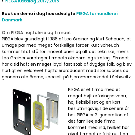
•
PIEGA Katalog 2017/2018
Book en demo i dag hos udvalgte
PIEGA forhandlere i
Danmark
Om PIEGA højttalere og firmaet
PIEGA blev grundlagt i 1986 af Leo Greiner og Kurt Scheuch, et
umage par med meget forskellige forcer. Kurt Scheuch
kommer til at stå for innovationen og alt det tekniske, mens
Leo Greiner varetager firmaets økonomi og strategi. Firmaet
har altid haft en meget loyal fast stab af dygtige folk, og blev
hurtigt en veldrevet højttalerproducent med stor succes op
gennem alle årerne, specielt på hjemmemarkedet i Schweitz.
PIEGA er et firma med et
meget højt erfaringsniveau,
høj fleksibilitet og en kort
beslutningsvej. I de senere år
hos PIEGA er 2. generation af
det familieejede firma
kommet med ind, hvilket har
givet firmaet er frisk pust og