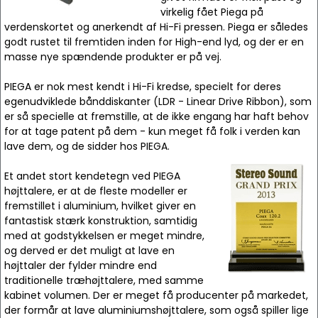
virkelig fået Piega på
verdenskortet og anerkendt af Hi-Fi pressen. Piega er således
godt rustet til fremtiden inden for High-end lyd, og der er en
masse nye spændende produkter er på vej.
PIEGA er nok mest kendt i Hi-Fi kredse, specielt for deres
egenudviklede bånddiskanter (LDR - Linear Drive Ribbon), som
er så specielle at fremstille, at de ikke engang har haft behov
for at tage patent på dem - kun meget få folk i verden kan
lave dem, og de sidder hos PIEGA.
Et andet stort kendetegn ved PIEGA
højttalere, er at de fleste modeller er
fremstillet i aluminium, hvilket giver en
fantastisk stærk konstruktion, samtidig
med at godstykkelsen er meget mindre,
og derved er det muligt at lave en
højttaler der fylder mindre end
traditionelle træhøjttalere, med samme
kabinet volumen. Der er meget få producenter på markedet,
der formår at lave aluminiumshøjttalere, som også spiller lige