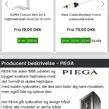
SUPRA Classic Mini 2x1.6
Real Cable Moniteur mono
højttalerkabel | Hvid (2x 1,6 mm²,
subwoofer kabel
CU)
Fra
18,00
DKK
Fra
79,00
DKK
Pr. m.
300 m.
1,0 m.
2,0 m.
3,0 m.
Se alle
Producent beskrivelse - PIEGA
PIEGA har siden 1986 udviklet og
bygget kvalitets højttalere med
det formål at skabe højttalere
med sublim lydkvalitet, der ikke blot lader dig høre musikken,
men også føle og opleve den.
Hos PIEGA går lydkvalitet og design hånd
i hånd, alle modeller er derfor både