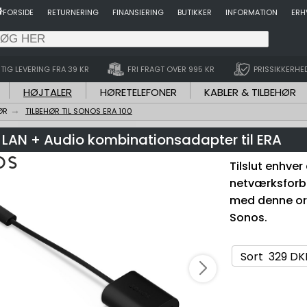
FORSIDE
RETURNERING
FINANSIERING
BUTIKKER
INFORMATION
ERH
TIG LEVERING FRA 39 KR
FRI FRAGT OVER 995 KR
PRISSIKKERHE
HØJTALER
HØRETELEFONER
KABLER & TILBEHØR
ØR
TILBEHØR TIL SONOS ERA 100
LAN + Audio kombinationsadapter til ERA
Tilslut enhver
netværksforbin
med denne or
Sonos.