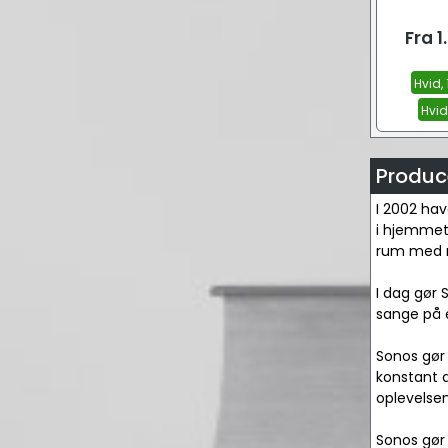
Fra
1
Hvid, 
Hvid,
Produc
I 2002 hav
i hjemmet, 
rum med mu
I dag gør 
sange på e
Sonos gør 
konstant 
oplevelse
Sonos gør