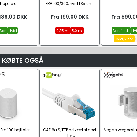
højtalere
ERA 100/300, hvid | 35 cm.
(CEE7/16 – C7)
189,00
DKK
Fra
199,00
DKK
Fra
599,0
Sort
Hvid
0,35 m.
5,0 m.
Sort, 1 stk.
Hvi
Hvid, 2 stk.
 KØBTE OGSÅ
ra 100 højttaler
CAT 6a S/FTP netværkskabel
Vogels vægbeslag 
– Hvid