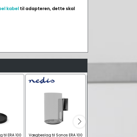
el kabel
til adapteren, dette skal
til ERA 100
Vægbeslag til Sonos ERA 100
SONOS stand til ERA 3