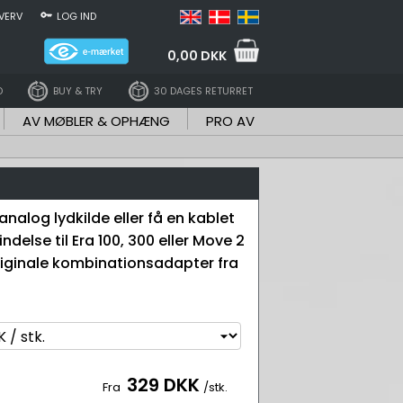
VERV
LOG IND
0,00 DKK
D
BUY & TRY
30 DAGES RETURRET
AV MØBLER & OPHÆNG
PRO AV
 analog lydkilde eller få en kablet
delse til Era 100, 300 eller Move 2
iginale kombinationsadapter fra
329 DKK
Fra
/stk.