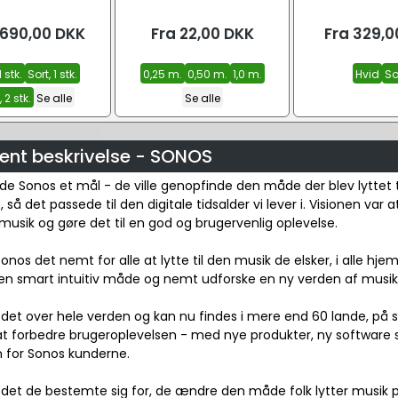
.690,00
DKK
Fra
22,00
DKK
Fra
329,0
1 stk.
Sort, 1 stk.
0,25 m.
0,50 m.
1,0 m.
Hvid
So
 2 stk.
Se alle
Se alle
ent beskrivelse - SONOS
de Sonos et mål - de ville genopfinde den måde der blev lyttet t
så det passede til den digitale tidsalder vi lever i. Visionen var at
sik og gøre det til en god og brugervenlig oplevelse.
Sonos det nemt for alle at lytte til den musik de elsker, i alle h
n smart intuitiv måde og nemt udforske en ny verden af musik, i
det over hele verden og kan nu findes i mere end 60 lande, på sy
at forbedre brugeroplevelsen - med nye produkter, ny software s
n for Sonos kunderne.
 det de bestemte sig for, de ændre den måde folk lytter musik p