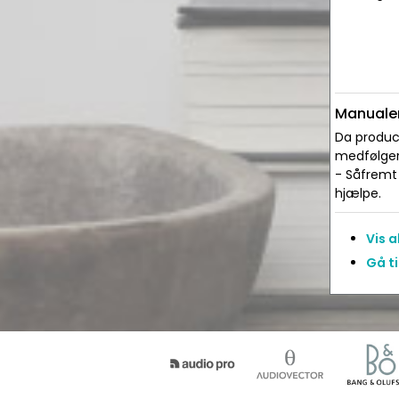
Manualer
Da produce
medfølger 
- Såfremt 
hjælpe.
Vis 
Gå t