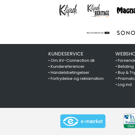
KUNDESERVICE
WEBSHO
•
Om AV-Connection.dk
•
Forsende
•
Kundereferencer
•
Betaling
•
Handelsbetingelser
•
Buy & Tr
•
Fortrydelse og reklamation
•
Prismat
•
Log ind