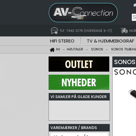
TLF. 7442 1078 (HVERDAGE 9-17)
HUR
HIFI STEREO
TV & HJEMMEBIOGRAF
AV
HØJTALER
SONOS
SONOS TILBEH
SONOS 
VI SAMLER PÅ GLADE KUNDER
VAREMÆRKER / BRANDS