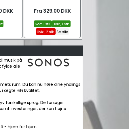
0
DKK
Fra
329,00
DKK
Fra
10,00
DKK
rt
Sort, 1 stk.
Hvid, 1 stk.
0,15 m.
0,25 m.
0,50 m
Hvid, 2 stk.
Se alle
Se alle
il musik på
 fylde alle
jemmets rum. Du kan nu høre dine yndlings
 ægte HiFi kvalitet.
v forskellige sprog. De forsøger
amt investeringer, der kan højne
å - hjem for hjem.