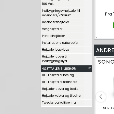
100 Volt
Indbygnings-højttaler til
Fra
udendørs/vådrum
Udendørshøjtaler
Væghøjttaler
Pendelhøjttaler
Installations subwoofer
ANDRE
Højttaler backbox
Højttaler cover til
indbygningslyd
HØJTTALER TILBEHØR
Hi-Fi højttaler beslag
Hi-Fi højttaler standere
Højttaler cover og taske
Højttalerkabler og tilbehør
Tweaks og kalibrering
SONOS E