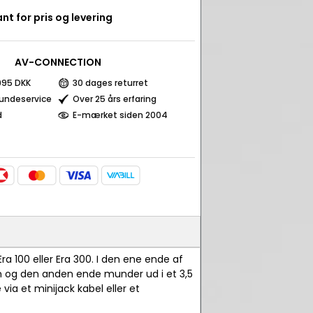
nt for pris og levering
AV-CONNECTION
 995 DKK
30 dages returret
kundeservice
Over 25 års erfaring
d
E-mærket siden 2004
00 eller Era 300. I den ene ende af
ren og den anden ende munder ud i et 3,5
 via et minijack kabel eller et