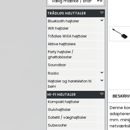
TRÅDLØS HØJTTALER
Bluetooth højtaler
Wifi højtaler
Trådløs WiSA højttaler
Aktive højttalere
Party højtaler /
ghettoblaster
Soundbar
Radio
Højtaler og høretelefon til
børn
HI-FI HØJTALER
BESKRIV
Kompakt højttaler
Denne kom
Gulvhøjttaler
adapteren 
Satellit / væghøjttaler
mm. minija
Subwoofer
netværksk