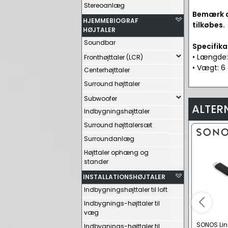
Stereoanlæg
Bemærk d
HJEMMEBIOGRAF
tilkøbes.
HØJTALER
Soundbar
Specifika
• Længde:
Fronthøjttaler (LCR)
• Vægt: 6 
Centerhøjttaler
Surround højttaler
Subwoofer
ALTER
Indbygningshøjttaler
Surround højttalersæt
Surroundanlæg
Højttaler ophæng og
stander
INSTALLATIONSHØJTALER
Indbygningshøjttaler til loft
Indbygnings-højttaler til
væg
SONOS Line
Indbygnings-højttaler til