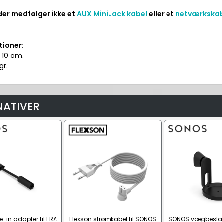
er medfølger ikke et
AUX MiniJack kabel
eller et
netværkskab
tioner:
 10 cm.
gr.
NATIVER
-in adapter til ERA
Flexson strømkabel til SONOS
SONOS vægbeslag 