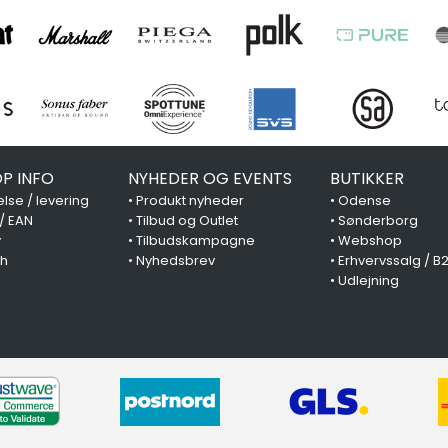
P INFO
NYHEDER OG EVENTS
BUTIKKER
lse / levering
•
Produkt nyheder
•
Odense
 / EAN
•
Tilbud og Outlet
•
Sønderborg
y
•
Tilbudskampagne
•
Webshop
ch
•
Nyhedsbrev
•
Erhvervssalg / B
•
Udlejning