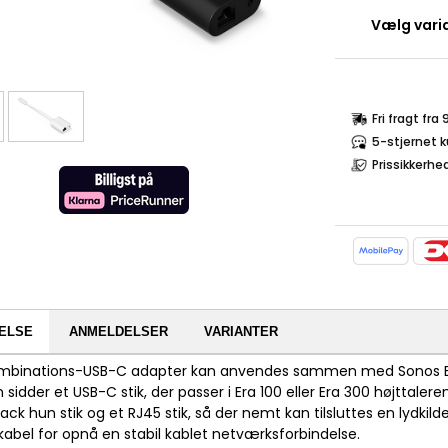
Vælg varia
Fri fragt fra
5-stjernet 
Prissikkerhe
ELSE
ANMELDELSER
VARIANTER
binations-USB-C adapter kan anvendes sammen med Sonos Era 1
sidder et USB-C stik, der passer i Era 100 eller Era 300 højttale
ck hun stik og et RJ45 stik, så der nemt kan tilsluttes en lydkilde
abel for opnå en stabil kablet netværksforbindelse.