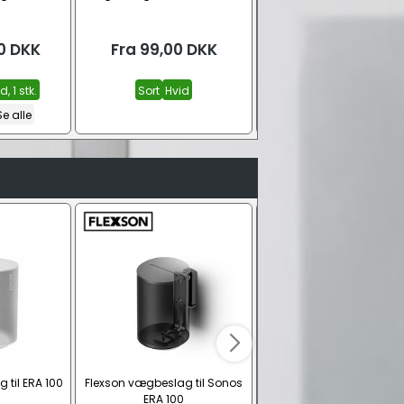
0
DKK
Fra
99,00
DKK
Fra
1.299,00
DK
d, 1 stk.
Sort
Hvid
Sort, 1 stk.
Hvid, 1 stk.
Se alle
Hvid, 2 stk.
Se alle
til ERA 100
Flexson vægbeslag til Sonos
CAT6 U/UTP Slim
ERA 100
netværkskabel – Hvid