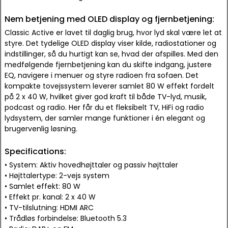
Nem betjening med OLED display og fjernbetjening:
Classic Active er lavet til daglig brug, hvor lyd skal være let at
styre. Det tydelige OLED display viser kilde, radiostationer og
indstillinger, så du hurtigt kan se, hvad der afspilles. Med den
medfølgende fjernbetjening kan du skifte indgang, justere
EQ, navigere i menuer og styre radioen fra sofaen. Det
kompakte tovejssystem leverer samlet 80 W effekt fordelt
på 2 x 40 W, hvilket giver god kraft til både TV-lyd, musik,
podcast og radio. Her får du et fleksibelt TV, HiFi og radio
lydsystem, der samler mange funktioner i én elegant og
brugervenlig løsning.
Specifications:
• System: Aktiv hovedhøjttaler og passiv højttaler
• Højttalertype: 2-vejs system
• Samlet effekt: 80 W
• Effekt pr. kanal: 2 x 40 W
• TV-tilslutning: HDMI ARC
• Trådløs forbindelse: Bluetooth 5.3