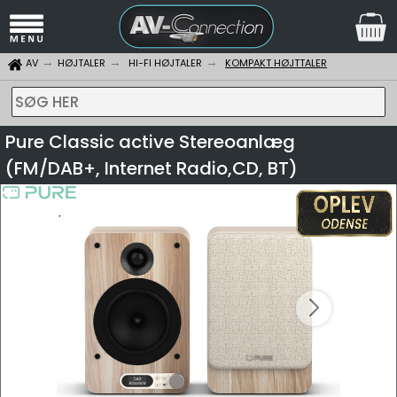
AV
HØJTALER
HI-FI HØJTALER
KOMPAKT HØJTTALER
SØG HER
Pure Classic active Stereoanlæg
(FM/DAB+, Internet Radio,CD, BT)