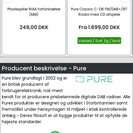
Pladespiller RIAA forforstærker
Pure Classic C-D6 FM/DAB+/BT
(MM)
Radio med CD afspiller
249,00
DKK
Fra
1.699,00
DKK
Valnød / Sort
Eg / Hvid
Producent beskrivelse - Pure
Pure blev grundlagt i 2002 og er
en britisk producent af
forbrugerelektronik, nok mest
kendt for at producere prisbelønnede digitale DAB radioer. Alle
Pures produkter er designet og udviklet i Storbritannien samt
fremstillet under hensyntagen til miljøet i etisk kontrollerede
anlæg - Deres filosofi er at bygge produkter til at opfylde de
højeste standarder.