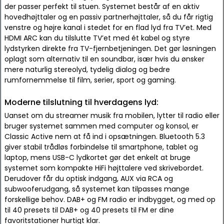
der passer perfekt til stuen. Systemet består af en aktiv
hovedhøjttaler og en passiv partnerhøjttaler, så du får rigtig
venstre og højre kanal i stedet for en flad lyd fra TV’et. Med
HDMI ARC kan du tilslutte TV’et med ét kabel og styre
lydstyrken direkte fra TV-fjernbetjeningen. Det gør løsningen
oplagt som alternativ til en soundbar, især hvis du ønsker
mere naturlig stereolyd, tydelig dialog og bedre
rumfornemmelse til film, serier, sport og gaming.
Moderne tilslutning til hverdagens lyd:
Uanset om du streamer musik fra mobilen, lytter til radio eller
bruger systemet sammen med computer og konsol, er
Classic Active nem at få ind i opsætningen. Bluetooth 5.3
giver stabil trådløs forbindelse til smartphone, tablet og
laptop, mens USB-C lydkortet gør det enkelt at bruge
systemet som kompakte HiFi højttalere ved skrivebordet.
Derudover får du optisk indgang, AUX via RCA og
subwooferudgang, så systemet kan tilpasses mange
forskellige behov. DAB+ og FM radio er indbygget, og med op
til 40 presets til DAB+ og 40 presets til FM er dine
favoritstationer hurtigt klar.