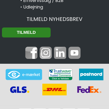
•
Erhvervssalg / B2B
•
Udlejning
TILMELD NYHEDSBREV