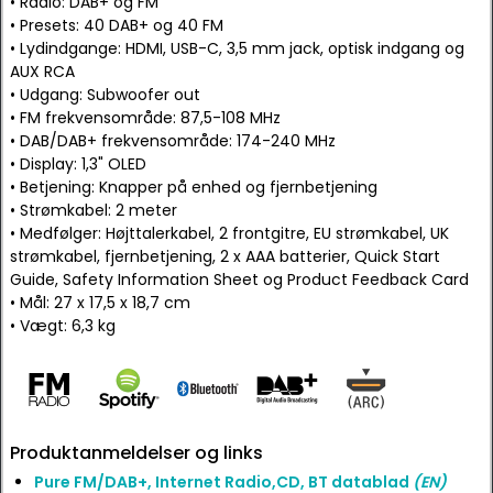
• Radio: DAB+ og FM
• Presets: 40 DAB+ og 40 FM
• Lydindgange: HDMI, USB-C, 3,5 mm jack, optisk indgang og
AUX RCA
• Udgang: Subwoofer out
• FM frekvensområde: 87,5-108 MHz
• DAB/DAB+ frekvensområde: 174-240 MHz
• Display: 1,3" OLED
• Betjening: Knapper på enhed og fjernbetjening
• Strømkabel: 2 meter
• Medfølger: Højttalerkabel, 2 frontgitre, EU strømkabel, UK
strømkabel, fjernbetjening, 2 x AAA batterier, Quick Start
Guide, Safety Information Sheet og Product Feedback Card
• Mål: 27 x 17,5 x 18,7 cm
• Vægt: 6,3 kg
Produktanmeldelser og links
Pure FM/DAB+, Internet Radio,CD, BT datablad
(EN)