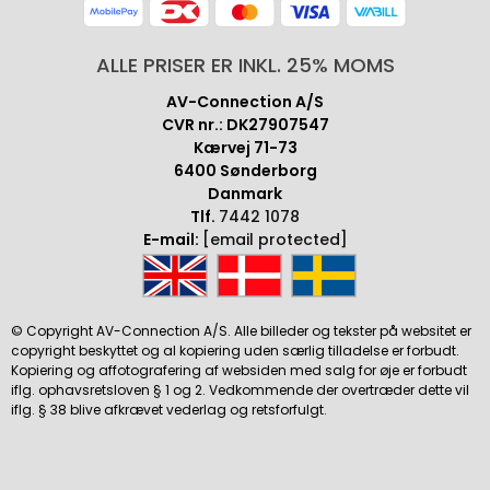
ALLE PRISER ER INKL. 25% MOMS
AV-Connection A/S
CVR nr.: DK27907547
Kærvej 71-73
6400 Sønderborg
Danmark
Tlf.
7442 1078
E-mail:
[email protected]
© Copyright AV-Connection A/S. Alle billeder og tekster på websitet er
copyright beskyttet og al kopiering uden særlig tilladelse er forbudt.
Kopiering og affotografering af websiden med salg for øje er forbudt
iflg. ophavsretsloven § 1 og 2. Vedkommende der overtræder dette vil
iflg. § 38 blive afkrævet vederlag og retsforfulgt.