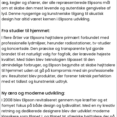
æg, kegler og sfærer, der alle repræsenterede Elipsons mål
om at skabe den mest levende og autentiske gengivelse af
lyd. Denne nysgerrige og kunstneriske tilgang til akustisk
design har altid været kernen i Elipsons udvikling.
Fra studier til hjemmet:
I flere årtier var Elipsons højttalere primært forbundet med
professionelle lydmiljøer, herunder radiostationer, tv-studier
og koncertsale. Den præcise og transparente lyd gjorde
brandet til et naturligt valg for fagfolk, der krævede højeste
kvalitet. Med tiden blev teknologien tilpasset til den
almindelige forbruger, og Elipson begyndte at skabe højttalere
til hjemmet uden at gå på kompromis med sin professionelle
arv. Resultatet blev produkter, der forener teknisk perfektion
med et tidløst og kunstnerisk udtryk.
Ny æra og moderne udvikling:
I 2008 blev Elipson revitaliseret gennem nye kræfter og et
fornyet fokus på både design og lydkvalitet. Med en ny kreativ
retning og dedikerede designere blev der udviklet moderne
klassikere som Planet L og Planet M, sfæriske højttalere der på