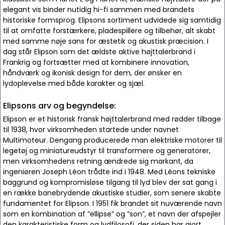
elegant vis binder nutidig hi-fi sammen med brandets
historiske formsprog. Elipsons sortiment udvidede sig samtidig
til at omfatte forstærkere, pladespillere og tilbehør, alt skabt
med samme nøje sans for æstetik og akustisk præcision. I
dag står Elipson som det ældste aktive højttalerbrand i
Frankrig og fortsætter med at kombinere innovation,
håndværk og ikonisk design for dem, der ønsker en
lydoplevelse med både karakter og sjæl.
Elipsons arv og begyndelse:
Elipson er et historisk fransk højttalerbrand med rødder tilbage
til 1938, hvor virksomheden startede under navnet
Multimoteur. Dengang producerede man elektriske motorer til
legetøj og miniatureudstyr til transformere og generatorer,
men virksomhedens retning ændrede sig markant, da
ingeniøren Joseph Léon trådte ind i 1948. Med Léons tekniske
baggrund og kompromisløse tilgang til lyd blev der sat gang i
en række banebrydende akustiske studier, som senere skabte
fundamentet for Elipson. I 1951 fik brandet sit nuværende navn
som en kombination af ”ellipse” og ”son”, et navn der afspejler
den karakteristiske form og lydfilosofi, der siden har gjort