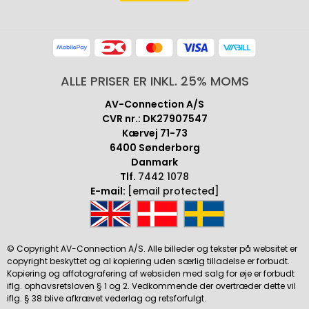
ALLE PRISER ER INKL. 25% MOMS
AV-Connection A/S
CVR nr.: DK27907547
Kærvej 71-73
6400 Sønderborg
Danmark
Tlf.
7442 1078
E-mail:
[email protected]
© Copyright AV-Connection A/S. Alle billeder og tekster på websitet er
copyright beskyttet og al kopiering uden særlig tilladelse er forbudt.
Kopiering og affotografering af websiden med salg for øje er forbudt
iflg. ophavsretsloven § 1 og 2. Vedkommende der overtræder dette vil
iflg. § 38 blive afkrævet vederlag og retsforfulgt.