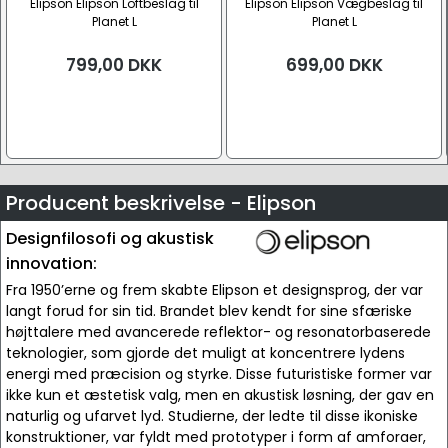
Elipson Elipson Loftbeslag til
Elipson Elipson Vægbeslag til
Planet L
Planet L
799,00
DKK
699,00
DKK
Producent beskrivelse - Elipson
Designfilosofi og akustisk
innovation:
Fra 1950’erne og frem skabte Elipson et designsprog, der var
langt forud for sin tid. Brandet blev kendt for sine sfæriske
højttalere med avancerede reflektor- og resonatorbaserede
teknologier, som gjorde det muligt at koncentrere lydens
energi med præcision og styrke. Disse futuristiske former var
ikke kun et æstetisk valg, men en akustisk løsning, der gav en
naturlig og ufarvet lyd. Studierne, der ledte til disse ikoniske
konstruktioner, var fyldt med prototyper i form af amforaer,