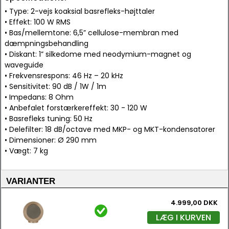
• Type: 2-vejs koaksial basrefleks-højttaler
• Effekt: 100 W RMS
• Bas/mellemtone: 6,5” cellulose-membran med
dæmpningsbehandling
• Diskant: 1” silkedome med neodymium-magnet og
waveguide
• Frekvensrespons: 46 Hz – 20 kHz
• Sensitivitet: 90 dB / 1W / 1m
• Impedans: 8 Ohm
• Anbefalet forstærkereffekt: 30 - 120 W
• Basrefleks tuning: 50 Hz
• Delefilter: 18 dB/octave med MKP- og MKT-kondensatorer
• Dimensioner: Ø 290 mm
• Vægt: 7 kg
VARIANTER
4.999,00 DKK
LÆG I KURVEN