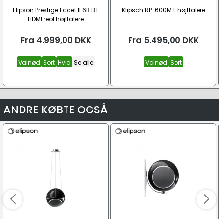
Elipson Prestige Facet II 6B BT
Klipsch RP-600M II højttalere
HDMI reol højttalere
Fra
4.999,00
DKK
Fra
5.495,00
DKK
Valnød
Sort
Hvid
Se alle
Valnød
Sort
ANDRE KØBTE OGSÅ