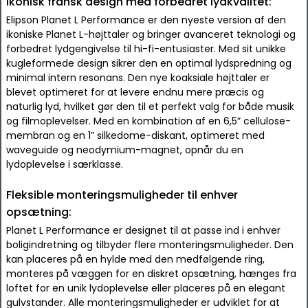
Ikonisk fransk design med forbedret lydkvalitet:
Elipson Planet L Performance er den nyeste version af den
ikoniske Planet L-højttaler og bringer avanceret teknologi og
forbedret lydgengivelse til hi-fi-entusiaster. Med sit unikke
kugleformede design sikrer den en optimal lydspredning og
minimal intern resonans. Den nye koaksiale højttaler er
blevet optimeret for at levere endnu mere præcis og
naturlig lyd, hvilket gør den til et perfekt valg for både musik
og filmoplevelser. Med en kombination af en 6,5” cellulose-
membran og en 1” silkedome-diskant, optimeret med
waveguide og neodymium-magnet, opnår du en
lydoplevelse i særklasse.
Fleksible monteringsmuligheder til enhver
opsætning:
Planet L Performance er designet til at passe ind i enhver
boligindretning og tilbyder flere monteringsmuligheder. Den
kan placeres på en hylde med den medfølgende ring,
monteres på væggen for en diskret opsætning, hænges fra
loftet for en unik lydoplevelse eller placeres på en elegant
gulvstander. Alle monteringsmuligheder er udviklet for at