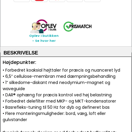
Oplev i butikken
- Se hvor her
BESKRIVELSE
Højdepunkter:
• Forbedret koaksial højttaler for præcis og nuanceret lyd
• 6,5” cellulose-membran med dæmpningsbehandling
• 1” silkedome-diskant med neodymium-magnet og
waveguide
• DAR® ophæng for præcis kontrol ved høj belastning
• Forbedret delefilter med MKP- og MKT-kondensatorer
• Basrefleks-tuning til 50 Hz for dyb og defineret bas
• Flere monteringsmuligheder: bord, væg, loft eller
gulvstander