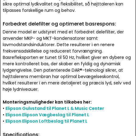
sikre optimal lydkvalitet og fleksibilitet, så højttaleren kan
tilpasses forskellige rum og behov.
Forbedret delefilter og optimeret basrespons:
Denne model er udstyret med et forbedret delefilter, der
anvender MKP- og MKT-kondensatorer samt
lavmodstandsinduktorer. Dette resulterer i en renere
frekvensadskillelse og reduceret forvrængning.
Basrefleksporten er tunet til 50 Hz, hvilket giver en dybere og
mere kontrolleret bas, der skaber en fyldig og dynamisk
lydgengivelse. Den patenterede DAR®-teknologi sikrer, at
højttalerens membran har optimal bevægelseskontrol,
hvilket resulterer i en mere detaljeret og præcis lyd, selv ved
høje lydniveauer.
Monteringsmuligheder kan tilkøbes her:
•
Elipson Gulvstand til Planet L & Music Center
•
Elipson Elipson Vægbeslag til Planet L
•
Elipson Elipson Loftbeslag til Planet L
Specifications: