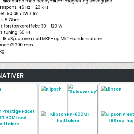
t: 1” silkedome med neodymium-magnet og waveguide
srespons: 46 Hz – 20 kHz
itet: 90 dB / 1W / 1m
ns: 8 Ohm
t forstærkereffekt: 30 - 120 W
ks tuning: 50 Hz
ter: 18 dB/octave med MKP- og MKT-kondensatorer
ioner: Ø 290 mm
 kg
NATIVER