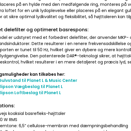
laceres på en hylde med den medfølgende ring, monteres på v
a loftet for en unik lydoplevelse eller placeres på en elegant g
or at sikre optimal lydkvalitet og fleksibilitet, så højttaleren kan 
t delefilter og optimeret basrespons:
el er udstyret med et forbedret delefilter, der anvender MKP
ndsinduktorer. Dette resulterer i en renere frekvensadskillelse 
porten er tunet til 50 Hz, hvilket giver en dybere og mere kontrol
lydgengivelse. Den patenterede DAR®-teknologi sikrer, at højt
kontrol, hvilket resulterer i en mere detaljeret og præcis lyd, s
smuligheder kan tilkøbes her:
Gulvstand til Planet L & Music Center
Elipson Vægbeslag til Planet L
Elipson Loftbeslag til Planet L
ations:
vejs koaksial basrefleks-højttaler
100 W RMS
llemtone: 6,5” cellulose-membran med dæmpningsbehandling