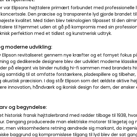
tier var Elipsons højttalere primært forbundet med professionelle 
 koncertsale. Den præcise og transparente lyd gjorde brandet til e
jeste kvalitet. Med tiden blev teknologien tilpasset til den almi
talere til hjemmet uden at gå på kompromis med sin professionel
knisk perfektion med et tidløst og kunstnerisk udtryk.
g moderne udvikling:
v Elipson revitaliseret gennem nye kræfter og et fornyet fokus p
tning og dedikerede designere blev der udviklet moderne klassik
 der på elegant vis binder nutidig hi-fi sammen med brandets hi
ig samtidig til at omfatte forstærkere, pladespillere og tilbehø
 akustisk præcision. I dag står Elipson som det ældste aktive hø
ere innovation, håndværk og ikonisk design for dem, der ønsker
 arv og begyndelse:
 et historisk fransk højttalerbrand med rødder tilbage til 1938, 
r. Dengang producerede man elektriske motorer til legetøj og m
er, men virksomhedens retning ændrede sig markant, da ingeniø
iske baggrund og kompromisløse tilgang til lyd blev der sat ga