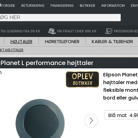
FORSIDE
RETURNERING
FINANSIERING
BUTIKKER
INFORMATION
ERH
TIG LEVERING FRA 39 KR
FRI FRAGT OVER 995 KR
PRISSIKKERHE
HØJTALER
HØRETELEFONER
KABLER & TILBEHØR
KT HØJTTALER
 Planet L performance højttaler
Elipson Plane
højttaler med
fleksible mont
bord eller gul