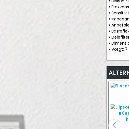
• Diskan
• Frekven
• Sensitiv
• Impeda
• Anbefale
• Basrefle
• Delefil
• Dimens
• Vægt: 7
ALTER