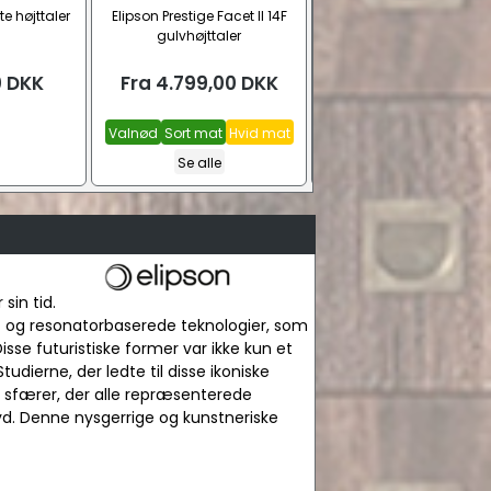
te højttaler
Elipson Prestige Facet II 14F
SVS SoundPath Ultra Højtt
gulvhøjttaler
kabel
0
DKK
Fra
4.799,00
DKK
Fra
459,00
DKK
Valnød
Sort mat
Hvid mat
1,2 m.
1,8 m.
2,4 m.
Se a
Se alle
sin tid.
- og resonatorbaserede teknologier, som
sse futuristiske former var ikke kun et
udierne, der ledte til disse ikoniske
g sfærer, der alle repræsenterede
yd. Denne nysgerrige og kunstneriske