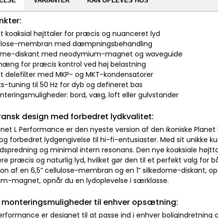
ELSE
VARIANTER
KAN OPLEVES HOS
nkter:
t koaksial højttaler for præcis og nuanceret lyd
ellulose-membran med dæmpningsbehandling
kedome-diskant med neodymium-magnet og waveguide
hæng for præcis kontrol ved høj belastning
et delefilter med MKP- og MKT-kondensatorer
ks-tuning til 50 Hz for dyb og defineret bas
nteringsmuligheder: bord, væg, loft eller gulvstander
fransk design med forbedret lydkvalitet:
anet L Performance er den nyeste version af den ikoniske Planet 
og forbedret lydgengivelse til hi-fi-entusiaster. Med sit unikke 
dspredning og minimal intern resonans. Den nye koaksiale højttal
 præcis og naturlig lyd, hvilket gør den til et perfekt valg for
on af en 6,5” cellulose-membran og en 1” silkedome-diskant, 
-magnet, opnår du en lydoplevelse i særklasse.
e monteringsmuligheder til enhver opsætning:
erformance er designet til at passe ind i enhver boligindretning