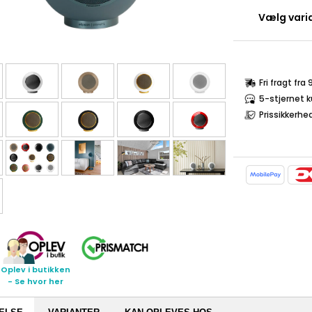
Vælg varia
Fri fragt fra
5-stjernet 
Prissikkerhe
Oplev i butikken
- Se hvor her