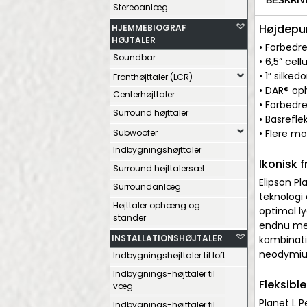
BESKRIV
Stereoanlæg
Højdepu
HJEMMEBIOGRAF
HØJTALER
• Forbedre
Soundbar
• 6,5” c
• 1” sil
Fronthøjttaler (LCR)
• DAR® op
Centerhøjttaler
• Forbedr
Surround højttaler
• Basrefle
Subwoofer
• Flere mo
Indbygningshøjttaler
Ikonisk 
Surround højttalersæt
Elipson Pl
Surroundanlæg
teknologi 
Højttaler ophæng og
optimal ly
stander
endnu mere
INSTALLATIONSHØJTALER
kombinati
neodymium
Indbygningshøjttaler til loft
Indbygnings-højttaler til
Fleksibl
væg
Planet L P
Indbygnings-højttaler til