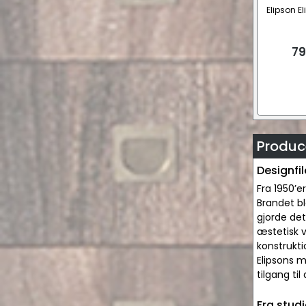
Elipson El
79
Produce
Designfil
Fra 1950’e
Brandet b
gjorde det
æstetisk v
konstrukti
Elipsons 
tilgang til
Fra studi