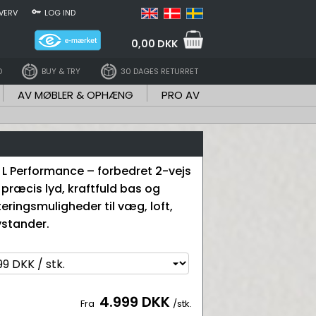
VERV
LOG IND
0,00 DKK
D
BUY & TRY
30 DAGES RETURRET
AV MØBLER & OPHÆNG
PRO AV
t L Performance – forbedret 2-vejs
 præcis lyd, kraftfuld bas og
eringsmuligheder til væg, loft,
vstander.
4.999 DKK
Fra
/stk.