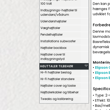
Den kan p
100 Volt
hænges fr
Indbygnings-højttaler til
udviklet f
udendørs/vådrum
Udendørshøjtaler
Forbedre
Væghøjttaler
Denne mod
Pendelhøjttaler
lavmodsta
Installations subwoofer
Basrefleks
dynamisk 
Højttaler backbox
bevægelses
Højttaler cover til
indbygningslyd
Montering
HØJTTALER TILBEHØR
•
Elipson 
Hi-Fi højttaler beslag
•
Elipson 
•
Elipson 
Hi-Fi højttaler standere
Højttaler cover og taske
Specific
Højttalerkabler og tilbehør
• Type: 2-
Tweaks og kalibrering
• Effekt: 
• Bas/me