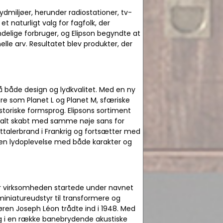
lydmiljøer, herunder radiostationer, tv-
t naturligt valg for fagfolk, der
ndelige forbruger, og Elipson begyndte at
le arv. Resultatet blev produkter, der
å både design og lydkvalitet. Med en ny
ere som Planet L og Planet M, sfæriske
storiske formsprog. Elipsons sortiment
r, alt skabt med samme nøje sans for
jttalerbrand i Frankrig og fortsætter med
 en lydoplevelse med både karakter og
hvor virksomheden startede under navnet
iniatureudstyr til transformere og
ren Joseph Léon trådte ind i 1948. Med
ng i en række banebrydende akustiske