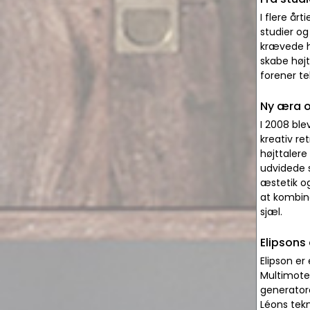
I flere år
studier og
krævede hø
skabe højt
forener te
Ny æra o
I 2008 ble
kreativ re
højttalere
udvidede s
æstetik og
at kombin
sjæl.
Elipsons
Elipson er
Multimoteu
generator
Léons tekn