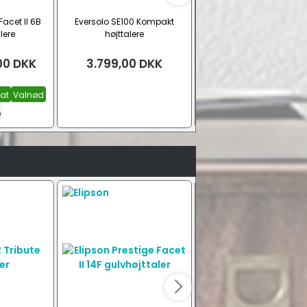
Facet II 6B
Eversolo SE100 Kompakt
Elipson Planet L højttale
lere
højttalere
00
DKK
3.799,00
DKK
6.995,00
DKK
at
Valnød
Rød højglans / Sølv
e