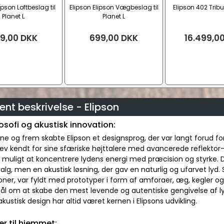
ipson Loftbeslag til
Elipson Elipson Vægbeslag til
Elipson 402 Tribu
Planet L
Planet L
9,00
DKK
699,00
DKK
16.499,0
nt beskrivelse - Elipson
osofi og akustisk innovation:
rne og frem skabte Elipson et designsprog, der var langt forud for 
lev kendt for sine sfæriske højttalere med avancerede reflektor
 muligt at koncentrere lydens energi med præcision og styrke. Di
alg, men en akustisk løsning, der gav en naturlig og ufarvet lyd. St
oner, var fyldt med prototyper i form af amforaer, æg, kegler o
mål om at skabe den mest levende og autentiske gengivelse af l
 akustisk design har altid været kernen i Elipsons udvikling.
er til hjemmet: