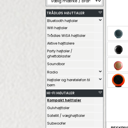
TRÅDLØS HØJTTALER
Bluetooth højtaler
Wifi højtaler
Trådløs WiSA højttaler
Aktive højttalere
Party højtaler /
ghettoblaster
Soundbar
Radio
Højtaler og høretelefon til
børn
HI-FI HØJTALER
Kompakt højttaler
Gulvhøjttaler
Satellit / væghøjttaler
Subwoofer