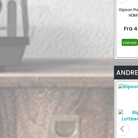
Elipson Pr
HDMI 
Fra
4
Valnød
ANDRE