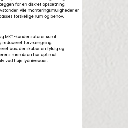
æggen for en diskret opsætning,
ulvstander. Alle monteringsmuligheder er
tilpasses forskellige rum og behov.
- og MKT-kondensatorer samt
og reduceret forvrængning.
leret bas, der skaber en fyldig og
talerens membran har optimal
elv ved høje lydniveauer.