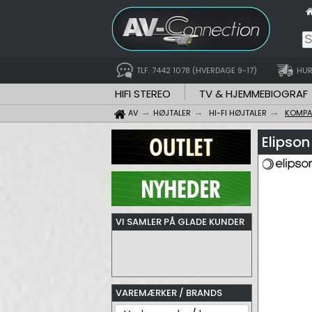
TLF. 7442 1078 (HVERDAGE 9-17)
HUR
HIFI STEREO
TV & HJEMMEBIOGRAF
AV
HØJTALER
HI-FI HØJTALER
KOMPA
Elipson
VI SAMLER PÅ GLADE KUNDER
VAREMÆRKER / BRANDS