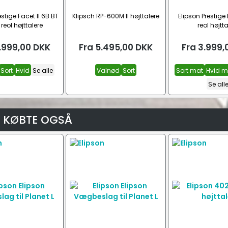
estige Facet II 6B BT
Klipsch RP-600M II højttalere
Elipson Prestige 
reol højttalere
reol højtta
.999,00
DKK
Fra
5.495,00
DKK
Fra
3.999,
Sort
Hvid
Se alle
Valnød
Sort
Sort mat
Hvid m
Se all
 KØBTE OGSÅ