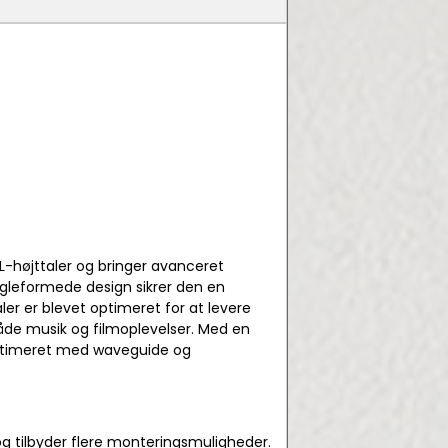
L-højttaler og bringer avanceret
kugleformede design sikrer den en
er er blevet optimeret for at levere
 både musik og filmoplevelser. Med en
optimeret med waveguide og
 og tilbyder flere monteringsmuligheder.